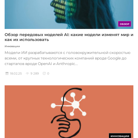
ОБЗОР
Обзор передовых моделей AI: какие модели изменят мир и
как их использовать
Инновации
Модели ИИ разрабатываются с головокружительной скоростью
всеми, от крупных технологических компаний вроде Google до
стартапов вроде OpenAI и Anthropic...
18.02.25
9 289
0
ИННОВАЦИИ