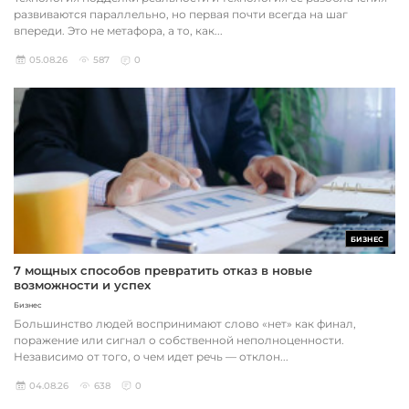
развиваются параллельно, но первая почти всегда на шаг
впереди. Это не метафора, а то, как...
05.08.26
587
0
БИЗНЕС
7 мощных способов превратить отказ в новые
возможности и успех
Бизнес
Большинство людей воспринимают слово «нет» как финал,
поражение или сигнал о собственной неполноценности.
Независимо от того, о чем идет речь — отклон...
04.08.26
638
0