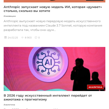
Anthropic запускает новую модель ИИ, которая «думает»
столько, сколько вы хотите
Инновации
Anthropic выпускает новую передовую модель искусственного
интеллекта под названием Claude 3.7 Sonnet, которую компания
разработала так, чтобы она «дум...
24.02.25
8 903
0
АНАЛИТИКА
В 2026 году искусственный интеллект перейдет от
ажиотажа к прагматизму
Аналитика