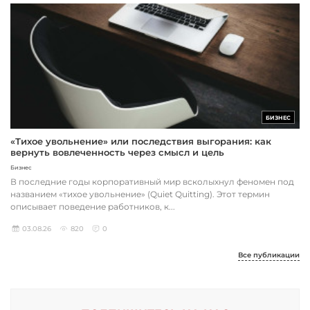
БИЗНЕС
«Тихое увольнение» или последствия выгорания: как
вернуть вовлеченность через смысл и цель
Бизнес
В последние годы корпоративный мир всколыхнул феномен под
названием «тихое увольнение» (Quiet Quitting). Этот термин
описывает поведение работников, к...
03.08.26
820
0
Все публикации