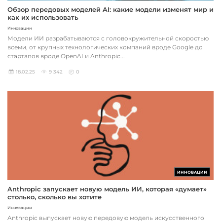
Обзор передовых моделей AI: какие модели изменят мир и
как их использовать
Инновации
Модели ИИ разрабатываются с головокружительной скоростью
всеми, от крупных технологических компаний вроде Google до
стартапов вроде OpenAI и Anthropic...
18.02.25
9 342
0
ИННОВАЦИИ
Anthropic запускает новую модель ИИ, которая «думает»
столько, сколько вы хотите
Инновации
Anthropic выпускает новую передовую модель искусственного