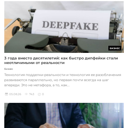
БИЗНЕС
3 года вместо десятилетий: как быстро дипфейки стали
неотличимыми от реальности
Бизнес
Технология подделки реальности и технология ее разоблачения
развиваются параллельно, но первая почти всегда на шаг
впереди. Это не метафора, а то, как...
05.08.26
743
0