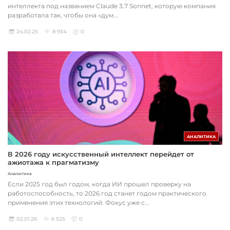
интеллекта под названием Claude 3.7 Sonnet, которую компания
разработала так, чтобы она «дум...
24.02.25
8 934
0
АНАЛИТИКА
В 2026 году искусственный интеллект перейдет от
ажиотажа к прагматизму
Аналитика
Если 2025 год был годом, когда ИИ прошел проверку на
работоспособность, то 2026 год станет годом практического
применения этих технологий. Фокус уже с...
02.01.26
6 525
0