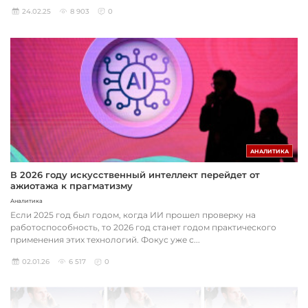
24.02.25
8 903
0
АНАЛИТИКА
В 2026 году искусственный интеллект перейдет от
ажиотажа к прагматизму
Аналитика
Если 2025 год был годом, когда ИИ прошел проверку на
работоспособность, то 2026 год станет годом практического
применения этих технологий. Фокус уже с...
02.01.26
6 517
0