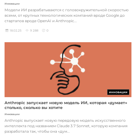
Инновации
Модели ИИ разрабатываются с головокружительной скоростью
всеми, от крупных технологических компаний вроде Google до
стартапов вроде OpenAI и Anthropic...
18.02.25
9 288
0
ИННОВАЦИИ
Anthropic запускает новую модель ИИ, которая «думает»
столько, сколько вы хотите
Инновации
Anthropic выпускает новую передовую модель искусственного
интеллекта под названием Claude 3.7 Sonnet, которую компания
разработала так, чтобы она «дум...