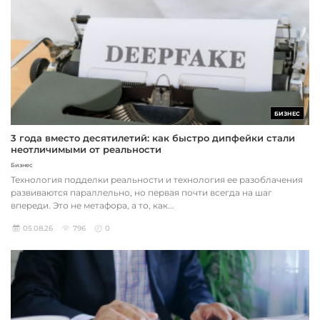
БИЗНЕС
3 года вместо десятилетий: как быстро дипфейки стали
неотличимыми от реальности
Бизнес
Технология подделки реальности и технология ее разоблачения
развиваются параллельно, но первая почти всегда на шаг
впереди. Это не метафора, а то, как...
05.08.26
796
0