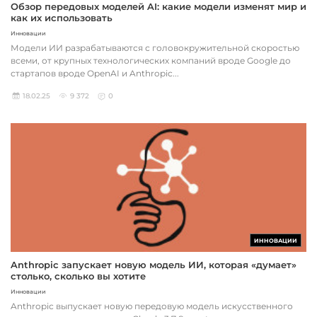
Обзор передовых моделей AI: какие модели изменят мир и
как их использовать
Инновации
Модели ИИ разрабатываются с головокружительной скоростью
всеми, от крупных технологических компаний вроде Google до
стартапов вроде OpenAI и Anthropic...
18.02.25
9 372
0
ИННОВАЦИИ
Anthropic запускает новую модель ИИ, которая «думает»
столько, сколько вы хотите
Инновации
Anthropic выпускает новую передовую модель искусственного