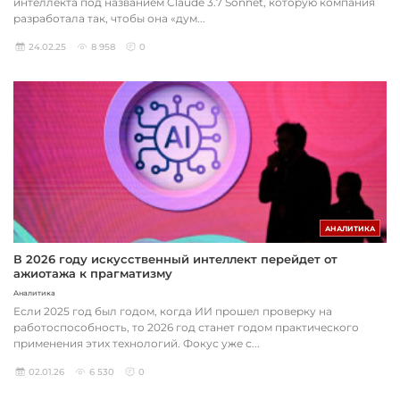
интеллекта под названием Claude 3.7 Sonnet, которую компания
разработала так, чтобы она «дум...
24.02.25
8 958
0
АНАЛИТИКА
В 2026 году искусственный интеллект перейдет от
ажиотажа к прагматизму
Аналитика
Если 2025 год был годом, когда ИИ прошел проверку на
работоспособность, то 2026 год станет годом практического
применения этих технологий. Фокус уже с...
02.01.26
6 530
0