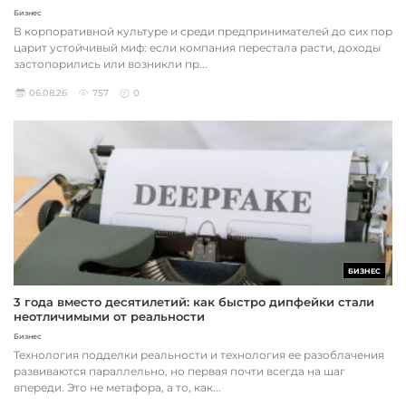
Бизнес
В корпоративной культуре и среди предпринимателей до сих пор
царит устойчивый миф: если компания перестала расти, доходы
застопорились или возникли пр...
06.08.26
757
0
БИЗНЕС
3 года вместо десятилетий: как быстро дипфейки стали
неотличимыми от реальности
Бизнес
Технология подделки реальности и технология ее разоблачения
развиваются параллельно, но первая почти всегда на шаг
впереди. Это не метафора, а то, как...