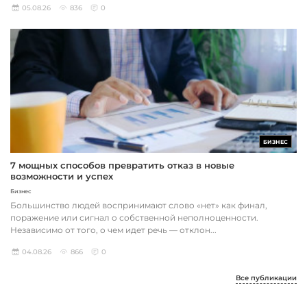
05.08.26
836
0
БИЗНЕС
7 мощных способов превратить отказ в новые
возможности и успех
Бизнес
Большинство людей воспринимают слово «нет» как финал,
поражение или сигнал о собственной неполноценности.
Независимо от того, о чем идет речь — отклон...
04.08.26
866
0
Все публикации