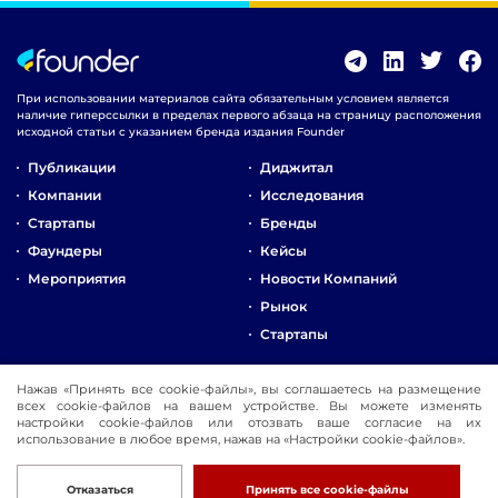
При использовании материалов сайта обязательным условием является
наличие гиперссылки в пределах первого абзаца на страницу расположения
исходной статьи с указанием бренда издания Founder
Публикации
Диджитал
Компании
Исследования
Стартапы
Бренды
Фаундеры
Кейсы
Мероприятия
Новости Компаний
Рынок
Стартапы
О Компании
Нажав «Принять все cookie-файлы», вы соглашаетесь на размещение
всех cookie-файлов на вашем устройстве. Вы можете изменять
Реклама
настройки cookie-файлов или отозвать ваше согласие на их
Контакты
использование в любое время, нажав на «Настройки cookie-файлов».
© 2016-2026 Founder
Разработка
Отказаться
Принять все cookie-файлы