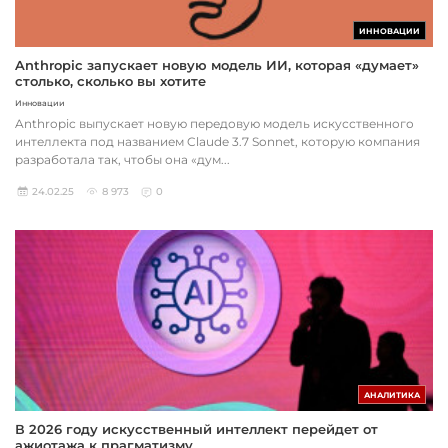
ИННОВАЦИИ
Anthropic запускает новую модель ИИ, которая «думает»
столько, сколько вы хотите
Инновации
Anthropic выпускает новую передовую модель искусственного
интеллекта под названием Claude 3.7 Sonnet, которую компания
разработала так, чтобы она «дум...
24.02.25
8 973
0
АНАЛИТИКА
В 2026 году искусственный интеллект перейдет от
ажиотажа к прагматизму