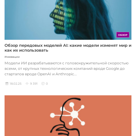
ОБЗОР
Обзор передовых моделей AI: какие модели изменят мир и
как их использовать
Инновации
Модели ИИ разрабатываются с головокружительной скоростью
всеми, от крупных технологических компаний вроде Google до
стартапов вроде OpenAI и Anthropic...
18.02.25
9 391
0