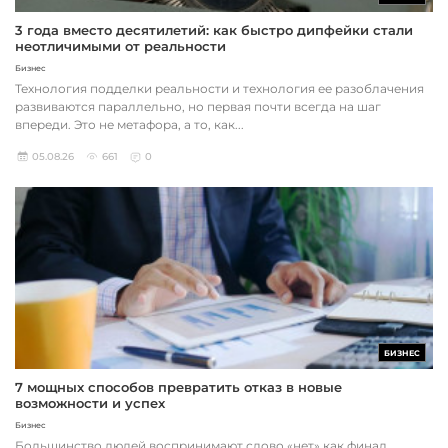
3 года вместо десятилетий: как быстро дипфейки стали
неотличимыми от реальности
Бизнес
Технология подделки реальности и технология ее разоблачения
развиваются параллельно, но первая почти всегда на шаг
впереди. Это не метафора, а то, как...
05.08.26
661
0
БИЗНЕС
7 мощных способов превратить отказ в новые
возможности и успех
Бизнес
Большинство людей воспринимают слово «нет» как финал,