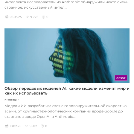
интеллекта исследователи из Anthropic обнаружили нечто очень
странное: искусственный интел...
26.05.25
9 776
0
ОБЗОР
Обзор передовых моделей AI: какие модели изменят мир и
как их использовать
Инновации
Модели ИИ разрабатываются с головокружительной скоростью
всеми, от крупных технологических компаний вроде Google до
стартапов вроде OpenAI и Anthropic...
18.02.25
9 312
0