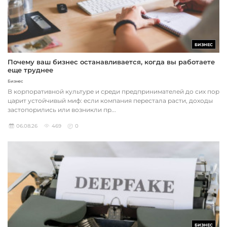
БИЗНЕС
Почему ваш бизнес останавливается, когда вы работаете
еще труднее
Бизнес
В корпоративной культуре и среди предпринимателей до сих пор
царит устойчивый миф: если компания перестала расти, доходы
застопорились или возникли пр...
06.08.26
469
0
БИЗНЕС