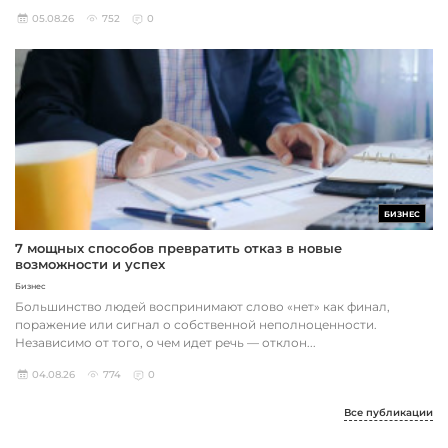
05.08.26
752
0
БИЗНЕС
7 мощных способов превратить отказ в новые
возможности и успех
Бизнес
Большинство людей воспринимают слово «нет» как финал,
поражение или сигнал о собственной неполноценности.
Независимо от того, о чем идет речь — отклон...
04.08.26
774
0
Все публикации