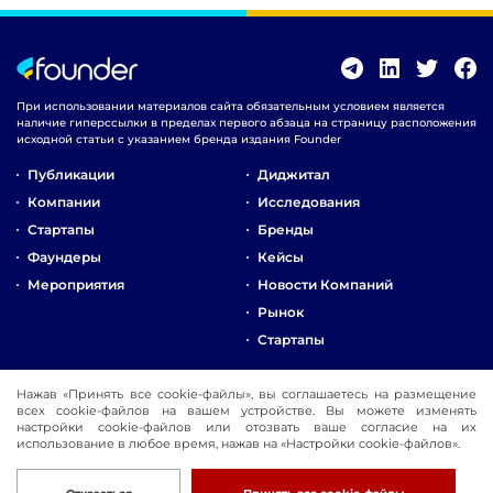
При использовании материалов сайта обязательным условием является
наличие гиперссылки в пределах первого абзаца на страницу расположения
исходной статьи с указанием бренда издания Founder
Публикации
Диджитал
Компании
Исследования
Стартапы
Бренды
Фаундеры
Кейсы
Мероприятия
Новости Компаний
Рынок
Стартапы
О Компании
Нажав «Принять все cookie-файлы», вы соглашаетесь на размещение
Реклама
всех cookie-файлов на вашем устройстве. Вы можете изменять
настройки cookie-файлов или отозвать ваше согласие на их
Контакты
использование в любое время, нажав на «Настройки cookie-файлов».