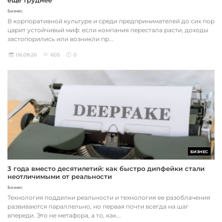
Бизнес
В корпоративной культуре и среди предпринимателей до сих пор
царит устойчивый миф: если компания перестала расти, доходы
застопорились или возникли пр...
06.08.26
605
0
БИЗНЕС
3 года вместо десятилетий: как быстро дипфейки стали
неотличимыми от реальности
Бизнес
Технология подделки реальности и технология ее разоблачения
развиваются параллельно, но первая почти всегда на шаг
впереди. Это не метафора, а то, как...