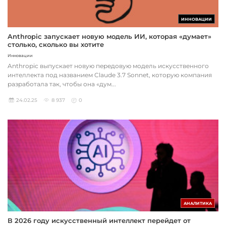
ИННОВАЦИИ
Anthropic запускает новую модель ИИ, которая «думает»
столько, сколько вы хотите
Инновации
Anthropic выпускает новую передовую модель искусственного
интеллекта под названием Claude 3.7 Sonnet, которую компания
разработала так, чтобы она «дум...
24.02.25
8 937
0
АНАЛИТИКА
В 2026 году искусственный интеллект перейдет от