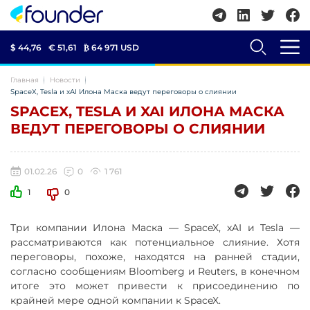
$ 44,76
€ 51,61
₿
64 971 USD
Главная
Новости
SpaceX, Tesla и xAI Илона Маска ведут переговоры о слиянии
SPACEX, TESLA И XAI ИЛОНА МАСКА
ВЕДУТ ПЕРЕГОВОРЫ О СЛИЯНИИ
01.02.26
0
1 761
1
0
Три компании Илона Маска — SpaceX, xAI и Tesla —
рассматриваются как потенциальное слияние. Хотя
переговоры, похоже, находятся на ранней стадии,
согласно сообщениям Bloomberg и Reuters, в конечном
итоге это может привести к присоединению по
крайней мере одной компании к SpaceX.