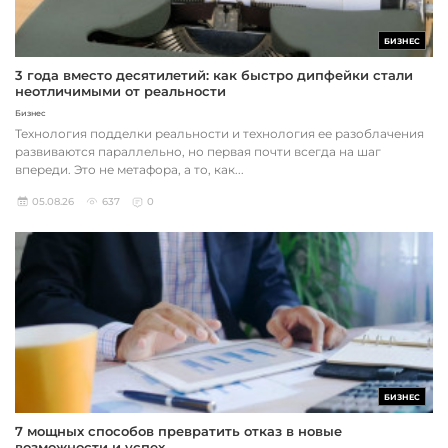
БИЗНЕС
3 года вместо десятилетий: как быстро дипфейки стали
неотличимыми от реальности
Бизнес
Технология подделки реальности и технология ее разоблачения
развиваются параллельно, но первая почти всегда на шаг
впереди. Это не метафора, а то, как...
05.08.26
637
0
БИЗНЕС
7 мощных способов превратить отказ в новые
возможности и успех