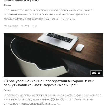
Бизнес
Большинство людей воспринимают слово «нет» как финал,
поражение или сигнал о собственной неполноценности.
Независимо от того, о чем идет речь — отклон...
04.08.26
675
0
БИЗНЕС
«Тихое увольнение» или последствия выгорания: как
вернуть вовлеченность через смысл и цель
Бизнес
В последние годы корпоративный мир всколыхнул феномен под
названием «тихое увольнение» (Quiet Quitting). Этот термин
описывает поведение работников, к...