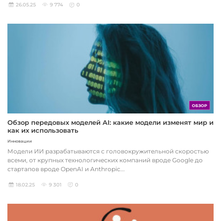
26.05.25
9 774
0
ОБЗОР
Обзор передовых моделей AI: какие модели изменят мир и
как их использовать
Инновации
Модели ИИ разрабатываются с головокружительной скоростью
всеми, от крупных технологических компаний вроде Google до
стартапов вроде OpenAI и Anthropic...
18.02.25
9 301
0