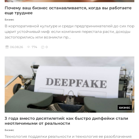
Почему ваш бизнес останавливается, когда вы работаете
еще труднее
Бизнес
В корпоративной культуре и среди предпринимателей до сих пор
царит устойчивый миф: если компания перестала расти, доходы
застопорились или возникли пр...
06.08.26
774
0
БИЗНЕС
3 года вместо десятилетий: как быстро дипфейки стали
неотличимыми от реальности
Бизнес
Технология подделки реальности и технология ее разоблачения