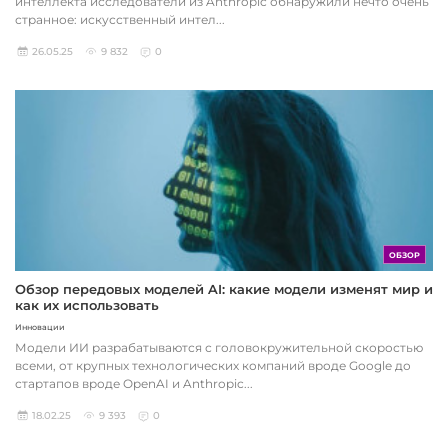
интеллекта исследователи из Anthropic обнаружили нечто очень
странное: искусственный интел...
26.05.25
9 832
0
ОБЗОР
Обзор передовых моделей AI: какие модели изменят мир и
как их использовать
Инновации
Модели ИИ разрабатываются с головокружительной скоростью
всеми, от крупных технологических компаний вроде Google до
стартапов вроде OpenAI и Anthropic...
18.02.25
9 393
0