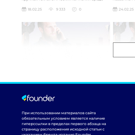
Google до стартапов вроде OpenAI и
компания ра
18.02.25
9 333
0
24.02.25
Anthropic...
При использовании материалов сайта
обязательным условием является наличие
гиперссылки в пределах первого абзаца на
страницу расположения исходной статьи с
указанием бренда издания Founder