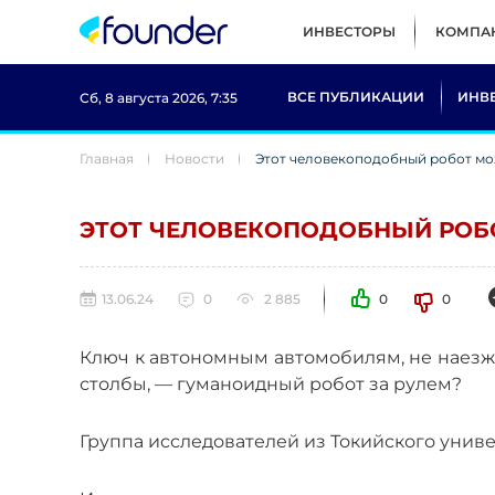
ИНВЕСТОРЫ
КОМПА
ВСЕ ПУБЛИКАЦИИ
ИНВ
Сб, 8 августа 2026, 7:35
Главная
Новости
Этот человекоподобный робот мо
ЭТОТ ЧЕЛОВЕКОПОДОБНЫЙ РОБ
13.06.24
0
2 885
0
0
Ключ к автономным автомобилям, не наез
столбы, — гуманоидный робот за рулем?
Группа исследователей из Токийского унив