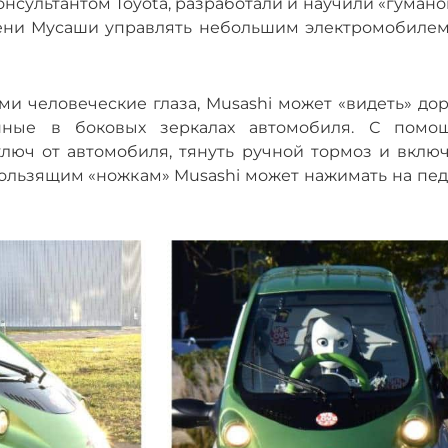
онсультантом Toyota, разработали и научили «гуман
мени Мусаши управлять небольшим электромобилем
 человеческие глаза, Musashi может «видеть» дор
енные в боковых зеркалах автомобиля. С помо
люч от автомобиля, тянуть ручной тормоз и включ
кользящим «ножкам» Musashi может нажимать на пед