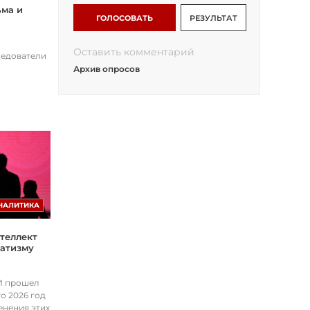
ьма и
ГОЛОСОВАТЬ
РЕЗУЛЬТАТ
Оставить комментарий
ледователи
Архив опросов
НАЛИТИКА
теллект
матизму
ИИ прошел
о 2026 год
енения этих