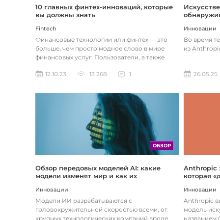
Искусстве
10 главных финтех-инноваций, которые
обнаружив
вы должны знать
Инновации
Fintech
Во время т
Финансовые технологии или финтех — это
из Anthropi
больше, чем просто модное слово в мире
финансовых услуг. Пользователи, а также
предприятия догоняют тенденции в...
26.05.25
12.10.23
13 268
1
ОБЗОР
Обзор передовых моделей AI: какие
Anthropic
модели изменят мир и как их
которая «
использовать
хотите
Инновации
Инновации
Модели ИИ разрабатываются с
Anthropic 
головокружительной скоростью всеми, от
модель иск
крупных технологических компаний вроде
названием C