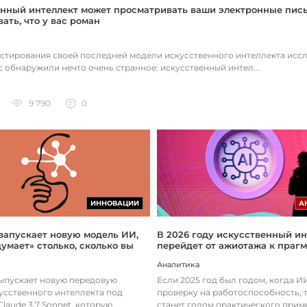
нный интеллект может просматривать ваши электронные пис
ать, что у вас роман
естирования своей последней модели искусственного интеллекта исс
c обнаружили нечто очень странное: искусственный интел...
9 790
0
ИННОВАЦИИ
А
 запускает новую модель ИИ,
В 2026 году искусственный ин
думает» столько, сколько вы
перейдет от ажиотажа к праг
Аналитика
выпускает новую передовую
Если 2025 год был годом, когда 
усственного интеллекта под
проверку на работоспособность, т
laude 3.7 Sonnet, которую
станет годом практического прим