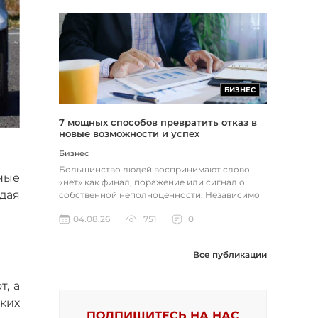
БИЗНЕС
7 мощных способов превратить отказ в
новые возможности и успех
Бизнес
Большинство людей воспринимают слово
ные
«нет» как финал, поражение или сигнал о
юдая
собственной неполноценности. Независимо
от того, о чем идет речь — отклон...
04.08.26
751
0
Все публикации
т, а
ких
ПОДПИШИТЕСЬ НА НАС