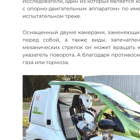
Исследователи, один из которых является к
с опорно-двигательным аппаратом» по и
испытательном треке.
Оснащенный двумя камерами, заменяющими
перед собой, а также виды, запечатл
механических стрелок он может вращать к
указатель поворота. А благодаря противос
газа или тормоза.