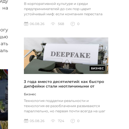
оиду
В корпоративной культуре и среди
 на
предпринимателей до сих пор царит
устойчивый миф: если компания перестала
расти, доходы застопорились или возникли
06.08.26
568
0
пр...
огу
щью
ать
аль
БИЗНЕС
3 года вместо десятилетий: как быстро
дипфейки стали неотличимыми от
реальности
Бизнес
Технология подделки реальности и
технология ее разоблачения развиваются
параллельно, но первая почти всегда на шаг
впереди. Это не метафора, а то, как...
05.08.26
724
0