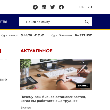
UA
RU
ЕРТЫ
Курс валют:
$ 44,76
€ 51,61
Курс Биткоин:
64 973 USD
И
АКТУАЛЬНОЕ
ные
БИЗНЕС
Почему ваш бизнес останавливается,
когда вы работаете еще труднее
Бизнес