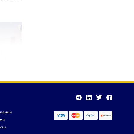
пании
ма
кты