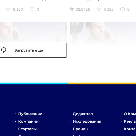
зработала так, чтобы она «дум...
технологий. Фокус уже с...
8 930
0
02.01.26
6 525
0
Загрузить еще
Публикации
Диджитал
О Ком
Компании
Исследования
Рекла
Стартапы
Бренды
Конта