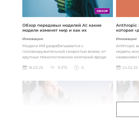
ОБЗОР
Обзор передовых моделей AI: какие
Anthropic
модели изменят мир и как их
которая «
использовать
хотите
Инновации
Инновации
Модели ИИ разрабатываются с
Anthropic 
головокружительной скоростью всеми, от
модель иск
крупных технологических компаний вроде
названием C
Google до стартапов вроде OpenAI и
компания ра
18.02.25
9 372
0
24.02.25
Anthropic...