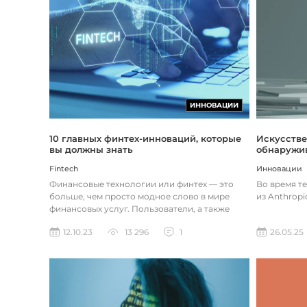
ИННОВАЦИИ
Искусстве
10 главных финтех-инноваций, которые
обнаружив
вы должны знать
Инновации
Fintech
Во время т
Финансовые технологии или финтех — это
из Anthropi
больше, чем просто модное слово в мире
финансовых услуг. Пользователи, а также
предприятия догоняют тенденции в...
26.05.25
12.10.23
13 296
1