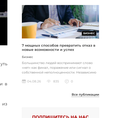
БИЗНЕС
7 мощных способов превратить отказ в
новые возможности и успех
Бизнес
Большинство людей воспринимают слово
чуть
«нет» как финал, поражение или сигнал о
собственной неполноценности. Независимо
от того, о чем идет речь — отклон...
04.08.26
835
0
и в
Все публикации
 из
ПОДПИШИТЕСЬ НА НАС