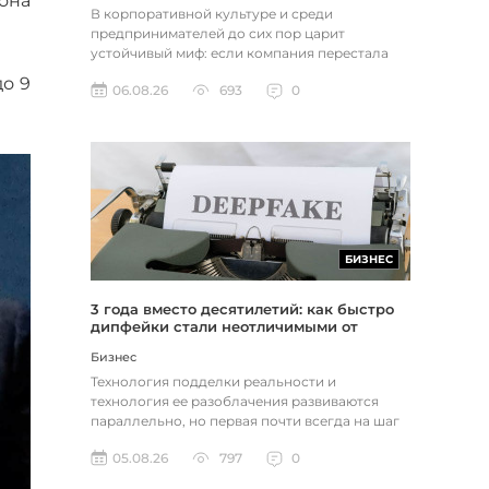
она
В корпоративной культуре и среди
предпринимателей до сих пор царит
устойчивый миф: если компания перестала
расти, доходы застопорились или возникли
до 9
06.08.26
693
0
пр...
БИЗНЕС
3 года вместо десятилетий: как быстро
дипфейки стали неотличимыми от
реальности
Бизнес
Технология подделки реальности и
технология ее разоблачения развиваются
параллельно, но первая почти всегда на шаг
впереди. Это не метафора, а то, как...
05.08.26
797
0