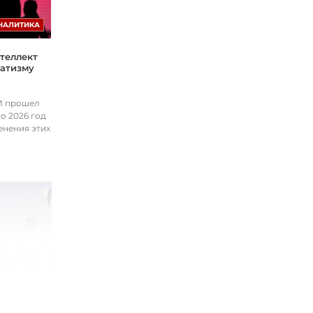
НАЛИТИКА
теллект
матизму
ИИ прошел
о 2026 год
енения этих