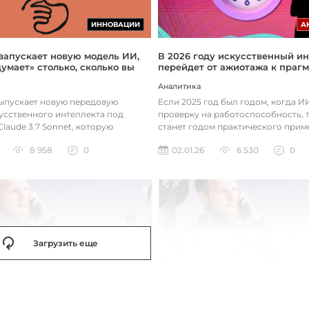
ИННОВАЦИИ
А
 запускает новую модель ИИ,
В 2026 году искусственный ин
думает» столько, сколько вы
перейдет от ажиотажа к праг
Аналитика
выпускает новую передовую
Если 2025 год был годом, когда 
усственного интеллекта под
проверку на работоспособность, т
laude 3.7 Sonnet, которую
станет годом практического прим
зработала так, чтобы она «дум...
технологий. Фокус уже с...
8 958
0
02.01.26
6 530
0
Загрузить еще