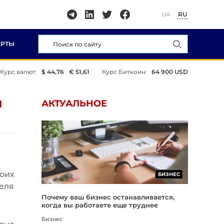
UA
RU
ЕРТЫ
Курс валют:
$ 44,76
€ 51,61
Курс Биткоин:
64 900 USD
И
АКТУАЛЬНОЕ
оих
БИЗНЕС
еля
Почему ваш бизнес останавливается,
когда вы работаете еще труднее
Бизнес