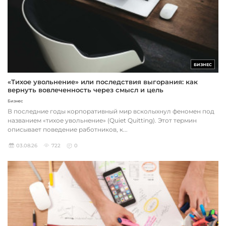
БИЗНЕС
«Тихое увольнение» или последствия выгорания: как
вернуть вовлеченность через смысл и цель
Бизнес
В последние годы корпоративный мир всколыхнул феномен под
названием «тихое увольнение» (Quiet Quitting). Этот термин
описывает поведение работников, к...
03.08.26
722
0