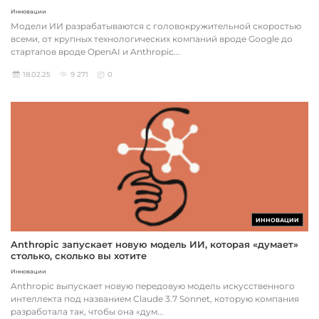
Инновации
Модели ИИ разрабатываются с головокружительной скоростью
всеми, от крупных технологических компаний вроде Google до
стартапов вроде OpenAI и Anthropic...
18.02.25
9 271
0
ИННОВАЦИИ
Anthropic запускает новую модель ИИ, которая «думает»
столько, сколько вы хотите
Инновации
Anthropic выпускает новую передовую модель искусственного
интеллекта под названием Claude 3.7 Sonnet, которую компания
разработала так, чтобы она «дум...