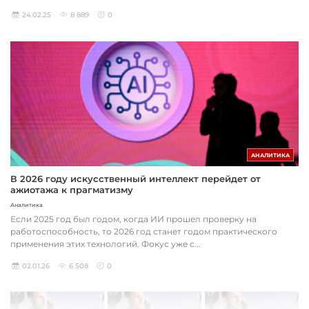
24.02.25
8 889
0
АНАЛИТИКА
В 2026 году искусственный интеллект перейдет от
ажиотажа к прагматизму
Аналитика
Если 2025 год был годом, когда ИИ прошел проверку на
работоспособность, то 2026 год станет годом практического
применения этих технологий. Фокус уже с...
02.01.26
6 508
0