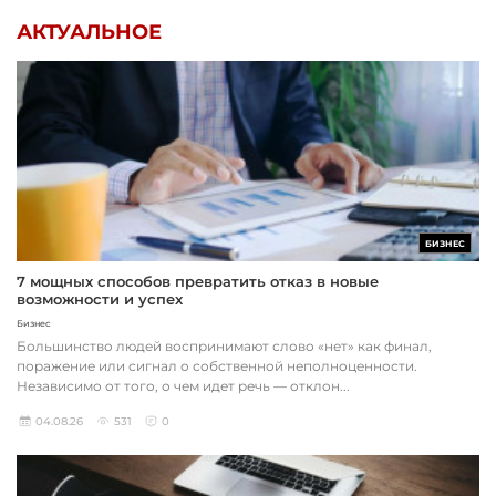
АКТУАЛЬНОЕ
БИЗНЕС
7 мощных способов превратить отказ в новые
возможности и успех
Бизнес
Большинство людей воспринимают слово «нет» как финал,
поражение или сигнал о собственной неполноценности.
Независимо от того, о чем идет речь — отклон...
04.08.26
531
0