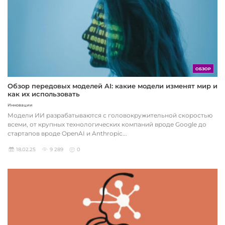
ОБЗОР
Обзор передовых моделей AI: какие модели изменят мир и
как их использовать
Инновации
Модели ИИ разрабатываются с головокружительной скоростью
всеми, от крупных технологических компаний вроде Google до
стартапов вроде OpenAI и Anthropic...
18.02.25
9 289
0