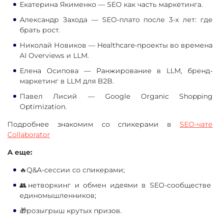
Екатерина Якименко — SEO как часть маркетинга.
Александр Захода — SEO-плато после 3-х лет: где
брать рост.
Николай Новиков — Healthcare-проекты во времена
AI Overviews и LLM.
Елена Осипова — Ранжирование в LLM, бренд-
маркетинг в LLM для B2B.
Павел Лисий — Google Organic Shopping
Optimization.
Подробнее знакомим со спикерами в
SEO-чате
Сollaborator
А еще:
🔥Q&A-сессии со спикерами;
👥нетворкинг и обмен идеями в SEO-сообществе
единомышленников;
🎁розыгрыш крутых призов.