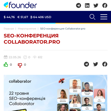
$ 44,76
€ 51,67
₿
64 406 USD
Главная
Мероприятия
SEO-конференция Collaborator.pro
SEO-КОНФЕРЕНЦИЯ
COLLABORATOR.PRO
22.05.26
0
612
0
0