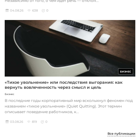
Независимо от того, о чем идет речь — отклон...
04.08.26
638
0
БИЗНЕС
«Тихое увольнение» или последствия выгорания: как
вернуть вовлеченность через смысл и цель
Бизнес
В последние годы корпоративный мир всколыхнул феномен под
названием «тихое увольнение» (Quiet Quitting). Этот термин
описывает поведение работников, к...
03.08.26
819
0
Все публикации