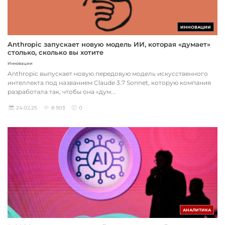
ИННОВАЦИИ
Anthropic запускает новую модель ИИ, которая «думает»
столько, сколько вы хотите
Инновации
Anthropic выпускает новую передовую модель искусственного
интеллекта под названием Claude 3.7 Sonnet, которую компания
разработала так, чтобы она «дум...
24.02.25
8 903
0
АНАЛИТИКА