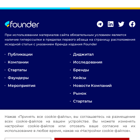
При использовании материалов сайта обязательным условием является
наличие гиперссылки в пределах первого абзаца на страницу расположения
исходной статьи с указанием бренда издания Founder
Публикации
Диджитал
Компании
Исследования
Стартапы
Бренды
Фаундеры
Кейсы
Мероприятия
Новости Компаний
Рынок
Стартапы
О Компании
Нажав «Принять все cookie-файлы», вы соглашаетесь на размещение
Реклама
всех cookie-файлов на вашем устройстве. Вы можете изменять
настройки cookie-файлов или отозвать ваше согласие на их
Контакты
использование в любое время, нажав на «Настройки cookie-файлов».