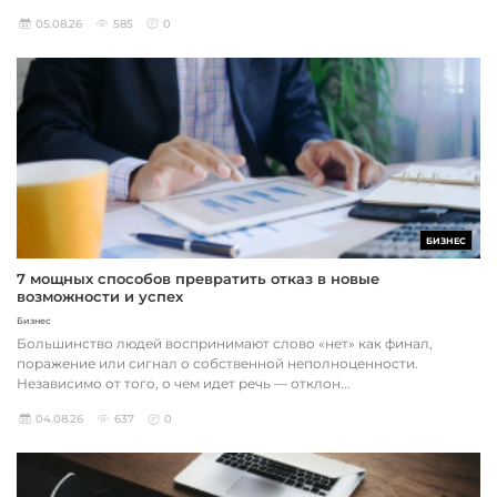
05.08.26
585
0
БИЗНЕС
7 мощных способов превратить отказ в новые
возможности и успех
Бизнес
Большинство людей воспринимают слово «нет» как финал,
поражение или сигнал о собственной неполноценности.
Независимо от того, о чем идет речь — отклон...
04.08.26
637
0