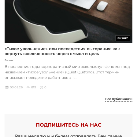
БИЗНЕС
«Тихое увольнение» или последствия выгорания: как
вернуть вовлеченность через смысл и цель
Бизнес
В последние годы корпоративный мир всколыхнул феномен под
названием «тихое увольнение» (Quiet Quitting). Этот термин
описывает поведение работников, к...
03.08.26
819
0
Все публикации
ПОДПИШИТЕСЬ НА НАС
Раз в неделю мы будем отправлять Вам самые