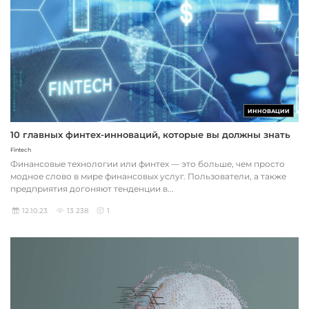
ИННОВАЦИИ
10 главных финтех-инноваций, которые вы должны знать
Fintech
Финансовые технологии или финтех — это больше, чем просто
модное слово в мире финансовых услуг. Пользователи, а также
предприятия догоняют тенденции в...
12.10.23
13 238
1