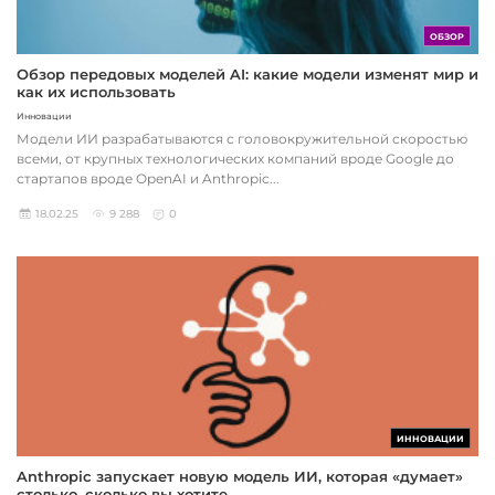
ОБЗОР
Обзор передовых моделей AI: какие модели изменят мир и
как их использовать
Инновации
Модели ИИ разрабатываются с головокружительной скоростью
всеми, от крупных технологических компаний вроде Google до
стартапов вроде OpenAI и Anthropic...
18.02.25
9 288
0
ИННОВАЦИИ
Anthropic запускает новую модель ИИ, которая «думает»
столько, сколько вы хотите