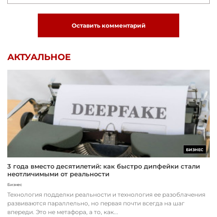
Оставить комментарий
АКТУАЛЬНОЕ
БИЗНЕС
3 года вместо десятилетий: как быстро дипфейки стали
неотличимыми от реальности
Бизнес
Технология подделки реальности и технология ее разоблачения
развиваются параллельно, но первая почти всегда на шаг
впереди. Это не метафора, а то, как...