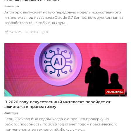
Инновации
Anthropic выпускает новую передовую модель искусственного
интеллекта под названием Claude 3.7 Sonnet, которую компания
разработала так, чтобы она «дум...
24.02.25
8 903
0
АНАЛИТИКА
В 2026 году искусственный интеллект перейдет от
ажиотажа к прагматизму
Аналитика
Если 2025 год был годом, когда ИИ прошел проверку на
работоспособность, то 2026 год станет годом практического
применения этих технологий. Фокус уже с...