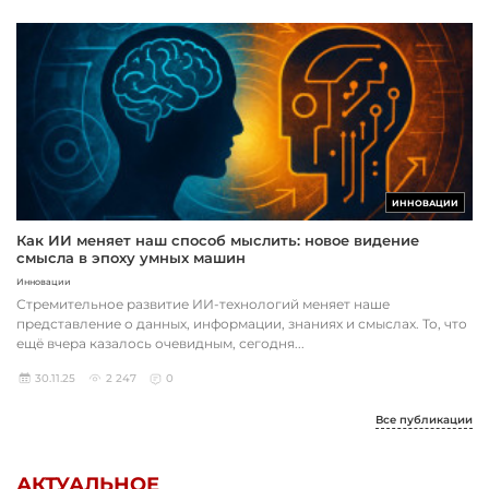
ИННОВАЦИИ
Как ИИ меняет наш способ мыслить: новое видение
смысла в эпоху умных машин
Инновации
Стремительное развитие ИИ-технологий меняет наше
представление о данных, информации, знаниях и смыслах. То, что
ещё вчера казалось очевидным, сегодня...
30.11.25
2 247
0
Все публикации
АКТУАЛЬНОЕ