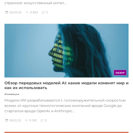
странное: искусственный интел...
26.05.25
9 832
0
ОБЗОР
Обзор передовых моделей AI: какие модели изменят мир и
как их использовать
Инновации
Модели ИИ разрабатываются с головокружительной скоростью
всеми, от крупных технологических компаний вроде Google до
стартапов вроде OpenAI и Anthropic...
18.02.25
9 391
0