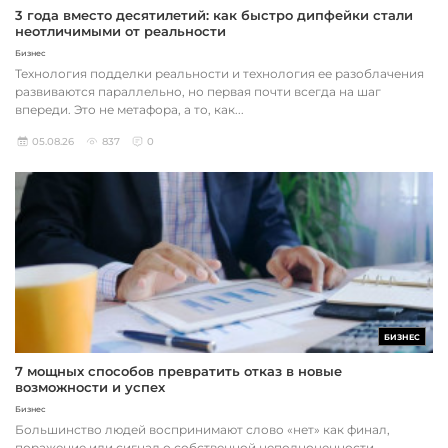
3 года вместо десятилетий: как быстро дипфейки стали
неотличимыми от реальности
Бизнес
Технология подделки реальности и технология ее разоблачения
развиваются параллельно, но первая почти всегда на шаг
впереди. Это не метафора, а то, как...
05.08.26
837
0
БИЗНЕС
7 мощных способов превратить отказ в новые
возможности и успех
Бизнес
Большинство людей воспринимают слово «нет» как финал,
поражение или сигнал о собственной неполноценности.