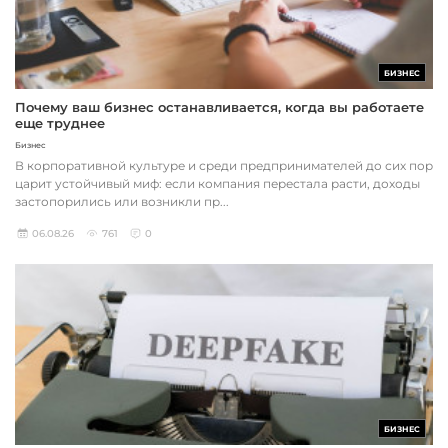
БИЗНЕС
Почему ваш бизнес останавливается, когда вы работаете
еще труднее
Бизнес
В корпоративной культуре и среди предпринимателей до сих пор
царит устойчивый миф: если компания перестала расти, доходы
застопорились или возникли пр...
06.08.26
761
0
БИЗНЕС