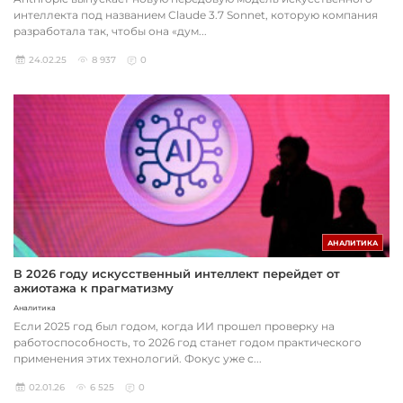
интеллекта под названием Claude 3.7 Sonnet, которую компания
разработала так, чтобы она «дум...
24.02.25
8 937
0
АНАЛИТИКА
В 2026 году искусственный интеллект перейдет от
ажиотажа к прагматизму
Аналитика
Если 2025 год был годом, когда ИИ прошел проверку на
работоспособность, то 2026 год станет годом практического
применения этих технологий. Фокус уже с...
02.01.26
6 525
0