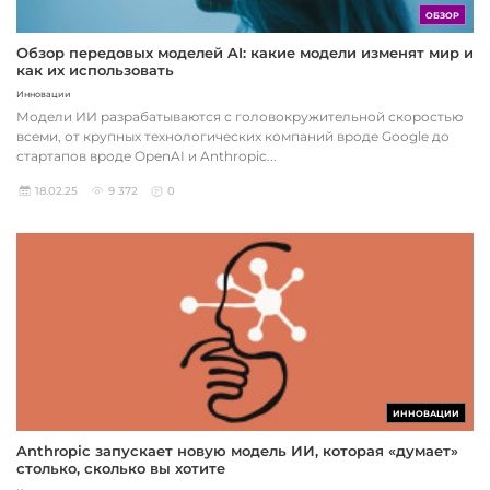
ОБЗОР
Обзор передовых моделей AI: какие модели изменят мир и
как их использовать
Инновации
Модели ИИ разрабатываются с головокружительной скоростью
всеми, от крупных технологических компаний вроде Google до
стартапов вроде OpenAI и Anthropic...
18.02.25
9 372
0
ИННОВАЦИИ
Anthropic запускает новую модель ИИ, которая «думает»
столько, сколько вы хотите