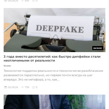
06.08.26
695
0
БИЗНЕС
3 года вместо десятилетий: как быстро дипфейки стали
неотличимыми от реальности
Бизнес
Технология подделки реальности и технология ее разоблачения
развиваются параллельно, но первая почти всегда на шаг
впереди. Это не метафора, а то, как...
05.08.26
799
0