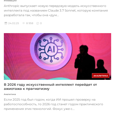
Инновации
Anthropic выпускает новую передовую модель искусственного
интеллекта под названием Claude 3.7 Sonnet, которую компания
разработала так, чтобы она «дум...
24.02.25
8 958
0
АНАЛИТИКА
В 2026 году искусственный интеллект перейдет от
ажиотажа к прагматизму
Аналитика
Если 2025 год был годом, когда ИИ прошел проверку на
работоспособность, то 2026 год станет годом практического
применения этих технологий. Фокус уже с...