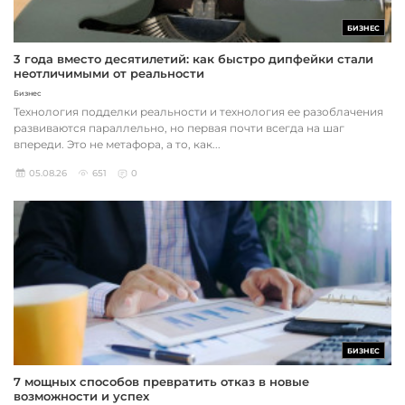
БИЗНЕС
3 года вместо десятилетий: как быстро дипфейки стали
неотличимыми от реальности
Бизнес
Технология подделки реальности и технология ее разоблачения
развиваются параллельно, но первая почти всегда на шаг
впереди. Это не метафора, а то, как...
05.08.26
651
0
БИЗНЕС
7 мощных способов превратить отказ в новые
возможности и успех