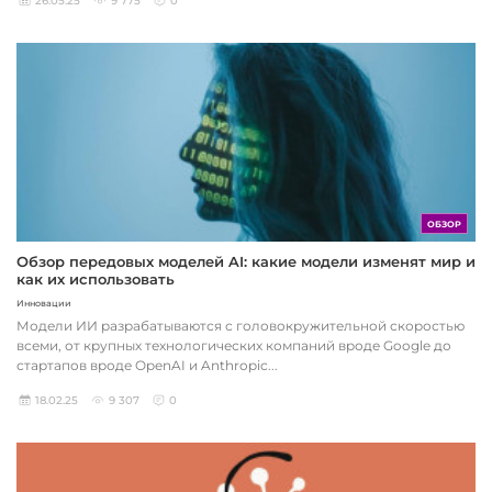
26.05.25
9 775
0
ОБЗОР
Обзор передовых моделей AI: какие модели изменят мир и
как их использовать
Инновации
Модели ИИ разрабатываются с головокружительной скоростью
всеми, от крупных технологических компаний вроде Google до
стартапов вроде OpenAI и Anthropic...
18.02.25
9 307
0