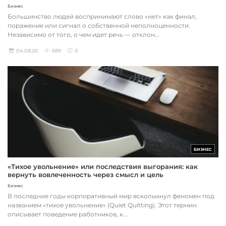
Бизнес
Большинство людей воспринимают слово «нет» как финал,
поражение или сигнал о собственной неполноценности.
Независимо от того, о чем идет речь — отклон...
04.08.26
689
0
БИЗНЕС
«Тихое увольнение» или последствия выгорания: как
вернуть вовлеченность через смысл и цель
Бизнес
В последние годы корпоративный мир всколыхнул феномен под
названием «тихое увольнение» (Quiet Quitting). Этот термин
описывает поведение работников, к...