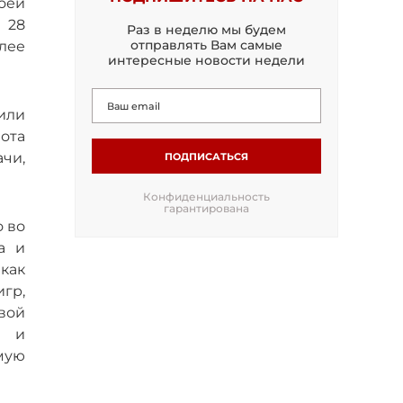
оей
 28
Раз в неделю мы будем
отправлять Вам самые
лее
интересные новости недели
или
ота
ачи,
ПОДПИСАТЬСЯ
Конфиденциальность
гарантирована
о во
а и
как
гр,
вой
ю и
мую