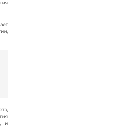
тия
ает
ий,
та,
гия
, и