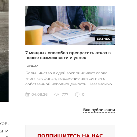
БИЗНЕС
7 мощных способов превратить отказ в
новые возможности и успех
Бизнес
Большинство людей воспринимают слово
«нет» как финал, поражение или сигнал о
собственной неполноценности. Независимо
от того, о чем идет речь — отклон...
04.08.26
777
0
Все публикации
ов,
ы и
ПОДПИШИТЕСЬ НА НАС