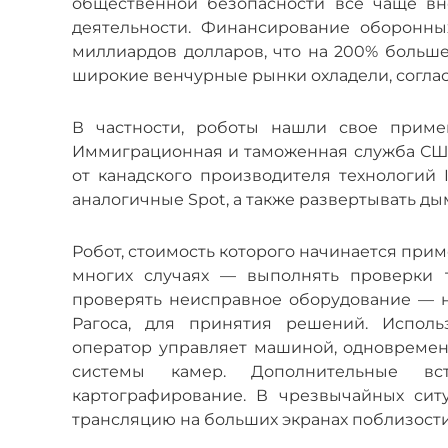
общественной безопасности все чаще вн
деятельности. Финансирование оборонны
миллиардов долларов, что на 200% больше,
широкие венчурные рынки охладели, соглас
В частности, роботы нашли свое примен
Иммиграционная и таможенная служба США,
от канадского производителя технологий I
аналогичные Spot, а также развертывать д
Робот, стоимость которого начинается прим
многих случаях — выполнять проверки т
проверять неисправное оборудование — но
Рагоса, для принятия решений. Исполь
оператор управляет машиной, одновреме
системы камер. Дополнительные в
картографирование. В чрезвычайных сит
трансляцию на больших экранах поблизости