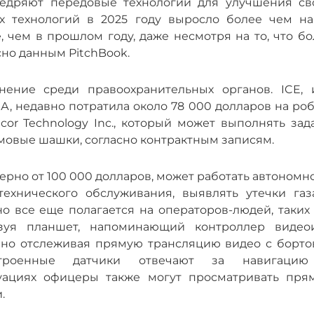
едряют передовые технологии для улучшения св
х технологий в 2025 году выросло более чем на
 чем в прошлом году, даже несмотря на то, что бо
но данным PitchBook.
ение среди правоохранительных органов. ICE, 
 недавно потратила около 78 000 долларов на роб
cor Technology Inc., который может выполнять зад
ымовые шашки, согласно контрактным записям.
ерно от 100 000 долларов, может работать автономн
ехнического обслуживания, выявлять утечки газ
 все еще полагается на операторов-людей, таких 
зуя планшет, напоминающий контроллер видеои
нно отслеживая прямую трансляцию видео с борто
строенные датчики отвечают за навигаци
уациях офицеры также могут просматривать пря
.