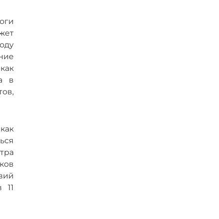
оги
жет
оду
ние
как
а в
ов,
как
ься
тра
ков
вий
 11