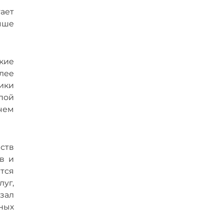
ает
чше
кие
олее
ики
пой
чем
ств
в и
тся
уг,
зал
ных