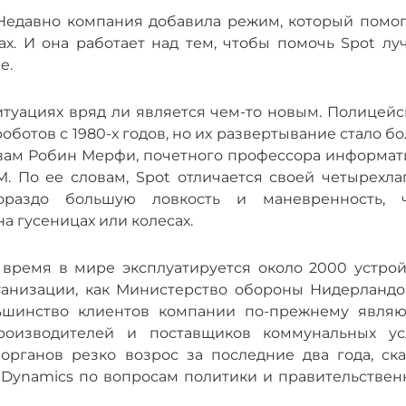
 Недавно компания добавила режим, который помог
ах. И она работает над тем, чтобы помочь Spot лу
е.
туациях вряд ли является чем-то новым. Полицейс
ботов с 1980-х годов, но их развертывание стало б
овам Робин Мерфи, почетного профессора информат
. По ее словам, Spot отличается своей четырехла
гораздо большую ловкость и маневренность, 
а гусеницах или колесах.
 время в мире эксплуатируется около 2000 устрой
рганизации, как Министерство обороны Нидерландо
ьшинство клиентов компании по-прежнему являю
оизводителей и поставщиков коммунальных усл
органов резко возрос за последние два года, ска
 Dynamics по вопросам политики и правительствен