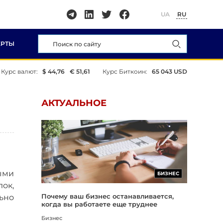
UA
RU
ЕРТЫ
Курс валют:
$ 44,76
€ 51,61
Курс Биткоин:
65 043 USD
АКТУАЛЬНОЕ
ными
БИЗНЕС
ок,
Почему ваш бизнес останавливается,
ьно
когда вы работаете еще труднее
Бизнес