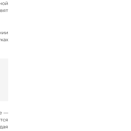
ной
авят
нии
ках
ые —
ется
дая