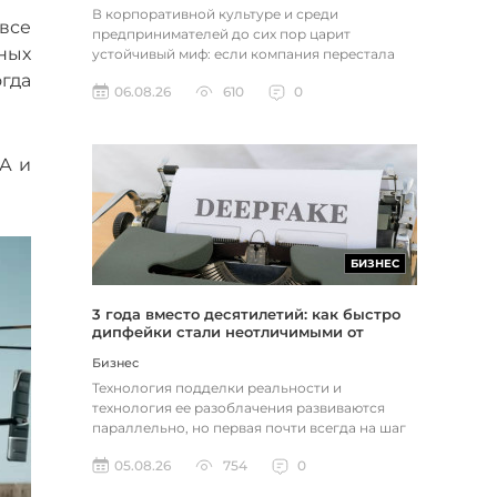
В корпоративной культуре и среди
все
предпринимателей до сих пор царит
ных
устойчивый миф: если компания перестала
расти, доходы застопорились или возникли
гда
06.08.26
610
0
пр...
А и
БИЗНЕС
3 года вместо десятилетий: как быстро
дипфейки стали неотличимыми от
реальности
Бизнес
Технология подделки реальности и
технология ее разоблачения развиваются
параллельно, но первая почти всегда на шаг
впереди. Это не метафора, а то, как...
05.08.26
754
0