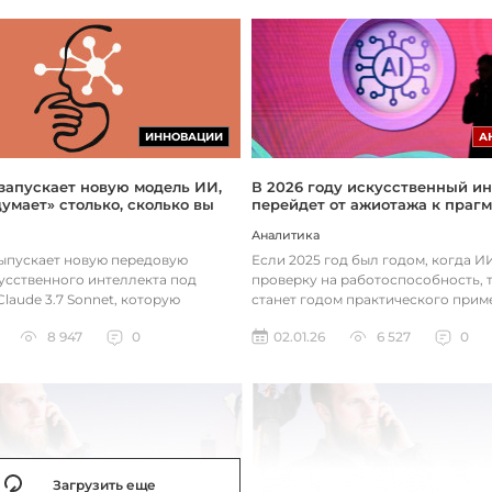
ИННОВАЦИИ
А
 запускает новую модель ИИ,
В 2026 году искусственный ин
думает» столько, сколько вы
перейдет от ажиотажа к праг
Аналитика
выпускает новую передовую
Если 2025 год был годом, когда 
усственного интеллекта под
проверку на работоспособность, т
laude 3.7 Sonnet, которую
станет годом практического прим
зработала так, чтобы она «дум...
технологий. Фокус уже с...
8 947
0
02.01.26
6 527
0
Загрузить еще