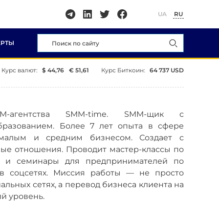
UA
RU
ЕРТЫ
Курс валют:
$ 44,76
€ 51,61
Курс Биткоин:
64 737 USD
MM-агентства SMM-time. SMM-щик с
бразованием. Более 7 лет опыта в сфере
малым и средним бизнесом. Создает с
ые отношения. Проводит мастер-классы по
 и семинары для предпринимателей по
в соцсетях. Миссия работы — не просто
льных сетях, а перевод бизнеса клиента на
й уровень.