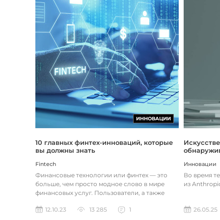
ИННОВАЦИИ
Искусстве
10 главных финтех-инноваций, которые
обнаружив
вы должны знать
Инновации
Fintech
Во время т
Финансовые технологии или финтех — это
из Anthropi
больше, чем просто модное слово в мире
финансовых услуг. Пользователи, а также
предприятия догоняют тенденции в...
26.05.25
12.10.23
13 285
1