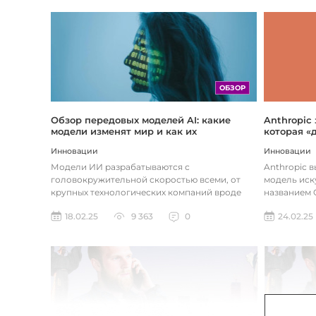
ОБЗОР
Обзор передовых моделей AI: какие
Anthropic
модели изменят мир и как их
которая «
использовать
хотите
Инновации
Инновации
Модели ИИ разрабатываются с
Anthropic 
головокружительной скоростью всеми, от
модель иск
крупных технологических компаний вроде
названием C
Google до стартапов вроде OpenAI и
компания ра
18.02.25
9 363
0
24.02.25
Anthropic...