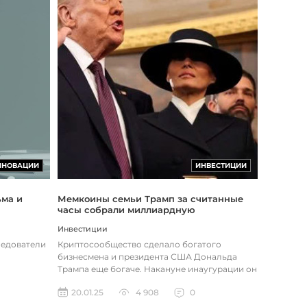
ННОВАЦИИ
ИНВЕСТИЦИИ
ьма и
Мемкоины семьи Трамп за считанные
часы собрали миллиардную
капитализацию и взорвали рынок
Инвестиции
криптовалют
ледователи
Криптосообщество сделало богатого
бизнесмена и президента США Дональда
Трампа еще богаче. Накануне инаугурации он
объявил о запуске собственной крипто...
20.01.25
4 908
0