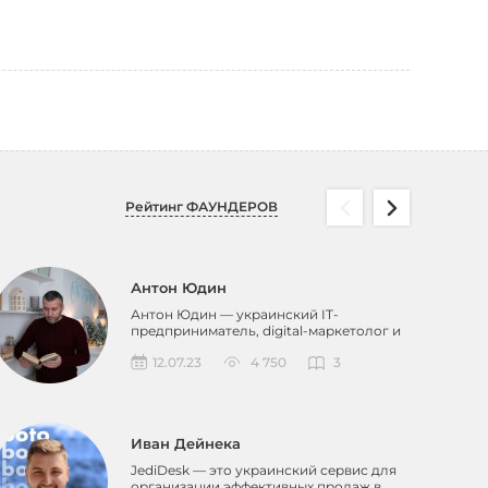
Рейтинг ФАУНДЕРОВ
Антон Юдин
Антон Юдин — украинский IT-
предприниматель, digital-маркетолог и
основатель медиа-экосисте...
12.07.23
4 750
3
Иван Дейнека
JediDesk — это украинский сервис для
организации эффективных продаж в