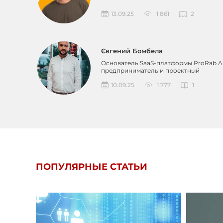
13.09.25
1 861
2
Євгений Бомбела
Основатель SaaS-платформы ProRab AI
предприниматель и проектный
менеджер с более чем 12-л...
10.09.25
1 777
1
ПОПУЛЯРНЫЕ СТАТЬИ