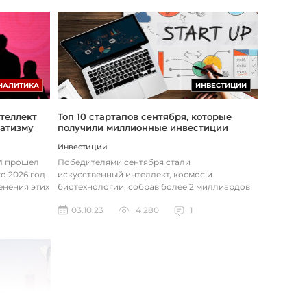
НАЛИТИКА
ИНВЕСТИЦИИ
теллект
Топ 10 стартапов сентября, которые
матизму
получили миллионные инвестиции
Инвестиции
ИИ прошел
Победителями сентября стали
о 2026 год
искусственный интеллект, космос и
енения этих
биотехнологии, собрав более 2 миллиардов
долларов в пяти крупнейших раундах.
03.10.23
4 280
1
Anthropic A...