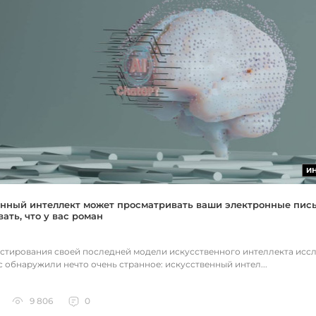
И
нный интеллект может просматривать ваши электронные пис
ать, что у вас роман
естирования своей последней модели искусственного интеллекта исс
c обнаружили нечто очень странное: искусственный интел...
9 806
0