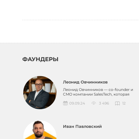
ФАУНДЕРЫ
Леонид Овчинников
Леонид Овчинников — co-founder и
CMO компании SalesTech, которая
создаёт системы маркетинг...
09.09.24
3 496
12
Иван Павловский