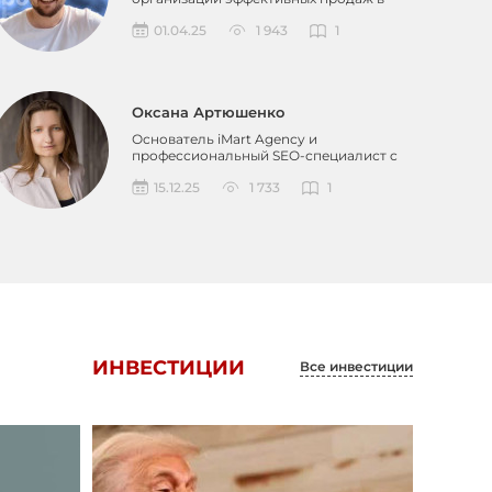
мессенджерах....
01.04.25
1 943
1
Оксана Артюшенко
Основатель iMart Agency и
профессиональный SEO-специалист c
опытом более 12 лет в digital...
15.12.25
1 733
1
ИНВЕСТИЦИИ
Все инвестиции