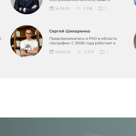
авторского и патентного права, а такж...
14.06.25
2 108
1
Сергей Шикаренко
,
Предприниматель и PhD в области
географии. С 2008 года работает в
девелопменте, реализовав...
06.02.24
3 273
1