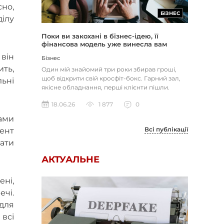
сно,
БІЗНЕС
ділу
Поки ви закохані в бізнес-ідею, її
фінансова модель уже винесла вам
вирок
він
Бізнес
ть,
Один мій знайомий три роки збирав гроші,
щоб відкрити свій кросфіт-бокс. Гарний зал,
льні
якісне обладнання, перші клієнти пішли.
Через вісім місяців він з...
18.06.26
1 877
0
ками
Всі публікації
мент
вати
АКТУАЛЬНЕ
ені,
ечі.
 для
всі