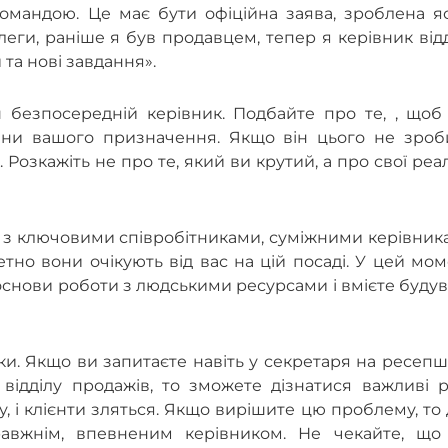
командою. Це має бути офіційна заява, зроблена я
леги, раніше я був продавцем, тепер я керівник від
 та нові завдання».
 безпосередній керівник. Подбайте про те, , щоб 
чини вашого призначення. Якщо він цього не зроби
. Розкажіть не про те, який ви крутий, а про свої реа
ин з ключовими співробітниками, суміжними керівни
етно вони очікують від вас на цій посаді. У цей мо
 основи роботи з людськими ресурсами і вмієте буду
ки. Якщо ви запитаєте навіть у секретаря на ресепш
 відділу продажів, то зможете дізнатися важливі р
у, і клієнти зляться. Якщо вирішите цю проблему, то
равжнім, впевненим керівником. Не чекайте, що 