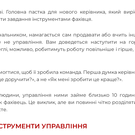
і. Головна пастка для нового керівника, який вирі
ти завдання інструментами фахівця.
альником, намагається сам продавати або вчить ін
е не управління. Вам доведеться наступити на го
глі, можливо, робитимуть роботу повільніше і гірше,
могтися, щоб її зробила команда. Перша думка керів
е доручити?», а не «Як мені зробити це краще?».
 людини, управління ними займе близько 10 годин
фахівець. Це виклик, але ви повинні чітко розділят
те.
НСТРУМЕНТИ УПРАВЛІННЯ