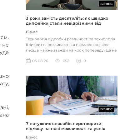
БІЗНЕС
3 роки замість десятиліть: як швидко
дипфейки стали невідрізними від
реальності
Бізнес
ням.
Технологія підробки реальності та технологія
и не
її викриття розвиваються паралельно, але
перша майже завжди на крок попереду. Це не
буде
метафора, а те, як вл...
05.08.26
652
0
ішно
ту,
ні,
БІЗНЕС
зана
7 потужних способів перетворити
відмову на нові можливості та успіх
Бізнес