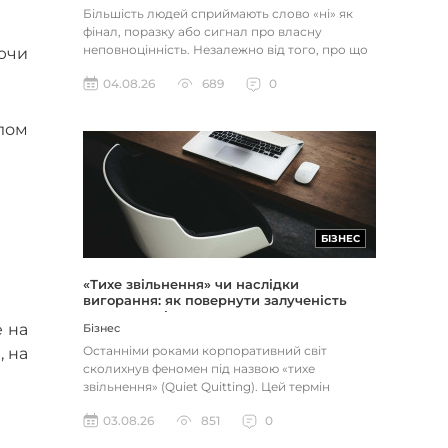
Більшість людей сприймають слово «ні» як
фінал, поразку або сигнал про власну
неповноцінність. Незалежно від того, про що
ючи
йдеться — відхилене резюме,...
04.08.26
689
0
ілом
БІЗНЕС
«Тихе звільнення» чи наслідки
вигорання: як повернути залученість
через сенс і мету
е на
Бізнес
Останніми роками корпоративний світ
, на
сколихнув феномен під назвою «тихе
звільнення» (Quiet Quitting). Цей термін
описує поведінку працівників, які свід...
03.08.26
851
0