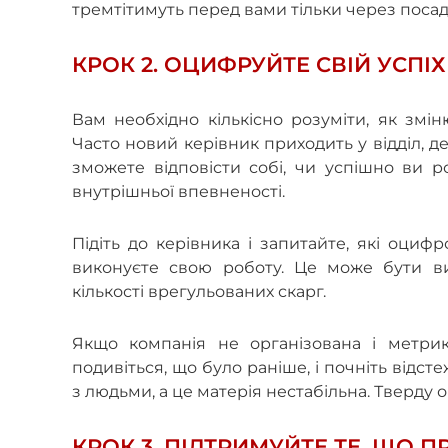
тремтітимуть перед вами тільки через поса
КРОК 2. ОЦИФРУЙТЕ СВІЙ УСПІХ
Вам необхідно кількісно розуміти, як змі
Часто новий керівник приходить у відділ, 
зможете відповісти собі, чи успішно ви ро
внутрішньої впевненості.
Підіть до керівника і запитайте, які оциф
виконуєте свою роботу. Це може бути ви
кількості врегульованих скарг.
Якщо компанія не організована і метрик 
подивіться, що було раніше, і почніть відс
з людьми, а це матерія нестабільна. Тверду 
КРОК 3. ПІДТРИМУЙТЕ ТЕ, ЩО