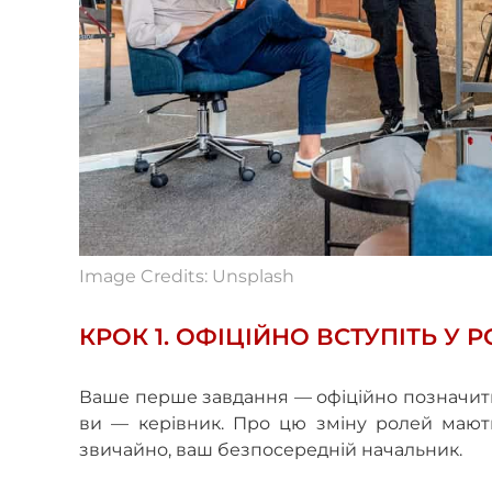
Image Credits: Unsplash
КРОК 1. ОФІЦІЙНО ВСТУПІТЬ У 
Ваше перше завдання — офіційно позначити 
ви — керівник. Про цю зміну ролей мають д
звичайно, ваш безпосередній начальник.