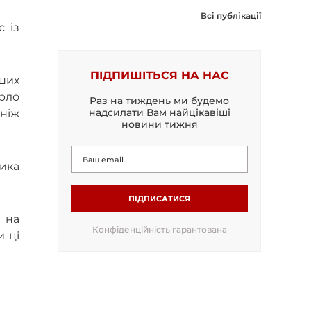
Всі публікації
с із
ПІДПИШІТЬСЯ НА НАС
ших
рло
Раз на тиждень ми будемо
надсилати Вам найцікавіші
 ніж
новини тижня
ника
ПІДПИСАТИСЯ
 на
Конфіденційність гарантована
и ці