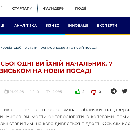
Ї
СТАРТАПИ
ФАУНДЕРИ
ПОДІЇ
ЦІЇ
АНАЛІТИКА
БІЗНЕС
ІННОВАЦІЇ
ЕКСПЕРТИ
7 кроків, щоб не стати посміховиськом на новій посаді
СЬОГОДНІ ВИ ЇХНІЙ НАЧАЛЬНИК. 7
ОВИСЬКОМ НА НОВІЙ ПОСАДІ
19.02.26
0
2 095
2
0
рівника — це не просто зміна таблички на дверях
дій. Вчора ви могли обговорювати з колегами поми
мі стали тим, на кого дивляться підлеглі. Ось сім кро