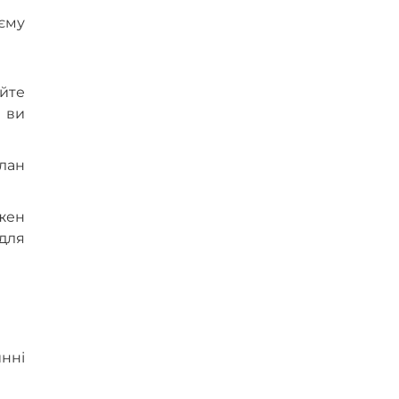
оєму
айте
и ви
план
жен
 для
инні