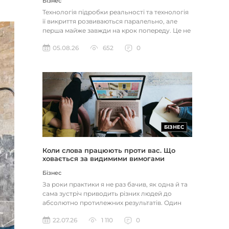
Бізнес
Технологія підробки реальності та технологія
її викриття розвиваються паралельно, але
перша майже завжди на крок попереду. Це не
метафора, а те, як вл...
05.08.26
652
0
БІЗНЕС
Коли слова працюють проти вас. Що
ховається за видимими вимогами
Бізнес
За роки практики я не раз бачив, як одна й та
сама зустріч приводить різних людей до
абсолютно протилежних результатів. Один
іде, переконаний, що пере...
22.07.26
1 110
0