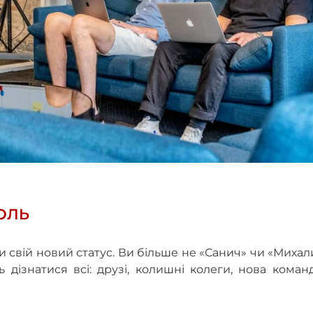
РОЛЬ
свій новий статус. Ви більше не «Санич» чи «Михал
ізнатися всі: друзі, колишні колеги, нова команд