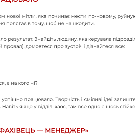
 нової мітли, яка починає мести по-новому, руйну
я полягає в тому, щоб не нашкодити.
ло результат. Знайдіть людину, яка керувала підрозд
й провал), домовтеся про зустріч і дізнайтеся все:
, а на кого ні?
 успішно працювало. Творчість і сміливі ідеї залишт
авіть якщо у відділі хаос, там все одно є щось стійке
 «ФАХІВЕЦЬ — МЕНЕДЖЕР»