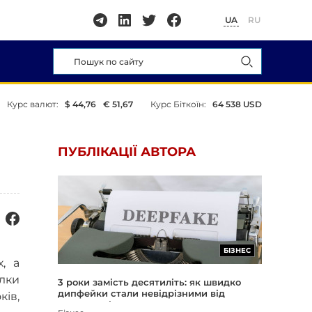
UA
RU
Курс валют:
$ 44,76
€ 51,67
Курс Біткоїн:
64 538 USD
ПУБЛІКАЦІЇ АВТОРА
БІЗНЕС
, а
лки
3 роки замість десятиліть: як швидко
дипфейки стали невідрізними від
ків,
реальності