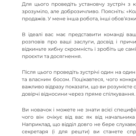
Для цього проведіть установчу зустріч з 
зрозуміло, але доброзичливо. Поясніть: «Ко
продажів. У мене інша робота, інші обов’язки
В ідеалі вас має представити команді ваш
розповів про ваші заслуги, досвід і при
відкиньте хибну скромність і зробіть це самі
проєкти та досягнення.
Після цього проведіть зустрічі один на од
та власним босом. Поцікавтеся, чого конкр
важливо відразу показати, що ви розумієте
довірчі відносини через пряме спілкування.
Ви новачок і можете не знати всієї специфі
чого він очікує від вас як від начальника
Наприклад, що відділ довго не бере слухавк
секретаря (і для решти) ви станете сп