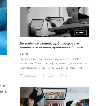
БІЗНЕС
Ви найняли людей, щоб працювати
менше, але почали працювати більше.
Чому це відбувається з більшістю
Бізнес
підприємців
Припустімо, ваш бізнес приносить $300 000
на місяць. Хороша цифра, але є підступ: якщо
все працює тільки тому, що ви 12 годин на
день сидите в кріслі...
08.07.26
1 207
0
ич»,
а і,