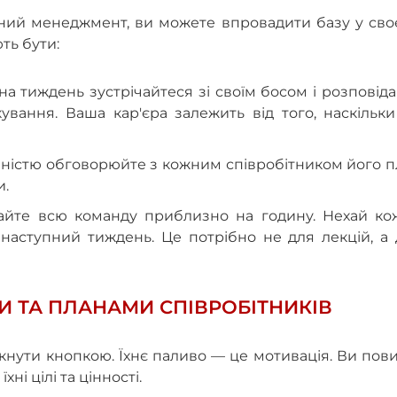
емний менеджмент, ви можете впровадити базу у св
ють бути:
 на тиждень зустрічайтеся зі своїм босом і розповід
ування. Ваша кар'єра залежить від того, наскільк
ичністю обговорюйте з кожним співробітником його 
и.
айте всю команду приблизно на годину. Нехай ко
 наступний тиждень. Це потрібно не для лекцій, а
И ТА ПЛАНАМИ СПІВРОБІТНИКІВ
кнути кнопкою. Їхнє паливо — це мотивація. Ви пов
ні цілі та цінності.