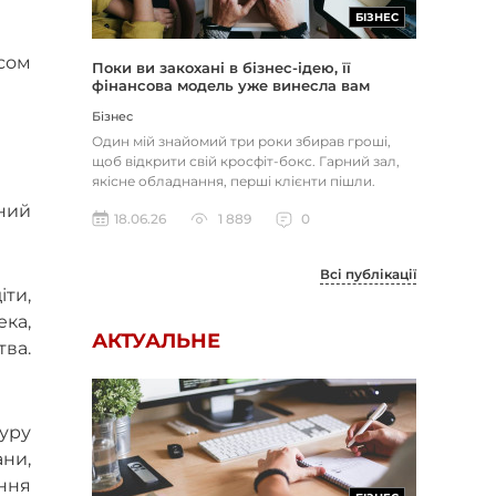
БІЗНЕС
есом
Поки ви закохані в бізнес-ідею, її
фінансова модель уже винесла вам
вирок
Бізнес
Один мій знайомий три роки збирав гроші,
щоб відкрити свій кросфіт-бокс. Гарний зал,
якісне обладнання, перші клієнти пішли.
Через вісім місяців він з...
чний
18.06.26
1 889
0
Всі публікації
ти,
ека,
АКТУАЛЬНЕ
ва.
туру
ани,
іння