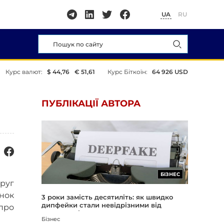
UA
RU
Курс валют:
$ 44,76
€ 51,61
Курс Біткоїн:
64 926 USD
ПУБЛІКАЦІЇ АВТОРА
БІЗНЕС
друг
нок
3 роки замість десятиліть: як швидко
дипфейки стали невідрізними від
 про
реальності
Бізнес