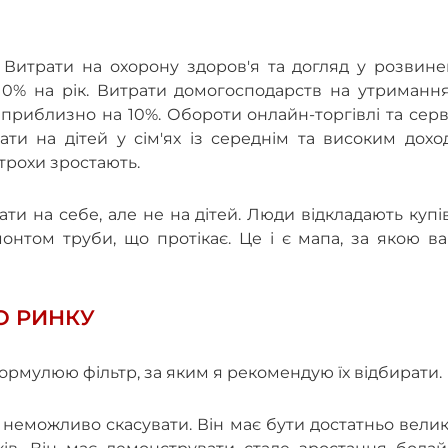
 Витрати на охорону здоров'я та догляд у розвине
–10% на рік. Витрати домогосподарств на утриманн
риблизно на 10%. Обороти онлайн-торгівлі та серв
ати на дітей у сім'ях із середнім та високим дох
трохи зростають.
ти на себе, але не на дітей. Люди відкладають куп
онтом труби, що протікає. Це і є мапа, за якою в
О РИНКУ
ормулюю фільтр, за яким я рекомендую їх відбирати.
і неможливо скасувати. Він має бути достатньо вели