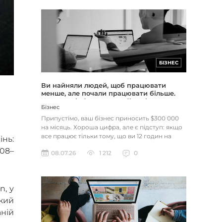
БІЗНЕС
Ви найняли людей, щоб працювати
менше, але почали працювати більше.
Чому це відбувається з більшістю
Бізнес
підприємців
Припустімо, ваш бізнес приносить $300 000
на місяць. Хороша цифра, але є підступ: якщо
все працює тільки тому, що ви 12 годин на
нь:
день сидите в кріслі...
008–
08.07.26
1 212
0
n, у
кий
аній