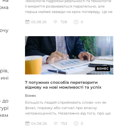
 на
Технологія підробки реальності та технологія
її викриття розвиваються паралельно, але
ома
перша майже завжди на крок попереду. Це не
метафора, а те, як вл...
05.08.26
728
0
ючу
БІЗНЕС
ів,
ині
7 потужних способів перетворити
відмову на нові можливості та успіх
Бізнес
— до
Більшість людей сприймають слово «ні» як
турі
фінал, поразку або сигнал про власну
неповноцінність. Незалежно від того, про що
нням
йдеться — відхилене резюме,...
04.08.26
753
0