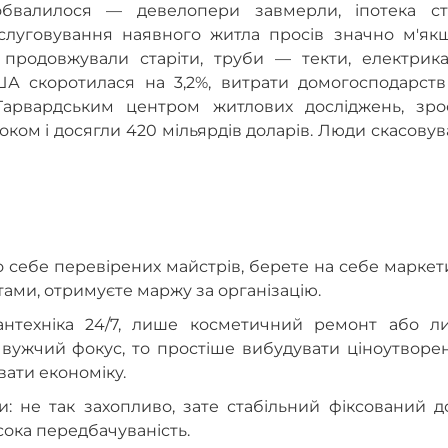
бвалилося — девелопери завмерли, іпотека ст
слуговування наявного житла просів значно м'якш
ї продовжували старіти, труби — текти, електрик
ША скоротилася на 3,2%, витрати домогосподарств
Гарвардським центром житлових досліджень, зро
ком і досягли 420 мільярдів доларів. Люди скасову
 себе перевірених майстрів, берете на себе маркет
тами, отримуєте маржу за організацію.
сантехніка 24/7, лише косметичний ремонт або л
вужчий фокус, то простіше вибудувати ціноутворен
вати економіку.
: не так захопливо, зате стабільний фіксований д
сока передбачуваність.