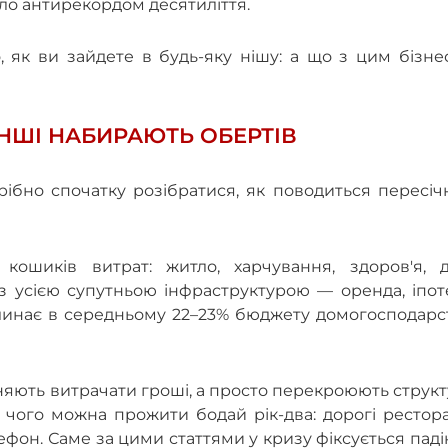
ало антирекордом десятиліття.
, як ви зайдете в будь-яку нішу: а що з цим бізн
ІНШІ НАБИРАЮТЬ ОБЕРТІВ
трібно спочатку розібратися, як поводиться пересі
кошиків витрат: житло, харчування, здоров'я, ді
з усією супутньою інфраструктурою — оренда, іпот
линає в середньому 22–23% бюджету домогосподарст
няють витрачати гроші, а просто перекроюють струк
 чого можна прожити бодай рік-два: дорогі рестор
ефон. Саме за цими статтями у кризу фіксується пад