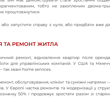
ків. Він має демонструвати стале зростання бодай
 фрагментованим, тобто не захопленим двома-трь
не проштовхнутися.
або запустити справу з нуля, або придбати вже ді
Я ТА РЕМОНТ ЖИТЛА
тичний ремонт, відновлення квартир після орендар
боти для управлінських компаній. У США та Німечч
 так звані home services.
монт, обслуговування, клінінг та суміжні напрями 
. У Європі частка ремонтів та модернізації у струк
позначку 50% і продовжує зростати разом зі старі