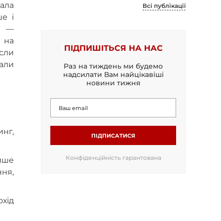
ала
Всі публікації
е і
а —
 на
ПІДПИШІТЬСЯ НА НАС
сли
вали
Раз на тиждень ми будемо
надсилати Вам найцікавіші
новини тижня
инг,
ПІДПИСАТИСЯ
Конфіденційність гарантована
ише
ня,
охід