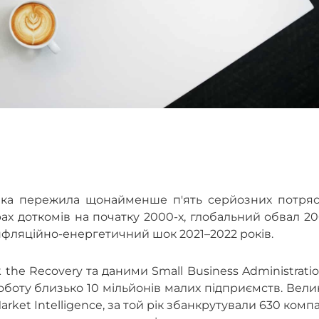
міка пережила щонайменше п'ять серйозних потрясі
крах доткомів на початку 2000-х, глобальний обвал 2
інфляційно-енергетичний шок 2021–2022 років.
 the Recovery та даними Small Business Administratio
оту близько 10 мільйонів малих підприємств. Вели
arket Intelligence, за той рік збанкрутували 630 комп