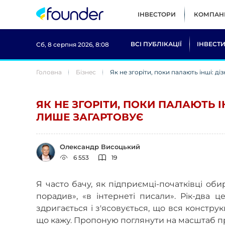
ІНВЕСТОРИ
КОМПАНІ
ВСІ ПУБЛІКАЦІЇ
ІНВЕСТИ
Сб, 8 серпня 2026, 8:08
Головна
Бізнес
Як не згоріти, поки палають інші: ді
ЯК НЕ ЗГОРІТИ, ПОКИ ПАЛАЮТЬ І
ЛИШЕ ЗАГАРТОВУЄ
Олександр Висоцький
6 553
19
Я часто бачу, як підприємці-початківці оби
порадив», «в інтернеті писали». Рік-два 
здригається і з'ясовується, що вся конструк
що кажу. Пропоную поглянути на масштаб 