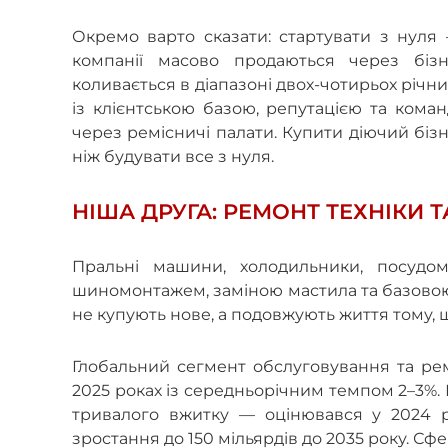
Окремо варто сказати: стартувати з нуля
компанії масово продаються через бізне
коливається в діапазоні двох-чотирьох річн
із клієнтською базою, репутацією та коман
через ремісничі палати. Купити діючий бізне
ніж будувати все з нуля.
НІША ДРУГА: РЕМОНТ ТЕХНІКИ Т
Пральні машини, холодильники, посудом
шиномонтажем, заміною мастила та базовою д
не купують нове, а подовжують життя тому, 
Глобальний сегмент обслуговування та рем
2025 роках із середньорічним темпом 2–3%. 
тривалого вжитку — оцінювався у 2024 р
зростання до 150 мільярдів до 2035 року. Сфе