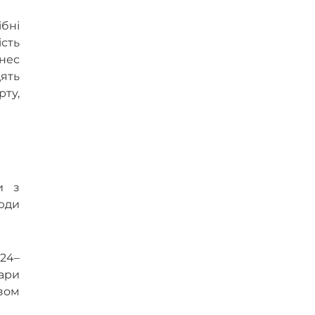
бні
сть
знес
дять
рту,
и з
люди
024–
вари
зом