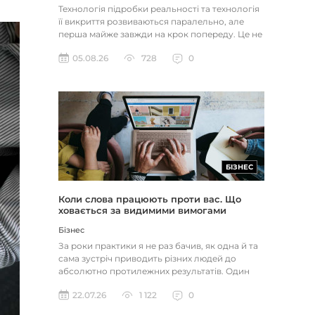
Технологія підробки реальності та технологія
її викриття розвиваються паралельно, але
перша майже завжди на крок попереду. Це не
метафора, а те, як вл...
05.08.26
728
0
БІЗНЕС
Коли слова працюють проти вас. Що
ховається за видимими вимогами
Бізнес
За роки практики я не раз бачив, як одна й та
сама зустріч приводить різних людей до
абсолютно протилежних результатів. Один
іде, переконаний, що пере...
22.07.26
1 122
0