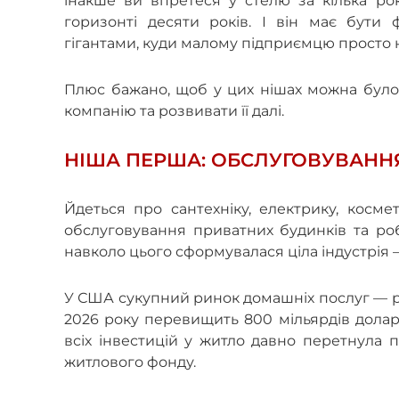
інакше ви впретеся у стелю за кілька ро
горизонті десяти років. І він має бути
гігантами, куди малому підприємцю просто 
Плюс бажано, щоб у цих нішах можна було 
компанію та розвивати її далі.
НІША ПЕРША: ОБСЛУГОВУВАНН
Йдеться про сантехніку, електрику, косме
обслуговування приватних будинків та ро
навколо цього сформувалася ціла індустрія —
У США сукупний ринок домашніх послуг — ре
2026 року перевищить 800 мільярдів доларів
всіх інвестицій у житло давно перетнула 
житлового фонду.