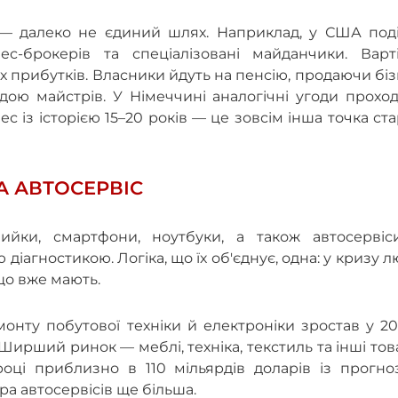
 — далеко не єдиний шлях. Наприклад, у США поді
с-брокерів та спеціалізовані майданчики. Варті
их прибутків. Власники йдуть на пенсію, продаючи бі
дою майстрів. У Німеччині аналогічні угоди прохо
с із історією 15–20 років — це зовсім інша точка ста
А АВТОСЕРВІС
ийки, смартфони, ноутбуки, а також автосервіс
іагностикою. Логіка, що їх об'єднує, одна: у кризу 
що вже мають.
онту побутової техніки й електроніки зростав у 2
Ширший ринок — меблі, техніка, текстиль та інші то
оці приблизно в 110 мільярдів доларів із прогно
ра автосервісів ще більша.