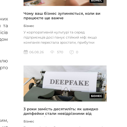
БІЗНЕС
Чому ваш бізнес зупиняється, коли ви
працюєте ще важче
них
я та
Бізнес
ісів
У корпоративній культурі та серед
підприємців досі панує стійкий міф: якщо
одом
компанія перестала зростати, прибутки
застопорилися або виникли проблеми з...
06.08.26
570
0
івлю
арто
БІЗНЕС
3 роки замість десятиліть: як швидко
дипфейки стали невідрізними від
реальності
ким,
Бізнес