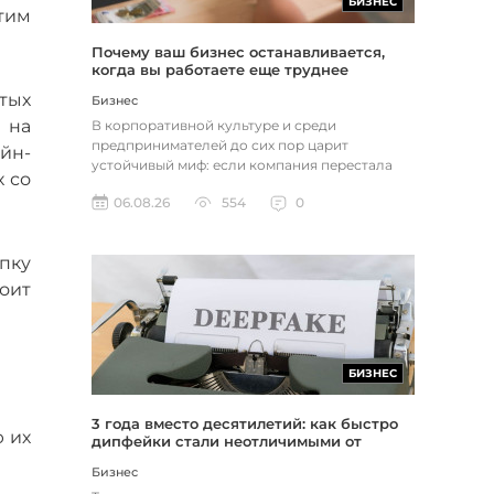
БИЗНЕС
тим
Почему ваш бизнес останавливается,
когда вы работаете еще труднее
тых
Бизнес
 на
В корпоративной культуре и среди
предпринимателей до сих пор царит
йн-
устойчивый миф: если компания перестала
х со
расти, доходы застопорились или возникли
06.08.26
554
0
пр...
пку
тоит
БИЗНЕС
3 года вместо десятилетий: как быстро
 их
дипфейки стали неотличимыми от
реальности
Бизнес