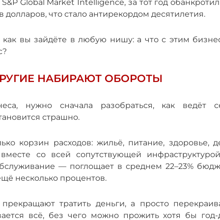
&P Global Market Intelligence, за тот год обанкроти
 долларов, что стало антирекордом десятилетия.
, как вы зайдёте в любую нишу: а что с этим бизн
с?
ДРУГИЕ НАБИРАЮТ ОБОРОТЫ
еса, нужно сначала разобраться, как ведёт с
тановится страшно.
ко корзин расходов: жильё, питание, здоровье, де
ё вместе со всей сопутствующей инфраструктуро
 обслуживание — поглощает в среднем 22–23% бюдж
ещё несколько процентов.
е прекращают тратить деньги, а просто перекраив
ается всё, без чего можно прожить хотя бы год-д