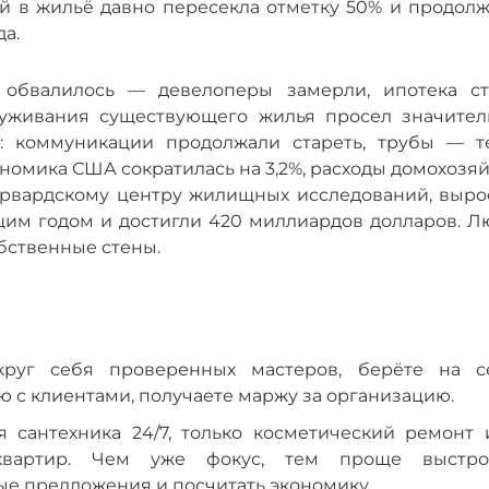
й в жильё давно пересекла отметку 50% и продолж
а.
 обвалилось — девелоперы замерли, ипотека ст
луживания существующего жилья просел значител
: коммуникации продолжали стареть, трубы — те
кономика США сократилась на 3,2%, расходы домохозя
Гарвардскому центру жилищных исследований, выро
им годом и достигли 420 миллиардов долларов. Л
обственные стены.
округ себя проверенных мастеров, берёте на с
ю с клиентами, получаете маржу за организацию.
я сантехника 24/7, только косметический ремонт 
 квартир. Чем уже фокус, тем проще выстро
е предложения и посчитать экономику.