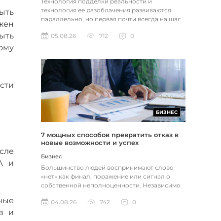
Технология подделки реальности и
технология ее разоблачения развиваются
ыть
параллельно, но первая почти всегда на шаг
жен
впереди. Это не метафора, а то, как...
ыть
05.08.26
712
0
ому
сти
БИЗНЕС
7 мощных способов превратить отказ в
новые возможности и успех
сле
Бизнес
А и
Большинство людей воспринимают слово
«нет» как финал, поражение или сигнал о
собственной неполноценности. Независимо
от того, о чем идет речь — отклон...
ные
04.08.26
742
0
в и