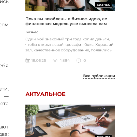
лись
БИЗНЕС
Пока вы влюблены в бизнес-идею, ее
финансовая модель уже вынесла вам
есом
приговор
Бизнес
Один мой знакомый три года копил деньги,
чтобы открыть свой кроссфит-бокс. Хороший
зал, качественное оборудование, появились
первые клиенты. Через вос...
18.06.26
1 884
0
ебя
Все публикации
ти,
АКТУАЛЬНОЕ
й —
ета
ают
ва: