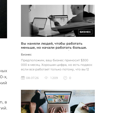
БИЗНЕС
Вы наняли людей, чтобы работать
меньше, но начали работать больше.
Почему это происходит с большинством
Бизнес
предпринимателей
Предположим, ваш бизнес приносит $300
000 в месяц. Хорошая цифра, но есть подвох:
если все работает только потому, что вы 12
ных
часов в день сидите в кре...
-х,
08.07.26
1 209
0
кий
n, в
ий.