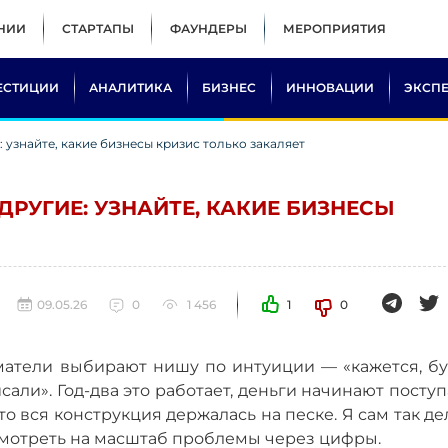
НИИ
СТАРТАПЫ
ФАУНДЕРЫ
МЕРОПРИЯТИЯ
ЕСТИЦИИ
АНАЛИТИКА
БИЗНЕС
ИННОВАЦИИ
ЭКСП
: узнайте, какие бизнесы кризис только закаляет
ДРУГИЕ: УЗНАЙТЕ, КАКИЕ БИЗНЕСЫ
09.05.26
0
1 456
1
0
матели выбирают нишу по интуиции — «кажется, бу
сали». Год-два это работает, деньги начинают поступ
о вся конструкция держалась на песке. Я сам так де
смотреть на масштаб проблемы через цифры.