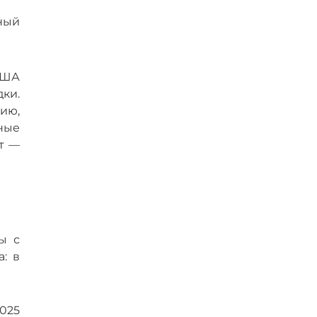
ный
США
ки.
ию,
ные
т —
ы с
: в
025