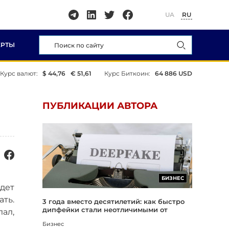
UA
RU
ЕРТЫ
Курс валют:
$ 44,76
€ 51,61
Курс Биткоин:
64 886 USD
ПУБЛИКАЦИИ АВТОРА
БИЗНЕС
дет
ать.
3 года вместо десятилетий: как быстро
дипфейки стали неотличимыми от
лал,
реальности
Бизнес