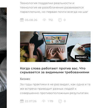
Технология подделки реальности и
технология ее разоблачения развиваются
параллельно, но первая почти всегда на шаг
впереди. Это не метафора, а то, как...
05.08.26
712
0
БИЗНЕС
Когда слова работают против вас. Что
скрывается за видимыми требованиями
Бизнес
За годы практики я не раз видел, как одна и та
же встреча приводит разных людей к
совершенно противоположным результатам.
Один уходит, убежденный, что...
22.07.26
1 119
0