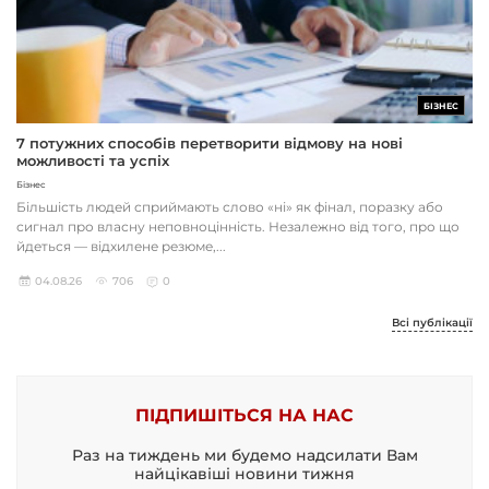
БІЗНЕС
7 потужних способів перетворити відмову на нові
можливості та успіх
Бізнес
Більшість людей сприймають слово «ні» як фінал, поразку або
сигнал про власну неповноцінність. Незалежно від того, про що
йдеться — відхилене резюме,...
04.08.26
706
0
Всі публікації
ПІДПИШІТЬСЯ НА НАС
Раз на тиждень ми будемо надсилати Вам
найцікавіші новини тижня