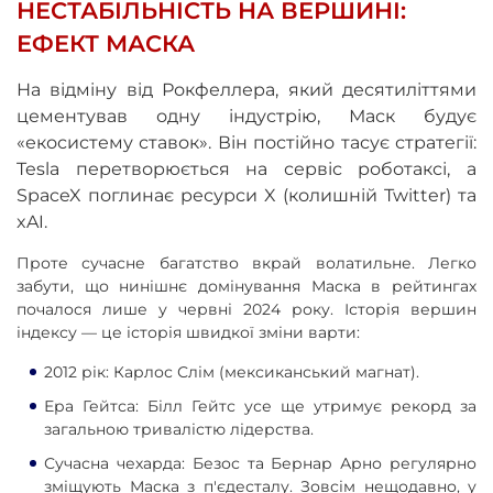
НЕСТАБІЛЬНІСТЬ НА ВЕРШИНІ:
ЕФЕКТ МАСКА
На відміну від Рокфеллера, який десятиліттями
цементував одну індустрію, Маск будує
«екосистему ставок». Він постійно тасує стратегії:
Tesla перетворюється на сервіс роботаксі, а
SpaceX поглинає ресурси X (колишній Twitter) та
xAI.
Проте сучасне багатство вкрай волатильне. Легко
забути, що нинішнє домінування Маска в рейтингах
почалося лише у червні 2024 року. Історія вершин
індексу — це історія швидкої зміни варти:
2012 рік: Карлос Слім (мексиканський магнат).
Ера Гейтса: Білл Гейтс усе ще утримує рекорд за
загальною тривалістю лідерства.
Сучасна чехарда: Безос та Бернар Арно регулярно
зміщують Маска з п'єдесталу. Зовсім нещодавно, у