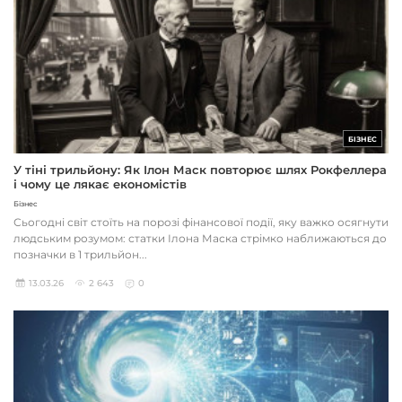
БІЗНЕС
У тіні трильйону: Як Ілон Маск повторює шлях Рокфеллера
і чому це лякає економістів
Бізнес
Сьогодні світ стоїть на порозі фінансової події, яку важко осягнути
людським розумом: статки Ілона Маска стрімко наближаються до
позначки в 1 трильйон...
13.03.26
2 643
0