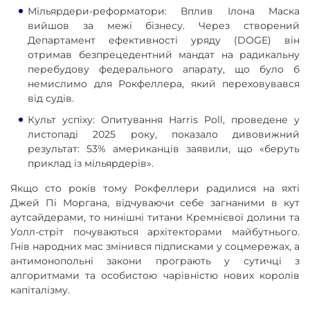
Мільярдери-реформатори: Вплив Ілона Маска
вийшов за межі бізнесу. Через створений
Департамент ефективності уряду (DOGE) він
отримав безпрецедентний мандат на радикальну
перебудову федерального апарату, що було б
немислимо для Рокфеллера, який переховувався
від судів.
Культ успіху: Опитування Harris Poll, проведене у
листопаді 2025 року, показало дивовижний
результат: 53% американців заявили, що «беруть
приклад із мільярдерів».
Якщо сто років тому Рокфеллери радилися на яхті
Джей Пі Моргана, відчуваючи себе загнаними в кут
аутсайдерами, то нинішні титани Кремнієвої долини та
Уолл-стріт почуваються архітекторами майбутнього.
Гнів народних мас змінився підписками у соцмережах, а
антимонопольні закони програють у сутичці з
алгоритмами та особистою чарівністю нових королів
капіталізму.