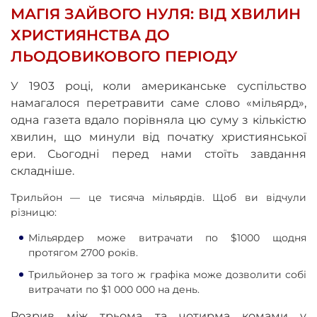
МАГІЯ ЗАЙВОГО НУЛЯ: ВІД ХВИЛИН
ХРИСТИЯНСТВА ДО
ЛЬОДОВИКОВОГО ПЕРІОДУ
У 1903 році, коли американське суспільство
намагалося перетравити саме слово «мільярд»,
одна газета вдало порівняла цю суму з кількістю
хвилин, що минули від початку християнської
ери. Сьогодні перед нами стоїть завдання
складніше.
Трильйон — це тисяча мільярдів. Щоб ви відчули
різницю:
Мільярдер може витрачати по $1000 щодня
протягом 2700 років.
Трильйонер за того ж графіка може дозволити собі
витрачати по $1 000 000 на день.
Розрив між трьома та чотирма комами у