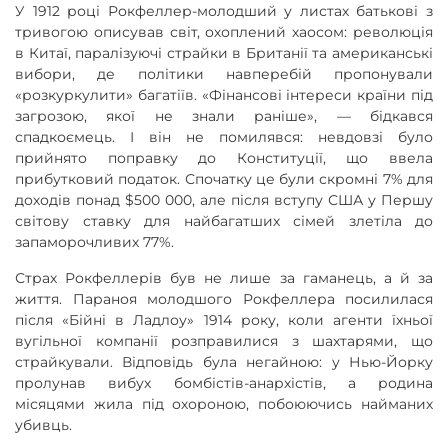
У 1912 році Рокфеллер-молодший у листах батькові з
тривогою описував світ, охоплений хаосом: революція
в Китаї, паралізуючі страйки в Британії та американські
вибори, де політики навперебій пропонували
«розкуркулити» багатіїв. «Фінансові інтереси країни під
загрозою, якої не знали раніше», — бідкався
спадкоємець. І він не помилявся: невдовзі було
прийнято поправку до Конституції, що ввела
прибутковий податок. Спочатку це були скромні 7% для
доходів понад $500 000, але після вступу США у Першу
світову ставку для найбагатших сімей злетіла до
запаморочливих 77%.
Страх Рокфеллерів був не лише за гаманець, а й за
життя. Параноя молодшого Рокфеллера посилилася
після «Бійні в Ладлоу» 1914 року, коли агенти їхньої
вугільної компанії розправилися з шахтарями, що
страйкували. Відповідь була негайною: у Нью-Йорку
пролунав вибух бомбістів-анархістів, а родина
місяцями жила під охороною, побоюючись найманих
убивць.