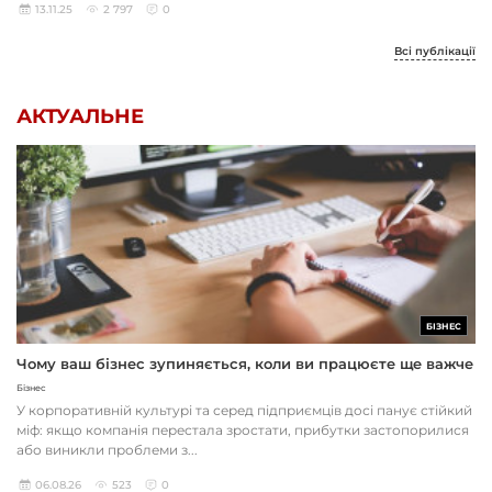
13.11.25
2 797
0
Всі публікації
АКТУАЛЬНЕ
БІЗНЕС
Чому ваш бізнес зупиняється, коли ви працюєте ще важче
Бізнес
У корпоративній культурі та серед підприємців досі панує стійкий
міф: якщо компанія перестала зростати, прибутки застопорилися
або виникли проблеми з...
06.08.26
523
0