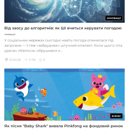
ІННОВАЦІЇ
Від хаосу до алгоритмів: як ШІ вчиться керувати погодою
Інновації
У соціальних мережах сьогодні навіть погода опинилася під
загрозою — її теж «забруднює» штучний інтелект. Коли цього літа
ураган «Мелісса» обрушився н...
10.02.26
2 116
0
БІЗНЕС
Як пісня "Baby Shark" вивела Pinkfong на фондовий ринок