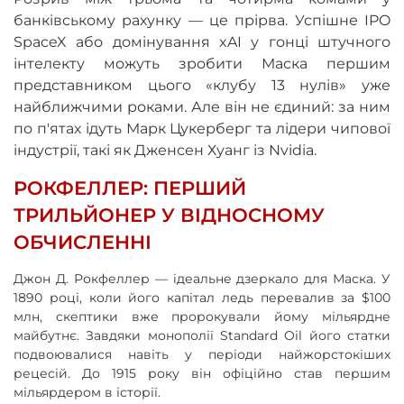
банківському рахунку — це прірва. Успішне IPO
SpaceX або домінування xAI у гонці штучного
інтелекту можуть зробити Маска першим
представником цього «клубу 13 нулів» уже
найближчими роками. Але він не єдиний: за ним
по п'ятах ідуть Марк Цукерберг та лідери чипової
індустрії, такі як Дженсен Хуанг із Nvidia.
РОКФЕЛЛЕР: ПЕРШИЙ
ТРИЛЬЙОНЕР У ВІДНОСНОМУ
ОБЧИСЛЕННІ
Джон Д. Рокфеллер — ідеальне дзеркало для Маска. У
1890 році, коли його капітал ледь перевалив за $100
млн, скептики вже пророкували йому мільярдне
майбутнє. Завдяки монополії Standard Oil його статки
подвоювалися навіть у періоди найжорстокіших
рецесій. До 1915 року він офіційно став першим
мільярдером в історії.