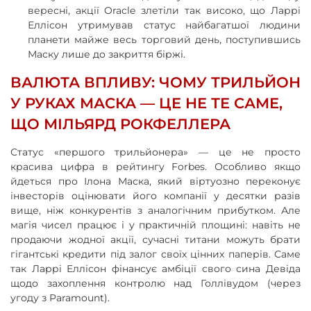
вересні, акції Oracle злетіли так високо, що Ларрі
Еллісон утримував статус найбагатшої людини
планети майже весь торговий день, поступившись
Маску лише до закриття біржі.
ВАЛЮТА ВПЛИВУ: ЧОМУ ТРИЛЬЙОН
У РУКАХ МАСКА — ЦЕ НЕ ТЕ САМЕ,
ЩО МІЛЬЯРД РОКФЕЛЛЕРА
Статус «першого трильйонера» — це не просто
красива цифра в рейтингу Forbes. Особливо якщо
йдеться про Ілона Маска, який віртуозно переконує
інвесторів оцінювати його компанії у десятки разів
вище, ніж конкурентів з аналогічним прибутком. Але
магія чисел працює і у практичній площині: навіть не
продаючи жодної акції, сучасні титани можуть брати
гігантські кредити під залог своїх цінних паперів. Саме
так Ларрі Еллісон фінансує амбіції свого сина Девіда
щодо захоплення контролю над Голлівудом (через
угоду з Paramount).