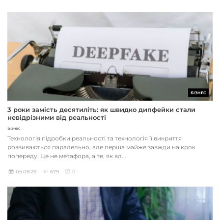
БІЗНЕС
3 роки замість десятиліть: як швидко дипфейки стали
невідрізними від реальності
Бізнес
Технологія підробки реальності та технологія її викриття
розвиваються паралельно, але перша майже завжди на крок
попереду. Це не метафора, а те, як вл...
05.08.26
679
0