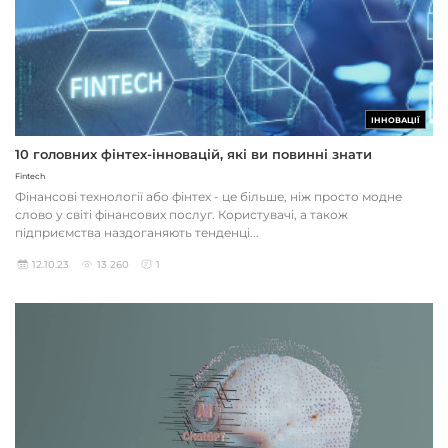
ІННОВАЦІЇ
10 головних фінтех-інновацій, які ви повинні знати
Fintech
Фінансові технології або фінтех - це більше, ніж просто модне
слово у світі фінансових послуг. Користувачі, а також
підприємства наздоганяють тенденці...
12.10.23
13 260
1