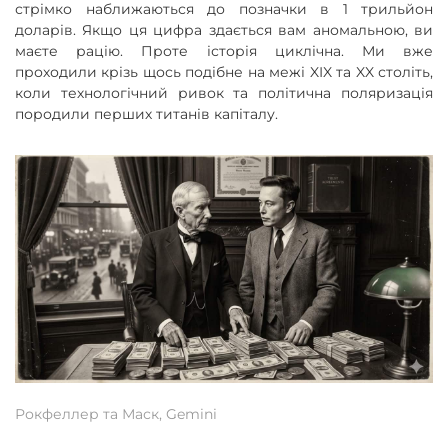
стрімко наближаються до позначки в 1 трильйон
доларів. Якщо ця цифра здається вам аномальною, ви
маєте рацію. Проте історія циклічна. Ми вже
проходили крізь щось подібне на межі XIX та XX століть,
коли технологічний ривок та політична поляризація
породили перших титанів капіталу.
Рокфеллер та Маск, Gemini