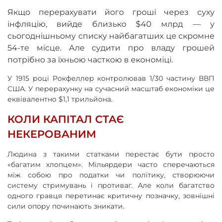
Якщо перерахувати його гроші через суху
інфляцію, вийде близько $40 млрд — у
сьогоднішньому списку найбагатших це скромне
54-те місце. Але судити про владу грошей
потрібно за їхньою часткою в економіці.
У 1915 році Рокфеллер контролював 1/30 частину ВВП
США. У перерахунку на сучасний масштаб економіки це
еквівалентно $1,1 трильйона.
КОЛИ КАПІТАЛ СТАЄ
НЕКЕРОВАНИМ
Людина з такими статками перестає бути просто
«багатим хлопцем». Мільярдери часто сперечаються
між собою про податки чи політику, створюючи
систему стримувань і противаг. Але коли багатство
одного гравця перетинає критичну позначку, зовнішні
сили опору починають зникати.