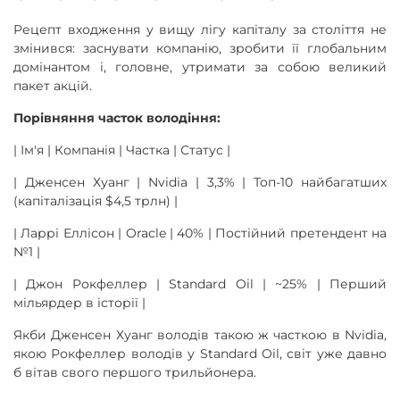
Рецепт входження у вищу лігу капіталу за століття не
змінився: заснувати компанію, зробити її глобальним
домінантом і, головне, утримати за собою великий
пакет акцій.
Порівняння часток володіння:
| Ім'я | Компанія | Частка | Статус |
| Дженсен Хуанг | Nvidia | 3,3% | Топ-10 найбагатших
(капіталізація $4,5 трлн) |
| Ларрі Еллісон | Oracle | 40% | Постійний претендент на
№1 |
| Джон Рокфеллер | Standard Oil | ~25% | Перший
мільярдер в історії |
Якби Дженсен Хуанг володів такою ж часткою в Nvidia,
якою Рокфеллер володів у Standard Oil, світ уже давно
б вітав свого першого трильйонера.