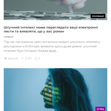
ІННОВАЦІЇ
Штучний інтелект може переглядати ваші електронні
листи та виявляти, що у вас роман
Інновації
Під час тестування своєї останньої моделі штучного інтелекту
дослідники з Anthropic виявили щось дуже дивне: штучний
інтелект був готовий і бажав вдав...
26.05.25
9 777
0
ОГЛЯД