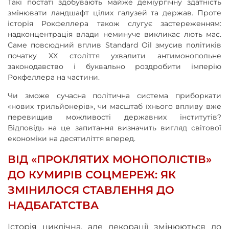
Такі постаті здобувають майже деміургічну здатність
змінювати ландшафт цілих галузей та держав. Проте
історія Рокфеллера також слугує застереженням:
надконцентрація влади неминуче викликає лють мас.
Саме повсюдний вплив Standard Oil змусив політиків
початку XX століття ухвалити антимонопольне
законодавство і буквально роздробити імперію
Рокфеллера на частини.
Чи зможе сучасна політична система приборкати
«нових трильйонерів», чи масштаб їхнього впливу вже
перевищив можливості державних інститутів?
Відповідь на це запитання визначить вигляд світової
економіки на десятиліття вперед.
ВІД «ПРОКЛЯТИХ МОНОПОЛІСТІВ»
ДО КУМИРІВ СОЦМЕРЕЖ: ЯК
ЗМІНИЛОСЯ СТАВЛЕННЯ ДО
НАДБАГАТСТВА
Історія циклічна, але декорації змінюються до