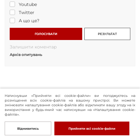
Youtube
Twitter
А що це?
ГОЛОСУВАТИ
РЕЗУЛЬТАТ
Залишити коментар
Архів опитувань
Натиснувши «Прийняти всі cookie-файли» ви погоджуєтесь на
розміщення всіх cookie-файлів на вашому пристрої. Ви можете
змінювати налаштування cookie-файлів або відкликати вашу згоду на їх
використання у будь-який час натиснувши на «Налаштування cookie-
файлів».
При використанні матеріалів сайту обов'язковою умовою є гіперпосилання в
Відмивитись
Прийняти всі cookie-файли
межах першого абзацу на сторінку розташування вихідної статті із
зазначенням бренду видання Founder