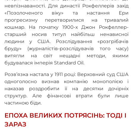
невпізнаваності. Для династії Рокфеллерів захід
«Позолоченого віку» та настання Ери
прогресизму перетворилися на тривалий
кошмар. На початку 1900-х Джон Рокфеллер-
старший носив титул найбільш ненависної
людини у США. Розслідування «розгрібачів
бруду» (журналістів-розслідувачів того часу)
витягли на світ нещадні методи, якими
будувалася імперія Standard Oil.
Розв’язка настала у 1911 році: Верховний суд США
одноголосно визнав компанію монополією і
наказав роздробити її на десятки дочірніх
структур. Але фінансові втрати були лише
частиною біди.
ЕПОХА ВЕЛИКИХ ПОТРЯСІНЬ: ТОДІ І
ЗАРАЗ