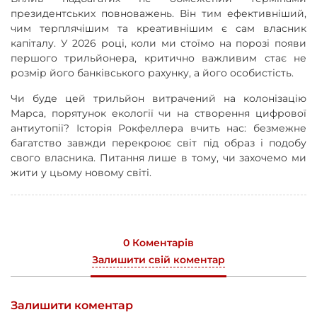
президентських повноважень. Він тим ефективніший,
чим терплячішим та креативнішим є сам власник
капіталу. У 2026 році, коли ми стоїмо на порозі появи
першого трильйонера, критично важливим стає не
розмір його банківського рахунку, а його особистість.
Чи буде цей трильйон витрачений на колонізацію
Марса, порятунок екології чи на створення цифрової
антиутопії? Історія Рокфеллера вчить нас: безмежне
багатство завжди перекроює світ під образ і подобу
свого власника. Питання лише в тому, чи захочемо ми
жити у цьому новому світі.
0 Коментарів
Залишити свій коментар
Залишити коментар