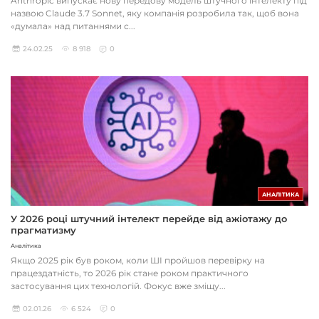
Anthropic випускає нову передову модель штучного інтелекту під
назвою Claude 3.7 Sonnet, яку компанія розробила так, щоб вона
«думала» над питаннями с...
24.02.25
8 918
0
АНАЛІТИКА
У 2026 році штучний інтелект перейде від ажіотажу до
прагматизму
Аналітика
Якщо 2025 рік був роком, коли ШІ пройшов перевірку на
працездатність, то 2026 рік стане роком практичного
застосування цих технологій. Фокус вже зміщу...
02.01.26
6 524
0