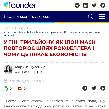
$ 44,76
€ 51,61
₿
64 934 USD
Головна
Бізнес
У тіні трильйону: Як Ілон Маск повторює шлях Рокфеллера і чому це лякає
економістів
У ТІНІ ТРИЛЬЙОНУ: ЯК ІЛОН МАСК
ПОВТОРЮЄ ШЛЯХ РОКФЕЛЛЕРА І
ЧОМУ ЦЕ ЛЯКАЄ ЕКОНОМІСТІВ
Марина Нусенкіс
2 628
9
13.03.26
0
2 643
0
0
Сьогодні світ стоїть на порозі фінансової події, яку
важко осягнути людським розумом: статки Ілона Маска