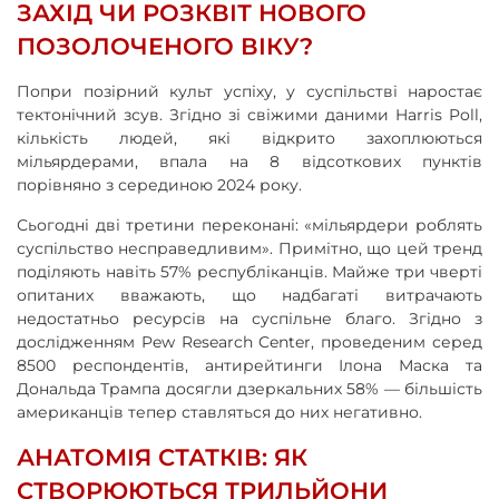
ЗАХІД ЧИ РОЗКВІТ НОВОГО
ПОЗОЛОЧЕНОГО ВІКУ?
Попри позірний культ успіху, у суспільстві наростає
тектонічний зсув. Згідно зі свіжими даними Harris Poll,
кількість людей, які відкрито захоплюються
мільярдерами, впала на 8 відсоткових пунктів
порівняно з серединою 2024 року.
Сьогодні дві третини переконані: «мільярдери роблять
суспільство несправедливим». Примітно, що цей тренд
поділяють навіть 57% республіканців. Майже три чверті
опитаних вважають, що надбагаті витрачають
недостатньо ресурсів на суспільне благо. Згідно з
дослідженням Pew Research Center, проведеним серед
8500 респондентів, антирейтинги Ілона Маска та
Дональда Трампа досягли дзеркальних 58% — більшість
американців тепер ставляться до них негативно.
АНАТОМІЯ СТАТКІВ: ЯК
СТВОРЮЮТЬСЯ ТРИЛЬЙОНИ