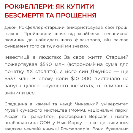
РОКФЕЛЛЕРИ: ЯК КУПИТИ
БЕЗСМЕРТЯ ТА ПРОЩЕННЯ
Джон Рокфеллер-старший використовував свої гроші
інакше. Пройшовши шлях від «найбільш ненависної
людини» до найвидатнішого філантропа, він заклав
фундамент того світу, який ми знаємо.
Інвестиції в людство: За своє життя Старший
пожертвував $540 млн (астрономічна сума для
початку XX століття), а його син Джуніор — ще
$537 млн. В епоху, коли $10 000 вистачало на
запуск цілого наукового інституту, ці вливання
змінили все.
Спадщина в камені та науці: Чиказький університет,
Музей сучасного мистецтва (MoMA), національні парки
Акадія та Гранд-Тітон, реставрація Версаля і навіть
штаб-квартира ООН у Нью-Йорку — все це з'явилося
завдяки чековій книжці Рокфеллерів. Вони буквально