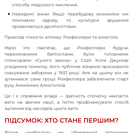
способу людського мислення.
Невидимі зміни: Якщо перебудову економіки ми
помічаємо одразу, то культурні зрушення
проявляються десятиліттями.
Приклад «тихого» впливу: Рокфеллери та алкоголь
Мало хто пам'ятає, що Рокфеллери, будучи
переконаними баптистами, були головними
спонсорами «Сухого закону» у США. Коли Джуніор
усвідомив помилку, його публічне зізнання прискорило
скасування заборони у 1933 році. Але на цьому він не
зупинився: саме гроші Рокфеллера забезпечили старт
руху Анонімних Алкоголіків.
Це і є справжня влада — здатність спочатку накласти
вето на звички нації, а потім профінансувати спосіб
зцілення від наслідків цього вето.
ПІДСУМОК: ХТО СТАНЕ ПЕРШИМ?
Вплив надбагатих не обмежений термінами