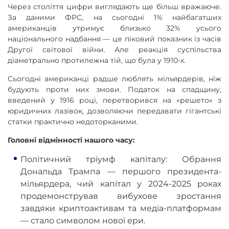
Через століття цифри виглядають ще більш вражаюче.
За даними ФРС, на сьогодні 1% найбагатших
американців утримує близько 32% усього
національного надбання — це піковий показник із часів
Другої світової війни. Але реакція суспільства
діаметрально протилежна тій, що була у 1910-х.
Сьогодні американці радше люблять мільярдерів, ніж
будують проти них змови. Податок на спадщину,
введений у 1916 році, перетворився на «решето» з
юридичних лазівок, дозволяючи передавати гігантські
статки практично недоторканими.
Головні відмінності нашого часу:
Політичний тріумф капіталу: Обрання
Дональда Трампа — першого президента-
мільярдера, чий капітал у 2024-2025 роках
продемонстрував вибухове зростання
завдяки криптоактивам та медіа-платформам
— стало символом нової ери.