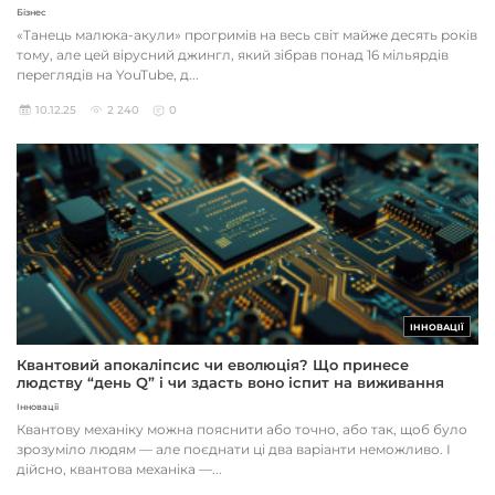
Бізнес
«Танець малюка-акули» прогримів на весь світ майже десять років
тому, але цей вірусний джингл, який зібрав понад 16 мільярдів
переглядів на YouTube, д...
10.12.25
2 240
0
ІННОВАЦІЇ
Квантовий апокаліпсис чи еволюція? Що принесе
людству “день Q” і чи здасть воно іспит на виживання
Інновації
Квантову механіку можна пояснити або точно, або так, щоб було
зрозуміло людям — але поєднати ці два варіанти неможливо. І
дійсно, квантова механіка —...