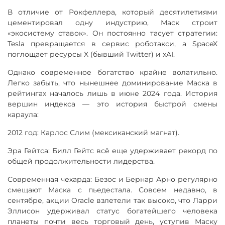
В отличие от Рокфеллера, который десятилетиями
цементировал одну индустрию, Маск строит
«экосистему ставок». Он постоянно тасует стратегии:
Tesla превращается в сервис роботакси, а SpaceX
поглощает ресурсы X (бывший Twitter) и xAI.
Однако современное богатство крайне волатильно.
Легко забыть, что нынешнее доминирование Маска в
рейтингах началось лишь в июне 2024 года. История
вершин индекса — это история быстрой смены
караула:
2012 год: Карлос Слим (мексиканский магнат).
Эра Гейтса: Билл Гейтс всё еще удерживает рекорд по
общей продолжительности лидерства.
Современная чехарда: Безос и Бернар Арно регулярно
смещают Маска с пьедестала. Совсем недавно, в
сентябре, акции Oracle взлетели так высоко, что Ларри
Эллисон удерживал статус богатейшего человека
планеты почти весь торговый день, уступив Маску