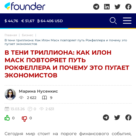
$ 44,76
€ 51,67
₿
64 406 USD
Главная
Бизнес
В тени триллиона: Как Илон Маск повторяет путь Рокфеллера и почему это
пугает экономистов
В ТЕНИ ТРИЛЛИОНА: КАК ИЛОН
МАСК ПОВТОРЯЕТ ПУТЬ
РОКФЕЛЛЕРА И ПОЧЕМУ ЭТО ПУГАЕТ
ЭКОНОМИСТОВ
Марина Нусенкис
2 622
9
13.03.26
0
2 631
0
0
Сегодня мир стоит на пороге финансового события,