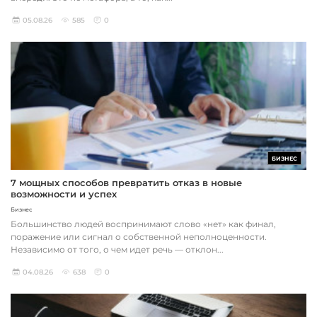
05.08.26
585
0
БИЗНЕС
7 мощных способов превратить отказ в новые
возможности и успех
Бизнес
Большинство людей воспринимают слово «нет» как финал,
поражение или сигнал о собственной неполноценности.
Независимо от того, о чем идет речь — отклон...
04.08.26
638
0