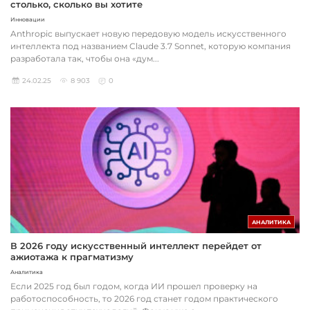
столько, сколько вы хотите
Инновации
Anthropic выпускает новую передовую модель искусственного
интеллекта под названием Claude 3.7 Sonnet, которую компания
разработала так, чтобы она «дум...
24.02.25
8 903
0
АНАЛИТИКА
В 2026 году искусственный интеллект перейдет от
ажиотажа к прагматизму
Аналитика
Если 2025 год был годом, когда ИИ прошел проверку на
работоспособность, то 2026 год станет годом практического