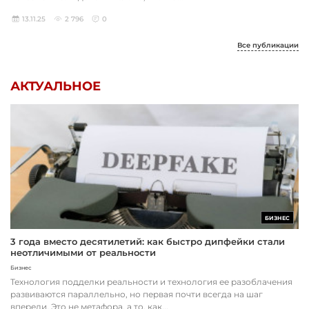
13.11.25
2 796
0
Все публикации
АКТУАЛЬНОЕ
БИЗНЕС
3 года вместо десятилетий: как быстро дипфейки стали
неотличимыми от реальности
Бизнес
Технология подделки реальности и технология ее разоблачения
развиваются параллельно, но первая почти всегда на шаг
впереди. Это не метафора, а то, как...