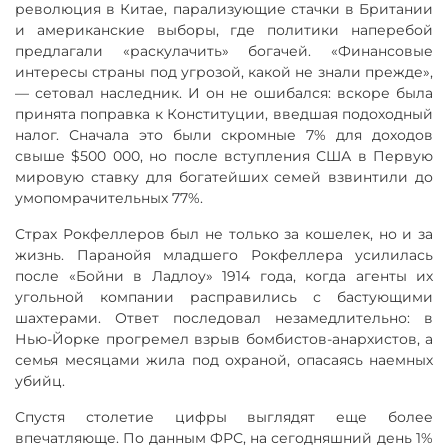
революция в Китае, парализующие стачки в Британии
и американские выборы, где политики наперебой
предлагали «раскулачить» богачей. «Финансовые
интересы страны под угрозой, какой не знали прежде»,
— сетовал наследник. И он не ошибался: вскоре была
принята поправка к Конституции, введшая подоходный
налог. Сначала это были скромные 7% для доходов
свыше $500 000, но после вступления США в Первую
мировую ставку для богатейших семей взвинтили до
умопомрачительных 77%.
Страх Рокфеллеров был не только за кошелек, но и за
жизнь. Паранойя младшего Рокфеллера усилилась
после «Бойни в Ладлоу» 1914 года, когда агенты их
угольной компании расправились с бастующими
шахтерами. Ответ последовал незамедлительно: в
Нью-Йорке прогремел взрыв бомбистов-анархистов, а
семья месяцами жила под охраной, опасаясь наемных
убийц.
Спустя столетие цифры выглядят еще более
впечатляюще. По данным ФРС, на сегодняшний день 1%