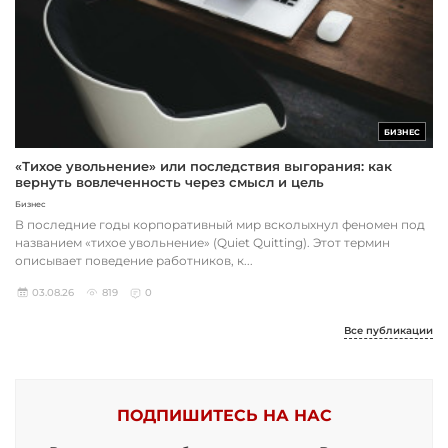
БИЗНЕС
«Тихое увольнение» или последствия выгорания: как
вернуть вовлеченность через смысл и цель
Бизнес
В последние годы корпоративный мир всколыхнул феномен под
названием «тихое увольнение» (Quiet Quitting). Этот термин
описывает поведение работников, к...
03.08.26
819
0
Все публикации
ПОДПИШИТЕСЬ НА НАС