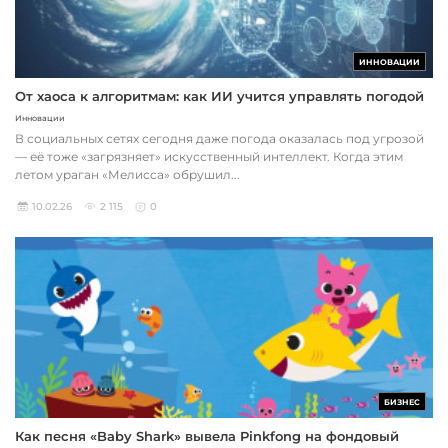
ИННОВАЦИИ
От хаоса к алгоритмам: как ИИ учится управлять погодой
Инновации
В социальных сетях сегодня даже погода оказалась под угрозой
— её тоже «загрязняет» искусственный интеллект. Когда этим
летом ураган «Мелисса» обрушил...
10.02.26
2 115
0
БИЗНЕС
Как песня «Baby Shark» вывела Pinkfong на фондовый