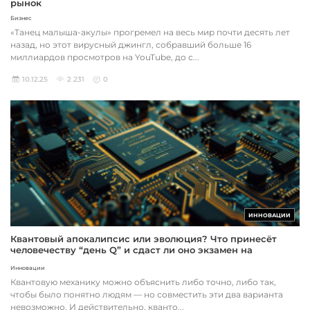
рынок
Бизнес
«Танец малыша-акулы» прогремел на весь мир почти десять лет
назад, но этот вирусный джингл, собравший больше 16
миллиардов просмотров на YouTube, до с...
10.12.25
2 231
0
ИННОВАЦИИ
Квантовый апокалипсис или эволюция? Что принесёт
человечеству “день Q” и сдаст ли оно экзамен на
выживание
Инновации
Квантовую механику можно объяснить либо точно, либо так,
чтобы было понятно людям — но совместить эти два варианта
невозможно. И действительно, кванто...