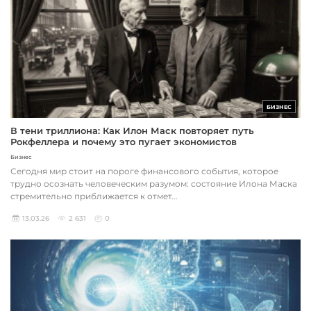
БИЗНЕС
В тени триллиона: Как Илон Маск повторяет путь
Рокфеллера и почему это пугает экономистов
Бизнес
Сегодня мир стоит на пороге финансового события, которое
трудно осознать человеческим разумом: состояние Илона Маска
стремительно приближается к отмет...
13.03.26
2 631
0