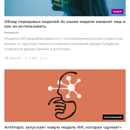
ОБЗОР
Обзор передовых моделей AI: какие модели изменят мир и
как их использовать
Инновации
Модели ИИ разрабатываются с головокружительной скоростью
всеми, от крупных технологических компаний вроде Google до
стартапов вроде OpenAI и Anthropic...
18.02.25
9 289
0
ИННОВАЦИИ
Anthropic запускает новую модель ИИ, которая «думает»