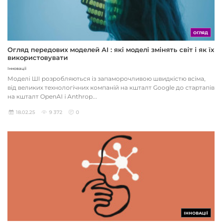
ОГЛЯД
Огляд передових моделей AI : які моделі змінять світ і як їх
використовувати
Інновації
Моделі ШІ розробляються із запаморочливою швидкістю всіма,
від великих технологічних компаній на кшталт Google до стартапів
на кшталт OpenAI і Anthrop...
18.02.25
9 372
0
ІННОВАЦІЇ