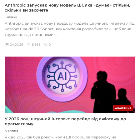
Anthropic запускає нову модель ШІ, яка «думає» стільки,
скільки ви захочете
Інновації
Anthropic випускає нову передову модель штучного інтелекту під
назвою Claude 3.7 Sonnet, яку компанія розробила так, щоб вона
«думала» над питаннями с...
24.02.25
8 958
0
АНАЛІТИКА
У 2026 році штучний інтелект перейде від ажіотажу до
прагматизму
Аналітика
Якщо 2025 рік був роком, коли ШІ пройшов перевірку на