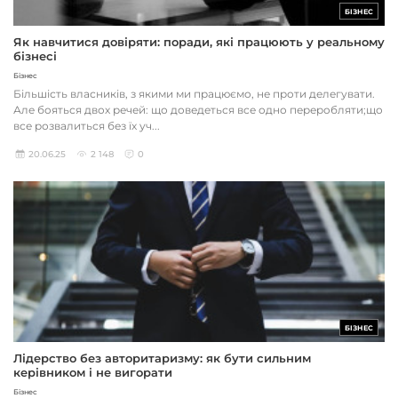
БІЗНЕС
Як навчитися довіряти: поради, які працюють у реальному
бізнесі
Бізнес
Більшість власників, з якими ми працюємо, не проти делегувати.
Але бояться двох речей: що доведеться все одно переробляти;що
все розвалиться без їх уч...
20.06.25
2 148
0
БІЗНЕС
Лідерство без авторитаризму: як бути сильним
керівником і не вигорати
Бізнес