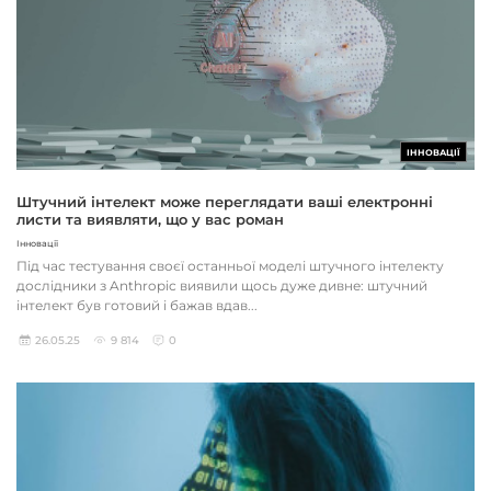
ІННОВАЦІЇ
Штучний інтелект може переглядати ваші електронні
листи та виявляти, що у вас роман
Інновації
Під час тестування своєї останньої моделі штучного інтелекту
дослідники з Anthropic виявили щось дуже дивне: штучний
інтелект був готовий і бажав вдав...
26.05.25
9 814
0