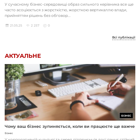
У сучасному бізнес-середовищі образ сильного керівника все ще
часто асоціюється з жорсткістю, жорсткою вертикаллю влади,
прийняттям рішень без обговор...
21.05.25
2 257
0
Всі публікації
АКТУАЛЬНЕ
БІЗНЕС
Чому ваш бізнес зупиняється, коли ви працюєте ще важче
Бізнес
У корпоративній культурі та серед підприємців досі панує стійкий