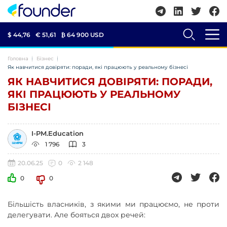
$ 44,76
€ 51,61
₿
64 900 USD
Головна
Бізнес
Як навчитися довіряти: поради, які працюють у реальному бізнесі
ЯК НАВЧИТИСЯ ДОВІРЯТИ: ПОРАДИ,
ЯКІ ПРАЦЮЮТЬ У РЕАЛЬНОМУ
БІЗНЕСІ
I-PM.Education
1 796
3
20.06.25
0
2 148
0
0
Більшість власників, з якими ми працюємо, не проти
делегувати. Але бояться двох речей: