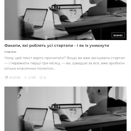
БІЗНЕС
Факапи, які роблять усі стартапи - і як їх уникнути
Стартапи
Чому цей текст варто прочитати? Якщо ви вже заснували стартап
— і пережили перші три місяці, — ви, швидше за все, вже зробили
кілька класичних помилок...
21.07.25
2 157
0