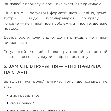
“випадає” з процесу, а потім включається з критикою.
Рішення є — регулярні формати: щотижневі 1:1, демо-
зустрічі, швидкі sync-перевірки прогресу. І
головне — не тільки про проблеми, а і про те, що вже
працює.
Довіра росте, коли видно, що ти цінуєш, а не тільки
виправляєш.
Регулярний чесний і конструктивний зворотний
зв’язок — основа культури довіри та розвитку.
5. ЗАМІСТЬ ВТРУЧАННЯ — ЧІТКІ ПРАВИЛА
НА СТАРТІ
Більшість “контролю” виникає тому, що команда не
знає:
а як правильно?
хто вирішує?
що буде, якщо щось піде не так?