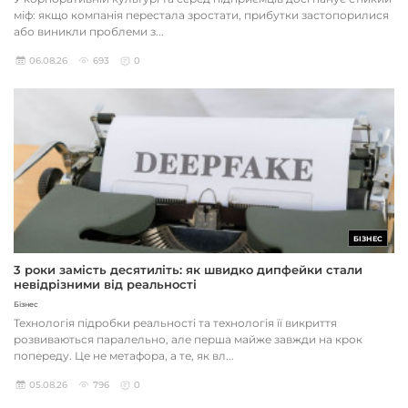
міф: якщо компанія перестала зростати, прибутки застопорилися
або виникли проблеми з...
06.08.26
693
0
БІЗНЕС
3 роки замість десятиліть: як швидко дипфейки стали
невідрізними від реальності
Бізнес
Технологія підробки реальності та технологія її викриття
розвиваються паралельно, але перша майже завжди на крок
попереду. Це не метафора, а те, як вл...
05.08.26
796
0