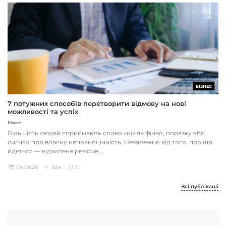
БІЗНЕС
7 потужних способів перетворити відмову на нові
можливості та успіх
Бізнес
Більшість людей сприймають слово «ні» як фінал, поразку або
сигнал про власну неповноцінність. Незалежно від того, про що
йдеться — відхилене резюме,...
04.08.26
834
0
Всі публікації