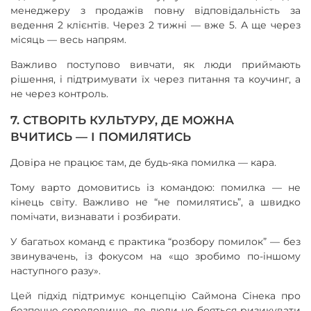
менеджеру з продажів повну відповідальність за
ведення 2 клієнтів. Через 2 тижні — вже 5. А ще через
місяць — весь напрям.
Важливо поступово вивчати, як люди приймають
рішення, і підтримувати їх через питання та коучинг, а
не через контроль.
7. СТВОРІТЬ КУЛЬТУРУ, ДЕ МОЖНА
ВЧИТИСЬ — І ПОМИЛЯТИСЬ
Довіра не працює там, де будь-яка помилка — кара.
Тому варто домовитись із командою: помилка — не
кінець світу. Важливо не “не помилятись”, а швидко
помічати, визнавати і розбирати.
У багатьох команд є практика “розбору помилок” — без
звинувачень, із фокусом на «що зробимо по-іншому
наступного разу».
Цей підхід підтримує концепцію Саймона Сінека про
безпечне середовище, де люди не бояться ризикувати