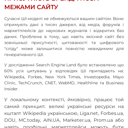
МЕЖАМИ САЙТУ
Сучасні ШІ-моделі не обмежуються вашим сайтом. Вони
отримують дані з тисяч джерел, від медіа, форумів і
маркетплейсів до наукових журналів і відкритих баз
даних. Проблема в тому, що навіть якісний сайт без
зовнішньої присутності, цитованості та цифрового
"сліду" може залишитися повністю невидимим для
генеративного ШІ.
У дослідженні Search Engine Land було встановлено що
60% усіх цитувань у відповідях ШІ припадають на:
Wikipedia, Forbes, New York Times, Investopedia, Mayo
Clinic, TechCrunch, CNET, WebMD, Healthline та Business
Insider.
У локальному контексті, ймовірно, працює той
самий принцип: великі українські ресурси на
кшталт Wikipedia українською, Liga.net, Forbes.ua,
DOU, MC.today, AIN.UA, Marketer.ua, Prom.ua або
навіть профільні маркетплейси можуть бути