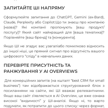
ЗАПИТАЙТЕ ШІ НАПРЯМУ
Сформулюйте запитання до ChatGPT, Gemini (ex-Bard),
Claude, Perplexity або Copilot:Що ти знаєш про компанію
[назва]? Які компаніі пропонують [ваш продукт/
послугу]? Який сайт найкращий для [ваша тематика]?
Порівняйте [ваш бренд] та [конкурента].
Якщо ШІ не згадує вас узагаліабо помилково відносить
до іншої ніші, це прямий сигнал про відсутність вашого
цифрового “сліду” в навчальних даних.
ПЕРЕВІРТЕ ПРИСУТНІСТЬ ТА
РАНЖУВАННЯ У AI OVERVIEWS
Для комерційних запитів (на кшталт “best CRM for small
business”) там відображається структурований блок з
посиланнями на сайти, які ШІ вважає релевантними.
Якщо ваш сайт з’являється в AI Overview, це вже ознака
високої “видимості” у ШІ-аналізі. Якщо ні, то варто
подумати, як потрапити до цього списку: через формат,