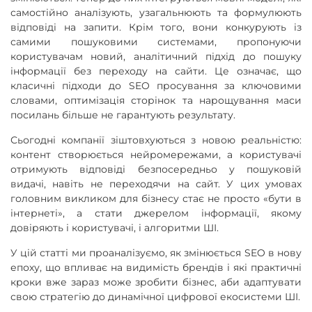
самостійно аналізують, узагальнюють та формулюють
відповіді на запити. Крім того, вони конкурують із
самими пошуковими системами, пропонуючи
користувачам новий, аналітичний підхід до пошуку
інформації без переходу на сайти. Це означає, що
класичні підходи до SEO просування за ключовими
словами, оптимізація сторінок та нарощування маси
посилань більше не гарантують результату.
Сьогодні компанії зіштовхуються з новою реальністю:
контент створюється нейромережами, а користувачі
отримують відповіді безпосередньо у пошуковій
видачі, навіть не переходячи на сайт. У цих умовах
головним викликом для бізнесу стає не просто «бути в
інтернеті», а стати джерелом інформації, якому
довіряють і користувачі, і алгоритми ШІ.
У цій статті ми проаналізуємо, як змінюється SEO в нову
епоху, що впливає на видимість брендів і які практичні
кроки вже зараз може зробити бізнес, аби адаптувати
свою стратегію до динамічної цифрової екосистеми ШІ.