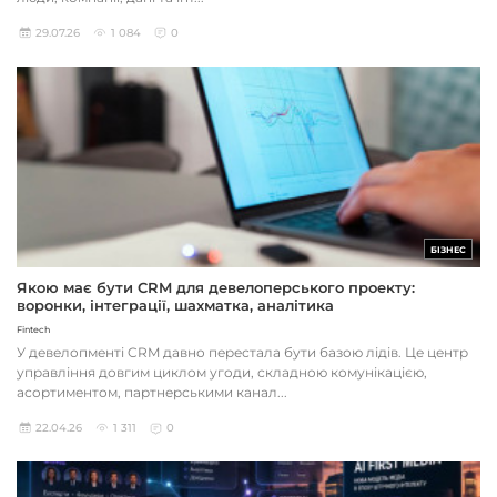
29.07.26
1 084
0
БІЗНЕС
Якою має бути CRM для девелоперського проекту:
воронки, інтеграції, шахматка, аналітика
Fintech
У девелопменті CRM давно перестала бути базою лідів. Це центр
управління довгим циклом угоди, складною комунікацією,
асортиментом, партнерськими канал...
22.04.26
1 311
0