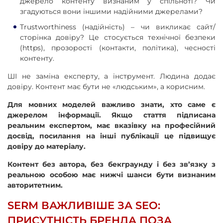
джерело контенту визнаним у спільноті? Чи
згадуються вони іншими надійними джерелами?
Trustworthiness (надійність) – чи викликає сайт/
сторінка довіру? Це стосується технічної безпеки
(https), прозорості (контакти, політика), чесності
контенту.
ШІ не заміна експерту, а інструмент. Людина додає
довіру. Контент має бути не «людським», а корисним.
Для мовних моделей важливо знати, хто саме є
джерелом інформації. Якщо стаття підписана
реальним експертом, має вказівку на професійний
досвід, посилання на інші публікації це підвищує
довіру до матеріалу.
Контент без автора, без бекграунду і без зв’язку з
реальною особою має нижчі шанси бути визнаним
авторитетним.
SERM ВАЖЛИВІШЕ ЗА SEO:
ПРИСУТНІСТЬ БРЕНДА ПОЗА