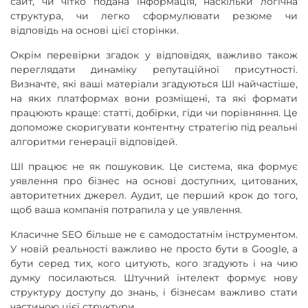
сайт, чи чітко подана інформація, наскільки логічна
структура, чи легко сформулювати резюме чи
відповідь на основі цієї сторінки.
Окрім перевірки згадок у відповідях, важливо також
переглядати динаміку репутаційної присутності.
Визначте, які ваші матеріали згадуються ШІ найчастіше,
на яких платформах вони розміщені, та які формати
працюють краще: статті, добірки, гіди чи порівняння. Це
допоможе скоригувати контентну стратегію під реальні
алгоритми генерації відповідей.
ШІ працює не як пошуковик. Це система, яка формує
уявлення про бізнес на основі доступних, цитованих,
авторитетних джерел. Аудит, це перший крок до того,
щоб ваша компанія потрапила у це уявлення.
Класичне SEO більше не є самодостатнім інструментом.
У новій реальності важливо не просто бути в Google, а
бути серед тих, кого цитують, кого згадують і на чию
думку посилаються. Штучний інтелект формує нову
структуру доступу до знань, і бізнесам важливо стати
частиною цієї структури.