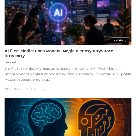
ІННОВАЦІЇ
AI First Media: нова модель медіа в епоху штучного
інтелекту
Інновації
У цій статті я формулюю авторську концепцію AI First Media —
нової моделі медіа в епоху штучного інтелекту. За останні 30 років
медіа пережили кілька...
29.03.26
1 935
0