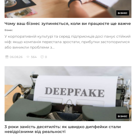
БІЗНЕС
Чому ваш бізнес зупиняється, коли ви працюєте ще важче
Бізнес
У корпоративній культурі та серед підприємців досі панує стійкий
міф: якщо компанія перестала зростати, прибутки застопорилися
або виникли проблеми з...
06.08.26
564
0
БІЗНЕС
3 роки замість десятиліть: як швидко дипфейки стали
невідрізними від реальності