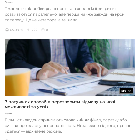
Бізнес
Технологія підробки реальності та технологія її викриття
розвиваються паралельно, але перша майже завжди на крок
попереду. Це не метафора, а те, як вл...
05.08.26
722
0
БІЗНЕС
7 потужних способів перетворити відмову на нові
можливості та успіх
Бізнес
Більшість людей сприймають слово «ні» як фінал, поразку або
сигнал про власну неповноцінність. Незалежно від того, про що
йдеться — відхилене резюме,...