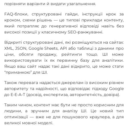
порівняти варіанти й видати узагальнення.
FAQ-блоки, структуровані гайди, інструкції крок за
кроком, схеми рішень — це типові приклади контенту,
який потрапляє до генеративної відповіді навіть без
високої позиції у класичному SEO-ранжуванні.
Відкриті структуровані дані, які розміщуються на сайтах:
XML, JSON, Google Sheets, API або таблиці з даними про
ціни, обсяги продажу, рейтинги тощо. ШІ може
використовувати їх як первинну базу для аналітики.
Якщо ваш сайт надає такі дані відкрито, це може стати
“приманкою” для ШІ.
Також перевага надається джерелам із високим рівнем
авторитету та надійності, що відповідає підходу Google
до E-E-A-T (досвід, експертиза, авторитетність, довіра).
Таким чином, контент має бути не просто корисним для
людини, а зручним для аналізу ШІ. Це новий тип
оптимізації — вже не для пошукового краулера, а для
великої мовної моделі.