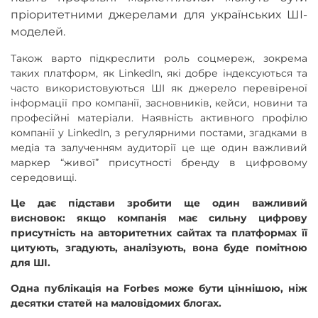
пріоритетними джерелами для українських ШІ-
моделей.
Також варто підкреслити роль соцмереж, зокрема
таких платформ, як LinkedIn, які добре індексуються та
часто використовуються ШІ як джерело перевіреної
інформації про компанії, засновників, кейси, новини та
професійні матеріали. Наявність активного профілю
компанії у LinkedIn, з регулярними постами, згадками в
медіа та залученням аудиторії це ще один важливий
маркер “живої” присутності бренду в цифровому
середовищі.
Це дає підстави зробити ще один важливий
висновок: якщо компанія має сильну цифрову
присутність на авторитетних сайтах та платформах її
цитують, згадують, аналізують, вона буде помітною
для ШІ.
Одна публікація на Forbes може бути ціннішою, ніж
десятки статей на маловідомих блогах.