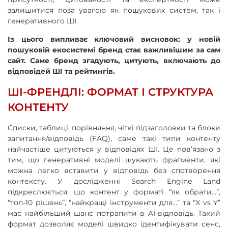
залишитися поза увагою як пошукових систем, так і
генеративного ШІ.
Із цього випливає ключовий висновок: у новій
пошуковій екосистемі бренд стає важливішим за сам
сайт. Саме бренд згадують, цитують, включають до
відповідей ШІ та рейтингів.
ШІ-ФРЕНДЛІ: ФОРМАТ І СТРУКТУРА
КОНТЕНТУ
Списки, таблиці, порівняння, чіткі підзаголовки та блоки
запитання/відповідь (FAQ), саме такі типи контенту
найчастіше цитуються у відповідях ШІ. Це пов’язано з
тим, що генеративні моделі шукають фрагменти, які
можна легко вставити у відповідь без спотворення
контексту. У дослідженні Search Engine Land
підкреслюється, що контент у форматі “як обрати…”,
“топ-10 рішень”, “найкращі інструменти для…” та “X vs Y”
має найбільший шанс потрапити в AI-відповідь. Такий
формат дозволяє моделі швидко ідентифікувати сенс,