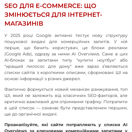
SEO ДЛЯ E-COMMERCE: ЩО
ЗМІНЮЄТЬСЯ ДЛЯ ІНТЕРНЕТ-
МАГАЗИНІВ
У 2025 році Google активно тестує нову структуру
пошукової видачі для комерційних запитів. У ній
перше, що бачить користувач, це блоки реклами
(Google Ads), одразу за ними AI Overviews. Саме в цих
AI-блоках за запитами типу "купити ноутбук" або
"кращий пилосос для дому" вже зараз з’являються
списки сайтів з короткими описами, сформовані ШІ на
основі інформації з різних джерел.
Фактично формується новий механізм ранжування, топ
ШІ, який не залежить від класичних SEO-факторів, але
критично важливий для отримання трафіку. Потрапити
в цей список — означає бути представленим першим,
ще до органічної видачі.
Проаналізуйте, які сайти потрапляють у списки AI
Overviews за ключовими комерційними запитами у