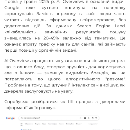
Поява у травні 2025 р. AI Overviews в основній видачі
Google вже суттєво вплинула на поведінку
користувачів. Замість переходу на сайт, люди часто
читають відповідь, сформовану нейромережею, без
додаткових дій. За даними Search Engine Land,
клікабельність звичайних результатів пошуку
зменшилась на 20–45% залежно від тематики. Це
означає втрату трафіку навіть для сайтів, які займають
перші позиції у органічній видачі.
AI Overviews працюють як узагальнення кількох джерел,
що, з одного боку, створює зручність для користувача,
але з іншого — зменшує видимість брендів, які не
потрапляють до цього алгоритмічного "резюме".
Проблема в тому, що штучний інтелект сам вирішує, які
джерела заслуговують на увагу.
Спробуємо розібратися як ШІ працює з джерелами
інформації як їх ранжує.