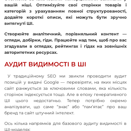
вашій ніші. Оптимізуйте свої сторінки товарів і
категорій з урахуванням повної структурованості,
додайте короткі описи, які можуть бути зручно
витягнуті ШІ.
Створюйте аналітичний, порівняльний контент —
огляди, добірки, гіди. Працюйте над тим, щоб про вас
згадували в оглядах, рейтингах і гідах на зовнішніх
авторитетних ресурсах.
АУДИТ ВИДИМОСТІ В ШІ
У традиційному SEO ми звикли проводити аудит
позицій у видачі Google — перевіряти, на яких місцях
сайт ранжується за ключовими словами, яка кількість
сторінок індексується тощо. Але в епоху генеративного
ШІ цього недостатньо. Тепер потрібно окремо
аналізувати, що саме “знає” або “пам’ятає” про ваш
бренд та сайт штучний інтелект.
Ось кілька напрямків для базового аудиту видимості в
ШІ-моделях: