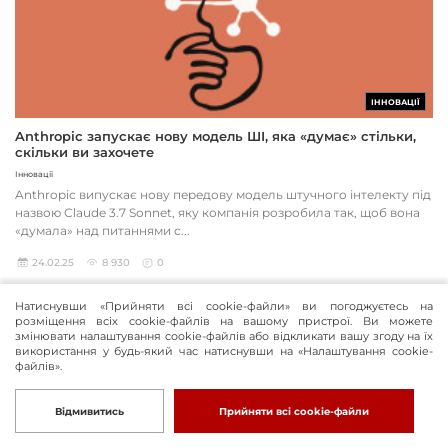
ІННОВАЦІЇ
Anthropic запускає нову модель ШІ, яка «думає» стільки,
скільки ви захочете
Інновації
Anthropic випускає нову передову модель штучного інтелекту під
назвою Claude 3.7 Sonnet, яку компанія розробила так, щоб вона
«думала» над питаннями с...
24.02.25
8 930
0
Натиснувши «Прийняти всі cookie-файли» ви погоджуєтесь на
розміщення всіх cookie-файлів на вашому пристрої. Ви можете
змінювати налаштування cookie-файлів або відкликати вашу згоду на їх
використання у будь-який час натиснувши на «Налаштування cookie-
файлів».
Відмивитись
Прийняти всі cookie-файли