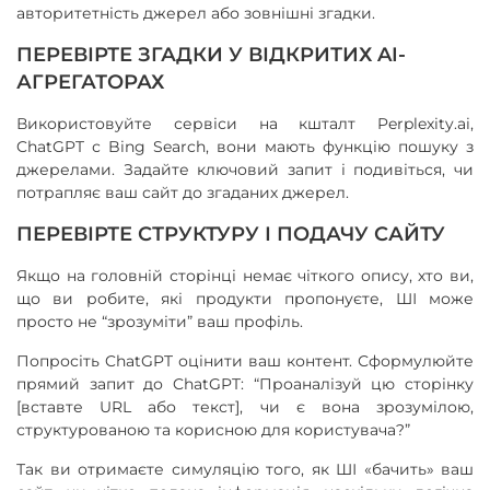
авторитетність джерел або зовнішні згадки.
ПЕРЕВІРТЕ ЗГАДКИ У ВІДКРИТИХ AI-
АГРЕГАТОРАХ
Використовуйте сервіси на кшталт Perplexity.ai,
ChatGPT с Bing Search, вони мають функцію пошуку з
джерелами. Задайте ключовий запит і подивіться, чи
потрапляє ваш сайт до згаданих джерел.
ПЕРЕВІРТЕ СТРУКТУРУ І ПОДАЧУ САЙТУ
Якщо на головній сторінці немає чіткого опису, хто ви,
що ви робите, які продукти пропонуєте, ШІ може
просто не “зрозуміти” ваш профіль.
Попросіть ChatGPT оцінити ваш контент. Сформулюйте
прямий запит до ChatGPT: “Проаналізуй цю сторінку
[вставте URL або текст], чи є вона зрозумілою,
структурованою та корисною для користувача?”
Так ви отримаєте симуляцію того, як ШІ «бачить» ваш