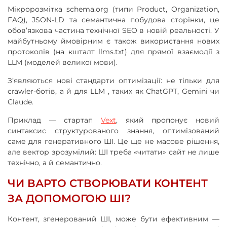
Мікророзмітка schema.org (типи Product, Organization,
FAQ), JSON-LD та семантична побудова сторінки, це
обов’язкова частина технічної SEO в новій реальності. У
майбутньому ймовірним є також використання нових
протоколів (на кшталт llms.txt) для прямої взаємодії з
LLM (моделей великої мови).
З’являються нові стандарти оптимізації: не тільки для
crawler-ботів, а й для LLM , таких як ChatGPT, Gemini чи
Claude.
Приклад — стартап
Vext
, який пропонує новий
синтаксис структурованого знання, оптимізований
саме для генеративного ШІ. Це ще не масове рішення,
але вектор зрозумілий: ШІ треба «читати» сайт не лише
технічно, а й семантично.
ЧИ ВАРТО СТВОРЮВАТИ КОНТЕНТ
ЗА ДОПОМОГОЮ ШІ?
Контент, згенерований ШІ, може бути ефективним —