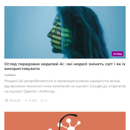
ОГЛЯД
Огляд передових моделей AI : які моделі змінять світ і як їх
використовувати
Інновації
Моделі ШІ розробляються із запаморочливою швидкістю всіма,
від великих технологічних компаній на кшталт Google до стартапів
на кшталт OpenAI і Anthrop...
18.02.25
9 330
0