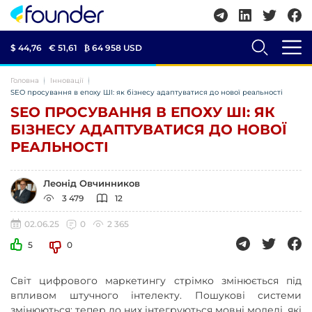
$ 44,76
€ 51,61
₿
64 958 USD
Головна
Інновації
SEO просування в епоху ШІ: як бізнесу адаптуватися до нової реальності
SEO ПРОСУВАННЯ В ЕПОХУ ШІ: ЯК
БІЗНЕСУ АДАПТУВАТИСЯ ДО НОВОЇ
РЕАЛЬНОСТІ
Леонід Овчинников
3 479
12
02.06.25
0
2 365
5
0
Світ цифрового маркетингу стрімко змінюється під
впливом штучного інтелекту. Пошукові системи
змінюються: тепер до них інтегруються мовні моделі, які