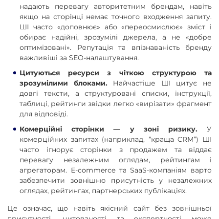
надають перевагу авторитетним брендам, навіть
якщо на сторінці немає точного входження запиту.
ШІ часто «доповнює» або «переосмислює» зміст і
обирає надійні, зрозумілі джерела, а не «добре
оптимізовані». Репутація та впізнаваність бренду
важливіші за SEO-налаштування.
Цитуються ресурси з чіткою структурою та
зрозумілими блоками.
Найчастіше ШІ цитує не
довгі тексти, а структуровані списки, інструкції,
таблиці, рейтинги звідки легко «вирізати» фрагмент
для відповіді.
Комерційні сторінки — у зоні ризику.
У
комерційних запитах (наприклад, “краща CRM”) ШІ
часто ігнорує сторінки з продажем та віддає
перевагу незалежним оглядам, рейтингам і
агрегаторам. E-commerce та SaaS-компаніям варто
забезпечити зовнішню присутність у незалежних
оглядах, рейтингах, партнерських публікаціях.
Це означає, що навіть якісний сайт без зовнішньої
присутності, цитованості та експертності може