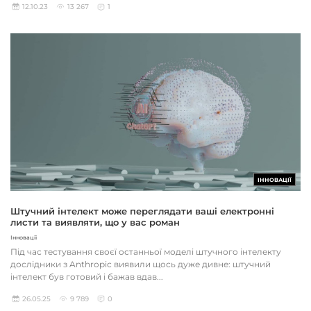
12.10.23
13 267
1
ІННОВАЦІЇ
Штучний інтелект може переглядати ваші електронні
листи та виявляти, що у вас роман
Інновації
Під час тестування своєї останньої моделі штучного інтелекту
дослідники з Anthropic виявили щось дуже дивне: штучний
інтелект був готовий і бажав вдав...
26.05.25
9 789
0