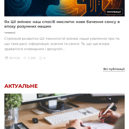
ІННОВАЦІЇ
Як ШІ змінює наш спосіб мислити: нове бачення сенсу в
епоху розумних машин
Інновації
Стрімкий розвиток ШІ-технологій змінює наше уявлення про те,
що таке дані, інформація, знання та сенси. Те, що ще вчора
здавалося очевидним і зрозуміл...
30.11.25
2 255
0
Всі публікації
АКТУАЛЬНЕ