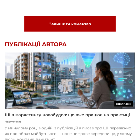
Залишити коментар
ПУБЛІКАЦІЇ АВТОРА
ІННОВАЦІЇ
ШІ в маркетингу новобудов: що вже працює на практиці
Нерухомість
У минулому році в одній із публікацій я писав про ШІ переважно
як про образ майбутнього — нове цифрове середовище, у якому
люди, компанії, дані та інт...