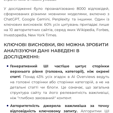
У дослідженні було проаналізовано 8000 відповідей,
сформованих різними мовними моделями, включно з
ChatGPT, Google Gemini, Perplexity та іншими. Один із
ключових висновків: 60% усіх цитувань припадає лише
на 10 авторитетних сайтів, серед яких Wikipedia, Forbes,
Investopedia, New York Times.
КЛЮЧОВІ ВИСНОВКИ, ЯКІ МОЖНА ЗРОБИТИ
АНАЛІЗУЮЧИ ДАНІ НАВЕДЕНІ В
ДОСЛІДЖЕННІ:
Генеративний ШІ частіше цитує сторінки
верхнього рівня (головна, категорії), ніж окремі
статті
. Понад 43% усіх згадок в AI Overviews ведуть
на головні сторінки або сторінки категорій, а не на
детальні статті чи блоги. Це означає, що загальна
структура сайту та його релевантність важливіші,
ніж "глибоко захований" контент.
Авторитетність джерела важливіша за точну
відповідність ключовому запиту.
Алгоритми ШІ