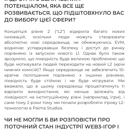
ПОТЕНЦІАЛОМ, ЯКА ВСЕ ЩЕ
РОЗВИВАЄТЬСЯ. ЩО ПІДШТОВХНУЛО ВАС
ДО ВИБОРУ ЦІЄЇ СФЕРИ?
Концепція рівня 2 ("L2") відкрила багато нових
інновацій, оскільки люди можуть створювати
абсолютно нові середовища, не обмежуючись EVM,
водночас успадкувавши безпеку і доступ до ринку
порівняно із запуском нового L1. Однак було також
зрозуміло, що ліквідність буде великою проблемою: що
буде мотивувати людей переходити на новий L2 (крім
нижчих комісій)? Якщо середовище не забезпечить 10-
кратне поліпшення порівняно з іншими рівнями,
ліквідність буде стійкою і не буде мігрувати. Ми
вважали, що в цьому середовищі процвітатимуть ті
варіанти використання, які менше залежать від
ліквідності на інституційному рівні (наприклад, ігри), і
саме тому 2 роки тому ми почали розробляти ігрову L2-
технологію в Paima Studios.
ЧИ НЕ МОГЛИ Б ВИ РОЗПОВІСТИ ПРО
ПОТОЧНИЙ СТАН ІНДУСТРІЇ WEB3-ІГОР І