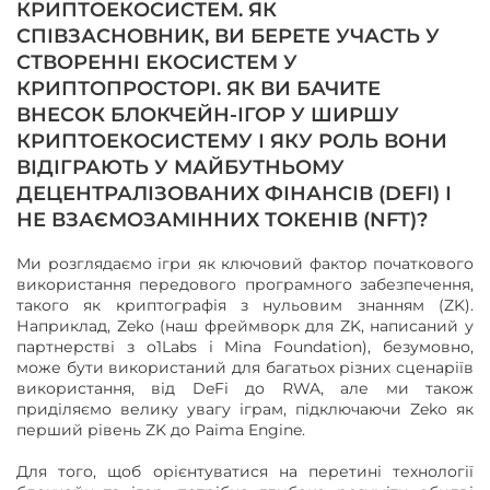
КРИПТОЕКОСИСТЕМ. ЯК
СПІВЗАСНОВНИК, ВИ БЕРЕТЕ УЧАСТЬ У
СТВОРЕННІ ЕКОСИСТЕМ У
КРИПТОПРОСТОРІ. ЯК ВИ БАЧИТЕ
ВНЕСОК БЛОКЧЕЙН-ІГОР У ШИРШУ
КРИПТОЕКОСИСТЕМУ І ЯКУ РОЛЬ ВОНИ
ВІДІГРАЮТЬ У МАЙБУТНЬОМУ
ДЕЦЕНТРАЛІЗОВАНИХ ФІНАНСІВ (DEFI) І
НЕ ВЗАЄМОЗАМІННИХ ТОКЕНІВ (NFT)?
Ми розглядаємо ігри як ключовий фактор початкового
використання передового програмного забезпечення,
такого як криптографія з нульовим знанням (ZK).
Наприклад, Zeko (наш фреймворк для ZK, написаний у
партнерстві з o1Labs і Mina Foundation), безумовно,
може бути використаний для багатьох різних сценаріїв
використання, від DeFi до RWA, але ми також
приділяємо велику увагу іграм, підключаючи Zeko як
перший рівень ZK до Paima Engine.
Для того, щоб орієнтуватися на перетині технології