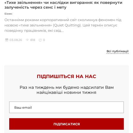
«Тихе звільнення» чи наслідки вигорання: як повернути
залученість через сенс і мету
Бізнес
Останніми роками корпоративний світ сколихнув феномен під
назвою «тихе звільнення» (Quiet Quitting). Цей термін описує
поведінку працівників, які свід...
03.08.26
818
0
Всі публікації
ПІДПИШІТЬСЯ НА НАС
Раз на тиждень ми будемо надсилати Вам
найцікавіші новини тижня
ПІДПИСАТИСЯ