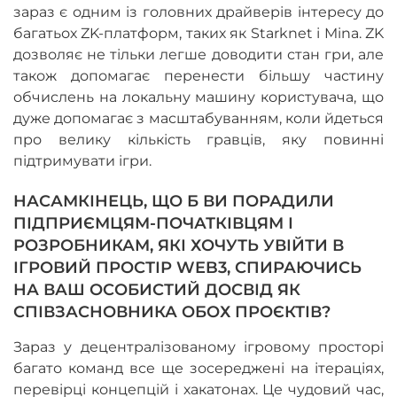
зараз є одним із головних драйверів інтересу до
багатьох ZK-платформ, таких як Starknet і Mina. ZK
дозволяє не тільки легше доводити стан гри, але
також допомагає перенести більшу частину
обчислень на локальну машину користувача, що
дуже допомагає з масштабуванням, коли йдеться
про велику кількість гравців, яку повинні
підтримувати ігри.
НАСАМКІНЕЦЬ, ЩО Б ВИ ПОРАДИЛИ
ПІДПРИЄМЦЯМ-ПОЧАТКІВЦЯМ І
РОЗРОБНИКАМ, ЯКІ ХОЧУТЬ УВІЙТИ В
ІГРОВИЙ ПРОСТІР WEB3, СПИРАЮЧИСЬ
НА ВАШ ОСОБИСТИЙ ДОСВІД ЯК
СПІВЗАСНОВНИКА ОБОХ ПРОЄКТІВ?
Зараз у децентралізованому ігровому просторі
багато команд все ще зосереджені на ітераціях,
перевірці концепцій і хакатонах. Це чудовий час,