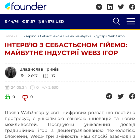
$ 44,76
€ 51,67
₿
64 578 USD
Головна
Інтерв’ю з Себастьєном Гійемо: майбутнє індустрії Web3 ігор
ІНТЕРВ’Ю З СЕБАСТЬЄНОМ ГІЙЕМО:
МАЙБУТНЄ ІНДУСТРІЇ WEB3 ІГОР
Владислав Гринів
2 697
13
24.05.24
0
2 630
0
0
Поява Web3-ігор у світі цифрових розваг, що постійно
прогресує, є унікальною ознакою інновацій та нових
можливостей. Поєднуючи унікальний досвід
традиційних ігор з децентралізованою технологією
блокчейн, Web3-ігри змінюють наш спосіб взаємодії з