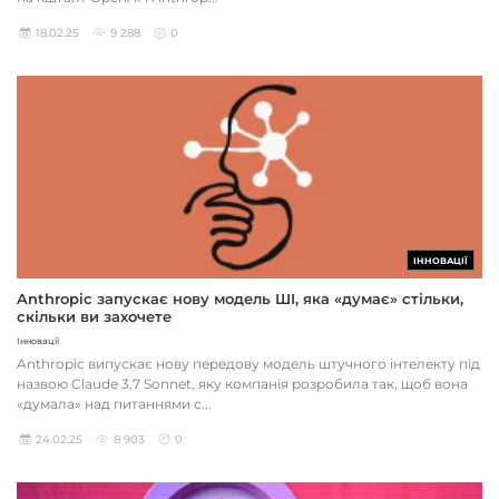
18.02.25
9 288
0
ІННОВАЦІЇ
Anthropic запускає нову модель ШІ, яка «думає» стільки,
скільки ви захочете
Інновації
Anthropic випускає нову передову модель штучного інтелекту під
назвою Claude 3.7 Sonnet, яку компанія розробила так, щоб вона
«думала» над питаннями с...
24.02.25
8 903
0