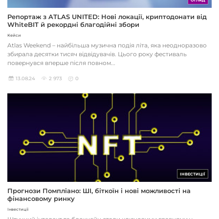
ОГЛЯД
Репортаж з ATLAS UNITED: Нові локації, криптодонати від
WhiteBIT й рекордні благодійні збори
Кейси
Atlas Weekend – найбільша музична подія літа, яка неодноразово
збирала десятки тисяч відвідувачів. Цього року фестиваль
повернувся вперше після повном...
13.08.24
2 973
0
ІНВЕСТИЦІЇ
Прогнози Помпліано: ШІ, біткоїн і нові можливості на
фінансовому ринку
Інвестиції