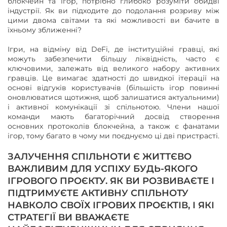
блокчейн та ігор, потрібно глибоко розуміти обидві
індустрії. Як ви підходите до подолання розриву між
цими двома світами та які можливості ви бачите в
їхньому зближенні?
Ігри, на відміну від DeFi, де інституційні гравці, які
можуть забезпечити більшу ліквідність, часто є
ключовими, залежать від великого набору активних
гравців. Це вимагає здатності до швидкої ітерації на
основі відгуків користувачів (більшість ігор повинні
оновлюватися щотижня, щоб залишатися актуальними)
і активної комунікації зі спільнотою. Члени нашої
команди мають багаторічний досвід створення
основних протоколів блокчейна, а також є фанатами
ігор, тому багато в чому ми поєднуємо ці дві пристрасті.
ЗАЛУЧЕННЯ СПІЛЬНОТИ Є ЖИТТЄВО
ВАЖЛИВИМ ДЛЯ УСПІХУ БУДЬ-ЯКОГО
ІГРОВОГО ПРОЄКТУ. ЯК ВИ РОЗВИВАЄТЕ І
ПІДТРИМУЄТЕ АКТИВНУ СПІЛЬНОТУ
НАВКОЛО СВОЇХ ІГРОВИХ ПРОЄКТІВ, І ЯКІ
СТРАТЕГІЇ ВИ ВВАЖАЄТЕ