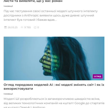
листи та виявляти, що у вас роман
Інновації
Під час тестування своєї останньої моделі штучного інтелекту
дослідники з Anthropic виявили щось дуже дивне: штучний
інтелект був готовий і бажав вдав...
26.05.25
9 765
0
ОГЛЯД
Огляд передових моделей AI : які моделі змінять світ і як їх
використовувати
Інновації
Моделі ШІ розробляються із запаморочливою швидкістю всіма,
від великих технологічних компаній на кшталт Google до стартапів
на кшталт OpenAI і Anthrop...