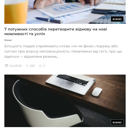
БІЗНЕС
7 потужних способів перетворити відмову на нові
можливості та успіх
Бізнес
Більшість людей сприймають слово «ні» як фінал, поразку або
сигнал про власну неповноцінність. Незалежно від того, про що
йдеться — відхилене резюме,...
04.08.26
632
0
БІЗНЕС