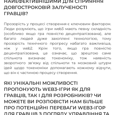
НАЙЕФЕКТИВНІШИМИ ДЛЯ СПРИЯННЯ
ДОВГОСТРОКОВІЙ ЗАЛУЧЕНОСТІ
ГРАВЦІВ?
Прозорість у процесі створення є ключовим фактором.
Люди розуміють, що ігри web3 мають певну складність
(особливо якщо гра повністю децентралізована), але
багато людей дуже захоплені технологією, тому
прозорість технічного прогресу набагато важливіша,
ніж у web2. Крім того, якщо гра повністю
децентралізована, це означає, що зрештою саме
спільнота визначає токеноміку, тож наявність
зворотного зв'язку від спільноти та мозковий штурм
ідей щодо токеноміки допомагають кожному відчути,
що він є частиною процесу створення.
ЯКІ УНІКАЛЬНІ МОЖЛИВОСТІ
ПРОПОНУЮТЬ WEB3-ІГРИ ЯК ДЛЯ
ГРАВЦІВ, ТАК І ДЛЯ РОЗРОБНИКІВ? ЧИ
МОЖЕТЕ ВИ РОЗПОВІСТИ НАМ БІЛЬШЕ
ПРО ПОТЕНЦІЙНІ ПЕРЕВАГИ WEB3-ІГОР
ДЛЯ ГРАВЦІВ З ПОГЛЯДУ УПРАВЛІННЯ ТА