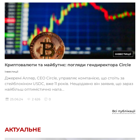
ІНВЕСТИЦІЇ
Криптовалюти та майбутнє: погляди гендиректора Circle
Інвестиції
Джеремі Аллер, CEO Circle, управляє компанією, що стоїть за
стейблокіном USDC, вже 11 років. Нещодавно він заявив, що зараз
найбільш оптимістично нала...
25.06.24
2 626
0
Всі публікації
АКТУАЛЬНЕ