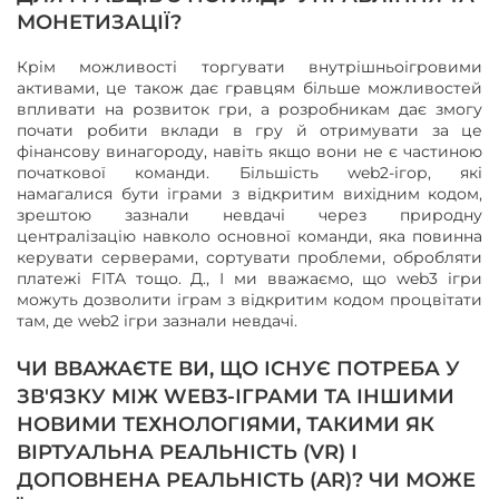
МОНЕТИЗАЦІЇ?
Крім можливості торгувати внутрішньоігровими
активами, це також дає гравцям більше можливостей
впливати на розвиток гри, а розробникам дає змогу
почати робити вклади в гру й отримувати за це
фінансову винагороду, навіть якщо вони не є частиною
початкової команди. Більшість web2-ігор, які
намагалися бути іграми з відкритим вихідним кодом,
зрештою зазнали невдачі через природну
централізацію навколо основної команди, яка повинна
керувати серверами, сортувати проблеми, обробляти
платежі FITA тощо. Д., І ми вважаємо, що web3 ігри
можуть дозволити іграм з відкритим кодом процвітати
там, де web2 ігри зазнали невдачі.
ЧИ ВВАЖАЄТЕ ВИ, ЩО ІСНУЄ ПОТРЕБА У
ЗВ'ЯЗКУ МІЖ WEB3-ІГРАМИ ТА ІНШИМИ
НОВИМИ ТЕХНОЛОГІЯМИ, ТАКИМИ ЯК
ВІРТУАЛЬНА РЕАЛЬНІСТЬ (VR) І
ДОПОВНЕНА РЕАЛЬНІСТЬ (AR)? ЧИ МОЖЕ