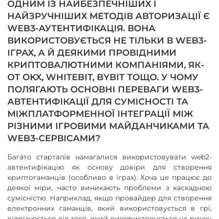
ОДНИМ ІЗ НАЙБЕЗПЕЧНІШИХ І
НАЙЗРУЧНІШИХ МЕТОДІВ АВТОРИЗАЦІЇ Є
WEB3-АУТЕНТИФІКАЦІЯ. ВОНА
ВИКОРИСТОВУЄТЬСЯ НЕ ТІЛЬКИ В WEB3-
ІГРАХ, А Й ДЕЯКИМИ ПРОВІДНИМИ
КРИПТОВАЛЮТНИМИ КОМПАНІЯМИ, ЯК-
ОТ OKX, WHITEBIT, BYBIT ТОЩО. У ЧОМУ
ПОЛЯГАЮТЬ ОСНОВНІ ПЕРЕВАГИ WEB3-
АВТЕНТИФІКАЦІЇ ДЛЯ СУМІСНОСТІ ТА
МІЖПЛАТФОРМЕННОЇ ІНТЕГРАЦІЇ МІЖ
РІЗНИМИ ІГРОВИМИ МАЙДАНЧИКАМИ ТА
WEB3-СЕРВІСАМИ?
Багато стартапів намагалися використовувати web2-
автентифікацію як основу довіри для створення
криптогаманців (особливо в іграх). Хоча це працює до
деякої міри, часто виникають проблеми з каскадною
сумісністю. Наприклад, якщо провайдер для створення
електронних гаманців, який використовується в грі,
відрізняється від того, який використовується на ринку