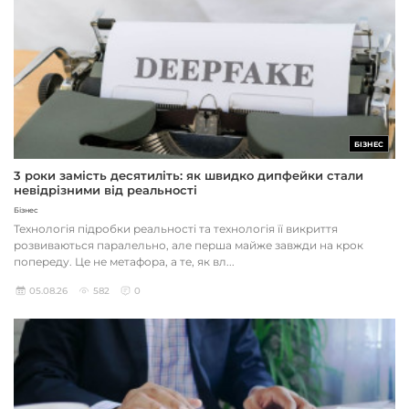
БІЗНЕС
3 роки замість десятиліть: як швидко дипфейки стали
невідрізними від реальності
Бізнес
Технологія підробки реальності та технологія її викриття
розвиваються паралельно, але перша майже завжди на крок
попереду. Це не метафора, а те, як вл...
05.08.26
582
0