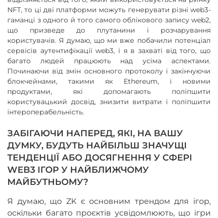
NFT, то ці дві платформи можуть генерувати різні web3-
гаманці з одного й того самого облікового запису web2,
що призведе до плутанини і розчарування
користувачів. Я думаю, що ми вже побачили потенціал
сервісів аутентифікації web3, і я в захваті від того, що
багато людей працюють над усіма аспектами.
Починаючи від змін основного протоколу і закінчуючи
блокчейнами, такими як Ethereum, і новими
продуктами, які допомагають поліпшити
користувацький досвід, знизити витрати і поліпшити
інтероперабельність.
ЗАБІГАЮЧИ НАПЕРЕД, ЯКІ, НА ВАШУ
ДУМКУ, БУДУТЬ НАЙБІЛЬШ ЗНАЧУЩІ
ТЕНДЕНЦІЇ АБО ДОСЯГНЕННЯ У СФЕРІ
WEB3 ІГОР У НАЙБЛИЖЧОМУ
МАЙБУТНЬОМУ?
Я думаю, що ZK є основним трендом для ігор,
оскільки багато проєктів усвідомлюють, що ігри