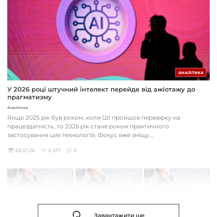
АНАЛІТИКА
У 2026 році штучний інтелект перейде від ажіотажу до
прагматизму
Аналітика
Якщо 2025 рік був роком, коли ШІ пройшов перевірку на
працездатність, то 2026 рік стане роком практичного
застосування цих технологій. Фокус вже зміщу...
02.01.26
6 517
0
Завантажити ще