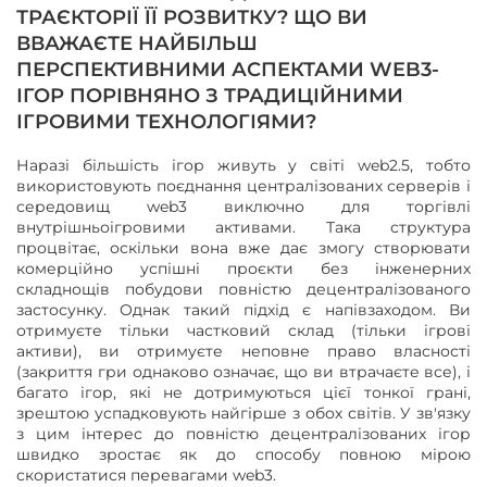
ТРАЄКТОРІЇ ЇЇ РОЗВИТКУ? ЩО ВИ
ВВАЖАЄТЕ НАЙБІЛЬШ
ПЕРСПЕКТИВНИМИ АСПЕКТАМИ WEB3-
ІГОР ПОРІВНЯНО З ТРАДИЦІЙНИМИ
ІГРОВИМИ ТЕХНОЛОГІЯМИ?
Наразі більшість ігор живуть у світі web2.5, тобто
використовують поєднання централізованих серверів і
середовищ web3 виключно для торгівлі
внутрішньоігровими активами. Така структура
процвітає, оскільки вона вже дає змогу створювати
комерційно успішні проєкти без інженерних
складнощів побудови повністю децентралізованого
застосунку. Однак такий підхід є напівзаходом. Ви
отримуєте тільки частковий склад (тільки ігрові
активи), ви отримуєте неповне право власності
(закриття гри однаково означає, що ви втрачаєте все), і
багато ігор, які не дотримуються цієї тонкої грані,
зрештою успадковують найгірше з обох світів. У зв'язку
з цим інтерес до повністю децентралізованих ігор
швидко зростає як до способу повною мірою
скористатися перевагами web3.