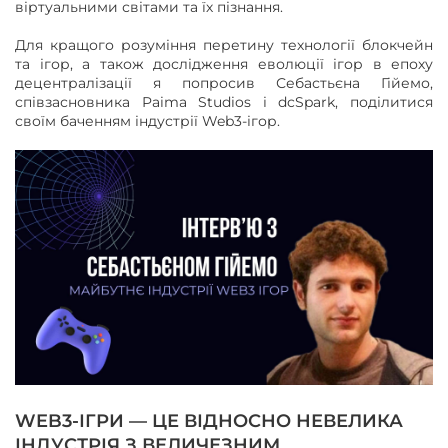
віртуальними світами та їх пізнання.
Для кращого розуміння перетину технології блокчейн
та ігор, а також дослідження еволюції ігор в епоху
децентралізації я попросив Себастьєна Гійемо,
співзасновника Paima Studios і dcSpark, поділитися
своїм баченням індустрії Web3-ігор.
WEB3-ІГРИ — ЦЕ ВІДНОСНО НЕВЕЛИКА
ІНДУСТРІЯ З ВЕЛИЧЕЗНИМ