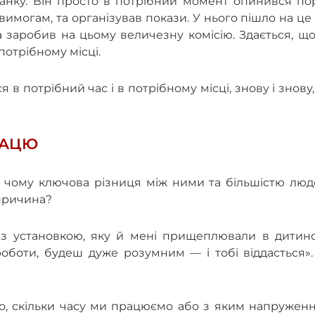
ранку. Він просто в потрібний момент опинився по
вимогам, та організував покази. У нього пішло на це
а заробив на цьому величезну комісію. Здається, щ
потрібному місці.
в потрібний час і в потрібному місці, знову і знову,
РАЦЮ
 чому ключова різниця між ними та більшістю люд
 причина?
 з установкою, яку й мені прищеплювали в дитинст
оботи, будеш дуже розумним — і тобі віддасться».
ого, скільки часу ми працюємо або з яким напружен