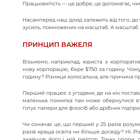
Працьовитість — це добре, це допомагає, чи
Насамперед наш дохід залежить від того, до
зусиль, помножених на масштаб. А масштаб
ПРИНЦИП ВАЖЕЛЯ
Візьмемо, наприклад, юриста з корпорати
нову корпорацію, бере $750 за годину. Чому
годину? Різниця колосальна, але причина пр
Перший працює з угодами, де на кін поставле
маленька помилка там може обернутися вт
готує папери для фізосіб або дрібних підпри
Чи означає це, що перший у 25 разів розумн
разів краща освіта чи більше досвіду? Ні. 
знайшов його і мій ріелтор. Точку опори,