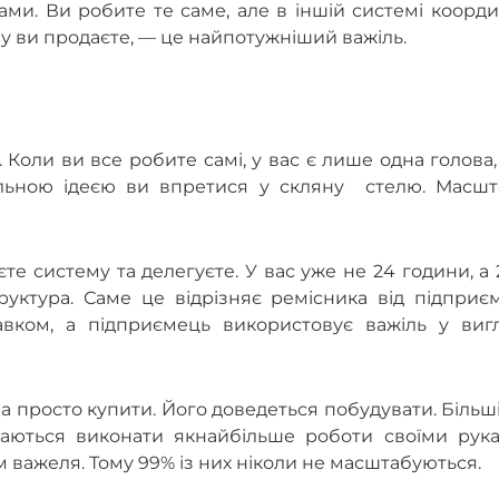
ами. Ви робите те саме, але в іншій системі коорд
ому ви продаєте, — це найпотужніший важіль.
Коли ви все робите самі, у вас є лише одна голова,
іальною ідеєю ви впретися у скляну стелю. Масшт
єте систему та делегуєте. У вас уже не 24 години, а
уктура. Саме це відрізняє ремісника від підприєм
вком, а підприємець використовує важіль у вигл
а просто купити. Його доведеться побудувати. Більш
аються виконати якнайбільше роботи своїми рука
 важеля. Тому 99% із них ніколи не масштабуються.