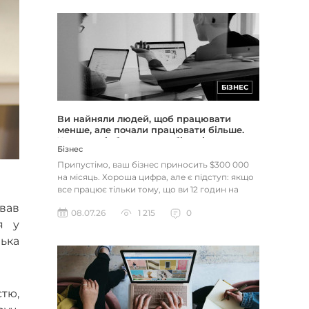
БІЗНЕС
Ви найняли людей, щоб працювати
менше, але почали працювати більше.
Чому це відбувається з більшістю
Бізнес
підприємців
Припустімо, ваш бізнес приносить $300 000
на місяць. Хороша цифра, але є підступ: якщо
все працює тільки тому, що ви 12 годин на
день сидите в кріслі...
вав
08.07.26
1 215
0
я у
ька
стю,