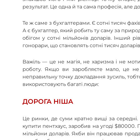
результат. Це одна й та сама професія, але до
Те ж саме з бухгалтерами. Є сотні тисяч фахів
А є бухгалтер, який робить ту саму за природ
обігом у сотні мільйонів доларів. Інший рі
гонорари, що становлять сотні тисяч доларів
Важіль — це не магія, не харизма і не мот
роботу. Якщо ви заробляєте мало, це не
неправильну точку докладання зусиль, тобто 
використовують багаті люди:
ДОРОГА НІША
Це ринки, де суми кратно вищі за середні.
купити пентхаус, заробив на угоді $80000. 
мільйони доларів. Якби він працював продав