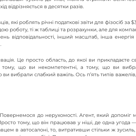
хід відрізняється в десятки разів.
ців, які роблять річні податкові звіти для фізосіб за $
ою роботу, ті ж таблиці та розрахунки, але для компан
вень відповідальності, інший масштаб, інша енергія
.
ивація. Це просто область, до якої ви прикладаєте 
 тому, що ви некомпетентні, а тому, що ви вибр
ви вибрали слабкий важіль. Ось п’ять типів важелів,
 Повернемося до нерухомості. Агент, який допоміг 
Просто тому, що він працював у ніші, де одна угода 
цем в автосалоні, то, витративши стільки ж зусиль,