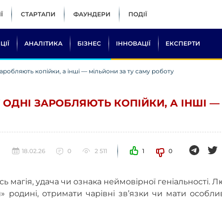
Ї
СТАРТАПИ
ФАУНДЕРИ
ПОДІЇ
ЦІЇ
АНАЛІТИКА
БІЗНЕС
ІННОВАЦІЇ
ЕКСПЕРТИ
 заробляють копійки, а інші — мільйони за ту саму роботу
У ОДНІ ЗАРОБЛЯЮТЬ КОПІЙКИ, А ІНШІ —
18.02.26
0
2 511
1
0
сь магія, удача чи ознака неймовірної геніальності. 
» родині, отримати чарівні зв’язки чи мати особл