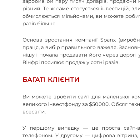
заробив би пару тисяч доларів, продаючи н
різний. Те ж саме стосується інвестицій, з
обчислюється мільйонами, ви можете робити
разів більше.
Основа зростання компанії Spanx (вироб
праця, а вибір правильного важеля. Заснов
нішу і почала продавати його через дорогі
Вінфрі посилює продаж у сотні разів.
БАГАТІ КЛІЄНТИ
Ви можете зробити сайт для маленької ком
великого інвестфонду за $50000. Обсяг техн
всесвіти.
У першому випадку — це проста сайт-ві
телефоном. У другому — цифрова вітрина, в