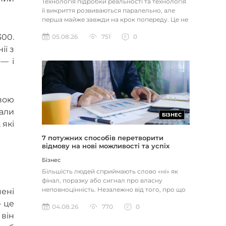
Технологія підробки реальності та технологія
її викриття розвиваються паралельно, але
перша майже завжди на крок попереду. Це не
метафора, а те, як вл...
300.
05.08.26
751
0
ії з
 — і
свою
али
БІЗНЕС
 які
7 потужних способів перетворити
відмову на нові можливості та успіх
Бізнес
Більшість людей сприймають слово «ні» як
фінал, поразку або сигнал про власну
неповноцінність. Незалежно від того, про що
мені
йдеться — відхилене резюме,...
— це
04.08.26
770
0
 він