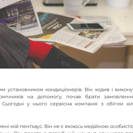
м установником кондиціонерів. Він ходив і викону
омічників на допомогу, почав брати замовленн
Сьогодні у нього сервісна компанія з обігом кіл
ені мій пентхаус. Він не є якоюсь медійною особисті