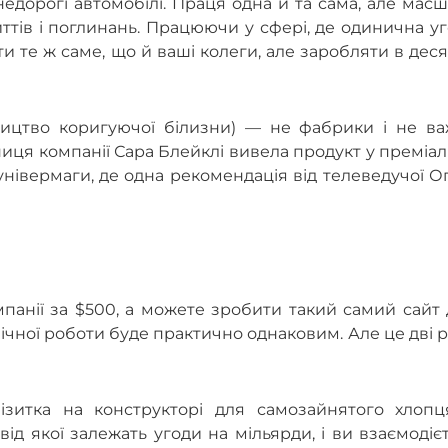
едорогі автомобілі. Праця одна й та сама, але мас
литтів і поглинань. Працюючи у сфері, де одинична у
 те ж саме, що й ваші колеги, але заробляти в дес
ництво коригуючої білизни) — не фабрики і не ва
ниця компанії Сара Блейклі вивела продукт у преміа
 універмаги, де одна рекомендація від телеведучої 
панії за $500, а можете зробити такий самий сайт
ічної роботи буде практично однаковим. Але це дві р
зитка на конструкторі для самозайнятого хлопц
ід якої залежать угоди на мільярди, і ви взаємодіє