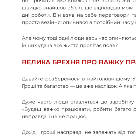
не прочитав 550 книжок і не встає о 5-й 
швидко знайшов об’єкт, що відповідав моїм 
дні роботи. Він взяв на себе переговори т
просто везіння: опинився в потрібний час у 
Але чому тоді одні люди весь час опиняються 
інших удача все життя пролітає повз?
ВЕЛИКА БРЕХНЯ ПРО ВАЖКУ П
Давайте розберемося в найголовнішому. У
Гроші та багатство — це вже наслідок. А яка
Дуже часто люди ставляться до заробітку
«Будеш важко працювати, робити багато р
неправда, і це не працює.
Дохід і гроші насправді не залежать від т