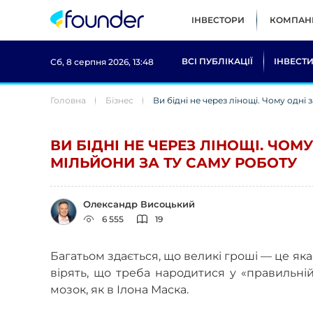
ІНВЕСТОРИ
КОМПАНІ
ВСІ ПУБЛІКАЦІЇ
ІНВЕСТИ
Сб, 8 серпня 2026, 13:48
Головна
Бізнес
Ви бідні не через лінощі. Чому одні
ВИ БІДНІ НЕ ЧЕРЕЗ ЛІНОЩІ. ЧОМ
МІЛЬЙОНИ ЗА ТУ САМУ РОБОТУ
Олександр Висоцький
6 555
19
Багатьом здається, що великі гроші — це яка
вірять, що треба народитися у «правильній
мозок, як в Ілона Маска.