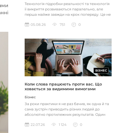
Технологія підробки реальності та технологія
рами
її викриття розвиваються паралельно, але
анні
перша майже завжди на крок попереду. Це не
метафора, а те, як вл...
05.08.26
751
0
БІЗНЕС
Коли слова працюють проти вас. Що
ховається за видимими вимогами
Бізнес
За роки практики я не раз бачив, як одна й та
сама зустріч приводить різних людей до
абсолютно протилежних результатів. Один
іде, переконаний, що пере...
22.07.26
1 124
0