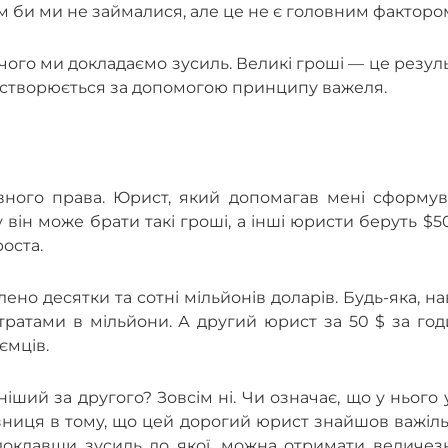
м би ми не займалися, але це не є головним факторо
 чого ми докладаємо зусиль. Великі гроші — це резул
 створюється за допомогою принципу важеля.
вного права. Юрист, який допомагав мені сформув
 він може брати такі гроші, а інші юристи беруть $5
оста.
но десятки та сотні мільйонів доларів. Будь-яка, на
ратами в мільйони. А другий юрист за 50 $ за год
ємців.
іший за другого? Зовсім ні. Чи означає, що у нього 
Різниця в тому, що цей дорогий юрист знайшов важіль
 доклавши зусиль до якої, можна отримати величез