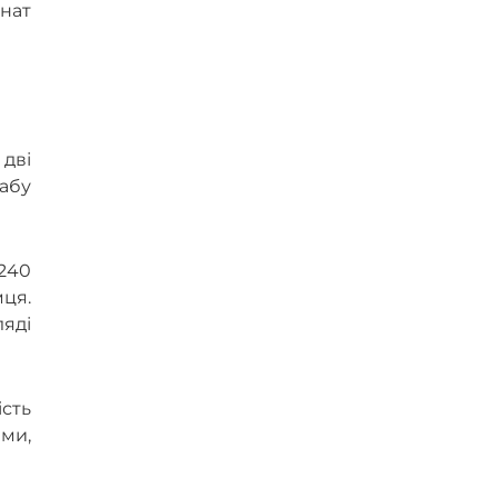
инат
 дві
абу
 240
ця.
яді
ість
ми,