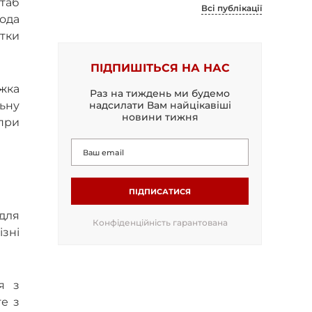
штаб
Всі публікації
года
ятки
ПІДПИШІТЬСЯ НА НАС
жка
Раз на тиждень ми будемо
надсилати Вам найцікавіші
льну
новини тижня
Опри
ПІДПИСАТИСЯ
 для
Конфіденційність гарантована
ізні
я з
те з