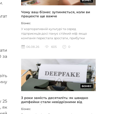
БІЗНЕС
м.
Чому ваш бізнес зупиняється, коли ви
ьтат
працюєте ще важче
Бізнес
У корпоративній культурі та серед
підприємців досі панує стійкий міф: якщо
компанія перестала зростати, прибутки
застопорилися або виникли проблеми з...
06.08.26
605
0
ати
0 за
віть
ину
БІЗНЕС
3 роки замість десятиліть: як швидко
у 25
дипфейки стали невідрізними від
реальності
, як
Бізнес
ний