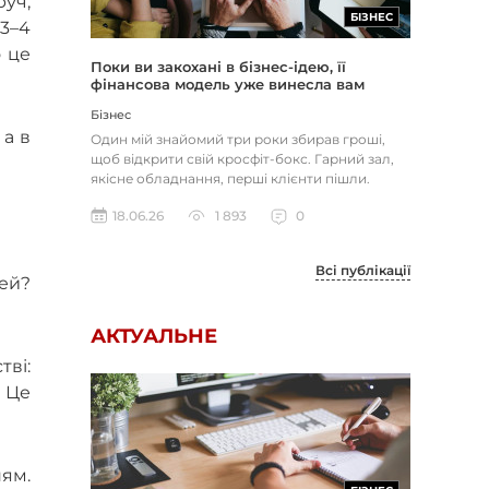
руч,
БІЗНЕС
 3–4
о це
Поки ви закохані в бізнес-ідею, її
фінансова модель уже винесла вам
вирок
Бізнес
 а в
Один мій знайомий три роки збирав гроші,
щоб відкрити свій кросфіт-бокс. Гарний зал,
якісне обладнання, перші клієнти пішли.
Через вісім місяців він з...
18.06.26
1 893
0
Всі публікації
ей?
АКТУАЛЬНЕ
ві:
 Це
ням.