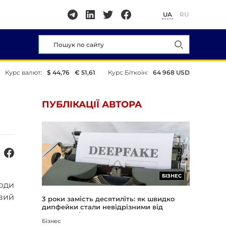
UA
RU
Курс валют:
$ 44,76
€ 51,61
Курс Біткоїн:
64 968 USD
ПУБЛІКАЦІЇ АВТОРА
БІЗНЕС
Люди
ивий
3 роки замість десятиліть: як швидко
дипфейки стали невідрізними від
реальності
Бізнес