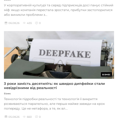
У корпоративній культурі та серед підприємців досі панує стійкий
міф: якщо компанія перестала зростати, прибутки застопорилися
або виникли проблеми з...
06.08.26
455
0
БІЗНЕС
3 роки замість десятиліть: як швидко дипфейки стали
невідрізними від реальності
Бізнес
Технологія підробки реальності та технологія її викриття
розвиваються паралельно, але перша майже завжди на крок
попереду. Це не метафора, а те, як вл...
05.08.26
660
0