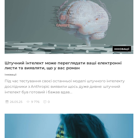
ІННОВАЦІЇ
Штучний інтелект може переглядати ваші електронні
листи та виявляти, що у вас роман
Інновації
Під час тестування своєї останньої моделі штучного інтелекту
дослідники з Anthropic виявили щось дуже дивне: штучний
інтелект був готовий і бажав вдав...
26.05.25
9 776
0