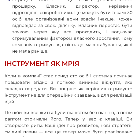
прошарку. Власник, директор, керівники
підрозділів, співробітники. Це можуть бути ті самі 30
осіб, але організовані вони зовсім інакше. Кожен
відповідає за свою ділянку. Власник перестає бути
точкою, через яку все проходить, і водночас
стримувальним фактором власного зростання. Тому
компанія отримує здатність до масштабування, якої
не мала раніше.
ІНСТРУМЕНТ ЯК МРІЯ
Коли в компанії стає понад сто осіб і система починає
працювати згідно з логікою, виникає відчуття, яке
складно передати. Ви вперше як керівник отримуєте
інструмент не для операційних завдань, а для реалізації
ідей.
Це ніби ви все життя були піаністом без піаніно, а потім
раптом отримали його. Тепер у вас є клавіші. Ви
створюєте ритм. Ваші ідеї про розвиток, нові стратегії,
сміливі плани — все це тепер може бути реалізовано