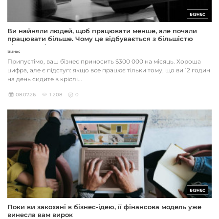
БІЗНЕС
Ви найняли людей, щоб працювати менше, але почали
працювати більше. Чому це відбувається з більшістю
підприємців
Бізнес
Припустімо, ваш бізнес приносить $300 000 на місяць. Хороша
цифра, але є підступ: якщо все працює тільки тому, що ви 12 годин
на день сидите в кріслі...
08.07.26
1 208
0
БІЗНЕС
Поки ви закохані в бізнес-ідею, її фінансова модель уже
винесла вам вирок