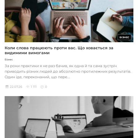
БІЗНЕС
Коли слова працюють проти вас. Що ховається за
видимими вимогами
Бізнес
За роки практики я не раз бачив, як одна й та сама зустріч
приводить різних людей до абсолютно протилежних результатів.
Один іде, переконаний, що пере...
22.07.26
1 111
0