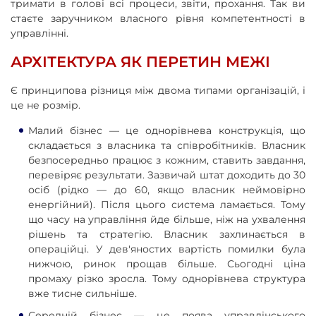
тримати в голові всі процеси, звіти, прохання. Так ви
стаєте заручником власного рівня компетентності в
управлінні.
АРХІТЕКТУРА ЯК ПЕРЕТИН МЕЖІ
Є принципова різниця між двома типами організацій, і
це не розмір.
Малий бізнес — це однорівнева конструкція, що
складається з власника та співробітників. Власник
безпосередньо працює з кожним, ставить завдання,
перевіряє результати. Зазвичай штат доходить до 30
осіб (рідко — до 60, якщо власник неймовірно
енергійний). Після цього система ламається. Тому
що часу на управління йде більше, ніж на ухвалення
рішень та стратегію. Власник захлинається в
операційці. У дев'яностих вартість помилки була
нижчою, ринок прощав більше. Сьогодні ціна
промаху різко зросла. Тому однорівнева структура
вже тисне сильніше.
Середній бізнес — це поява управлінського