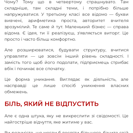
Чому? Тому що в четвертому страшнувато. Там
складніше, там складні теми, і потрібно більше
напружуватися. У третьому класі все відомо — букви
вивчені, арифметика проста, авторитет вчителя
зрозумілий. Те саме й тут. Маленький бізнес — справа
відома. Є ідея, ти її реалізуєш, з'являється виторг. Це
просто і часто більш комфортно.
Але розширюватися, будувати структуру, вчитися
управляти — це зовсім інший рівень складності. І
замість того щоб його подолати, підприємець стрибає
вбік і починає все спочатку.
Це форма уникання. Виглядає як діяльність, але
насправді це лише спосіб уникнення власних
обмежень.
БІЛЬ, ЯКИЙ НЕ ВІДПУСТИТЬ
Але є одна штука, яку не викреслити зі свідомості. Це
найгостріше відчуття, яке житиме у вас.
Ви розумієте, що могли б досягти більшого, бачите свій