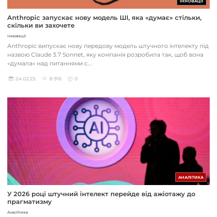
ІННОВАЦІЇ
Anthropic запускає нову модель ШІ, яка «думає» стільки,
скільки ви захочете
Інновації
Anthropic випускає нову передову модель штучного інтелекту під
назвою Claude 3.7 Sonnet, яку компанія розробила так, щоб вона
«думала» над питаннями с...
24.02.25
8 916
0
АНАЛІТИКА
У 2026 році штучний інтелект перейде від ажіотажу до
прагматизму
Аналітика