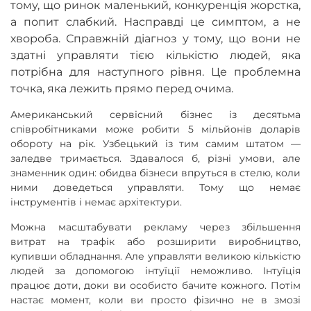
тому, що ринок маленький, конкуренція жорстка,
а попит слабкий. Насправді це симптом, а не
хвороба. Справжній діагноз у тому, що вони не
здатні управляти тією кількістю людей, яка
потрібна для наступного рівня. Це проблемна
точка, яка лежить прямо перед очима.
Американський сервісний бізнес із десятьма
співробітниками може робити 5 мільйонів доларів
обороту на рік. Узбецький із тим самим штатом —
заледве тримається. Здавалося б, різні умови, але
знаменник один: обидва бізнеси впруться в стелю, коли
ними доведеться управляти. Тому що немає
інструментів і немає архітектури.
Можна масштабувати рекламу через збільшення
витрат на трафік або розширити виробництво,
купивши обладнання. Але управляти великою кількістю
людей за допомогою інтуїції неможливо. Інтуїція
працює доти, доки ви особисто бачите кожного. Потім
настає момент, коли ви просто фізично не в змозі