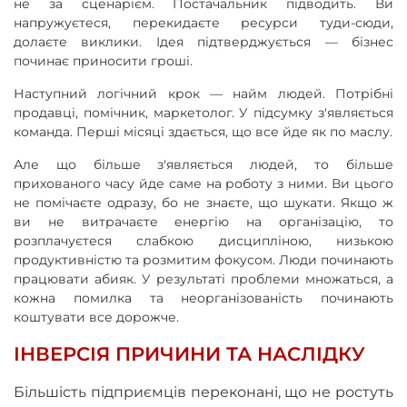
не за сценарієм. Постачальник підводить. Ви
напружуєтеся, перекидаєте ресурси туди-сюди,
долаєте виклики. Ідея підтверджується — бізнес
починає приносити гроші.
Наступний логічний крок — найм людей. Потрібні
продавці, помічник, маркетолог. У підсумку з'являється
команда. Перші місяці здається, що все йде як по маслу.
Але що більше з'являється людей, то більше
прихованого часу йде саме на роботу з ними. Ви цього
не помічаєте одразу, бо не знаєте, що шукати. Якщо ж
ви не витрачаєте енергію на організацію, то
розплачуєтеся слабкою дисципліною, низькою
продуктивністю та розмитим фокусом. Люди починають
працювати абияк. У результаті проблеми множаться, а
кожна помилка та неорганізованість починають
коштувати все дорожче.
ІНВЕРСІЯ ПРИЧИНИ ТА НАСЛІДКУ
Більшість підприємців переконані, що не ростуть