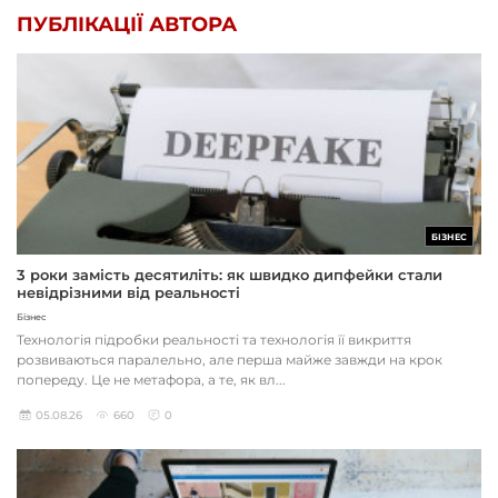
ПУБЛІКАЦІЇ АВТОРА
БІЗНЕС
3 роки замість десятиліть: як швидко дипфейки стали
невідрізними від реальності
Бізнес
Технологія підробки реальності та технологія її викриття
розвиваються паралельно, але перша майже завжди на крок
попереду. Це не метафора, а те, як вл...
05.08.26
660
0