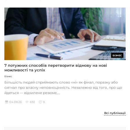
БІЗНЕС
7 потужних способів перетворити відмову на нові
можливості та успіх
Бізнес
Більшість людей сприймають слово «ні» як фінал, поразку або
сигнал про власну неповноцінність. Незалежно від того, про що
йдеться — відхилене резюме,...
04.08.26
692
0
Всі публікації