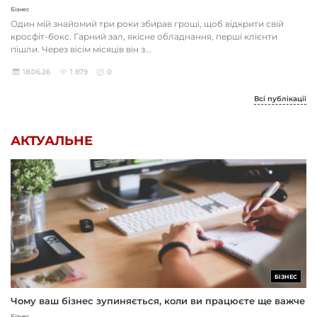
Бізнес
Один мій знайомий три роки збирав гроші, щоб відкрити свій
кросфіт-бокс. Гарний зал, якісне обладнання, перші клієнти
пішли. Через вісім місяців він з...
18.06.26
1 879
0
Всі публікації
АКТУАЛЬНЕ
БІЗНЕС
Чому ваш бізнес зупиняється, коли ви працюєте ще важче
Бізнес