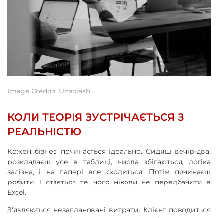
Image Credits: Unsplash
КОЛИ ТЕОРІЯ ЗУСТРІЧАЄТЬСЯ З
РЕАЛЬНІСТЮ
Кожен бізнес починається ідеально. Сидиш вечір-два,
розкладаєш усе в таблиці, числа збігаються, логіка
залізна, і на папері все сходиться. Потім починаєш
робити. І стається те, чого ніколи не передбачити в
Excel.
З'являються незаплановані витрати. Клієнт поводиться