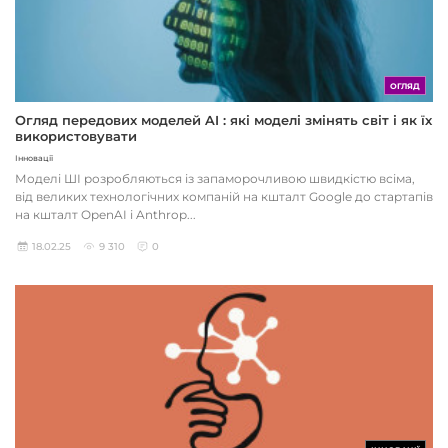
ОГЛЯД
Огляд передових моделей AI : які моделі змінять світ і як їх
використовувати
Інновації
Моделі ШІ розробляються із запаморочливою швидкістю всіма,
від великих технологічних компаній на кшталт Google до стартапів
на кшталт OpenAI і Anthrop...
18.02.25
9 310
0