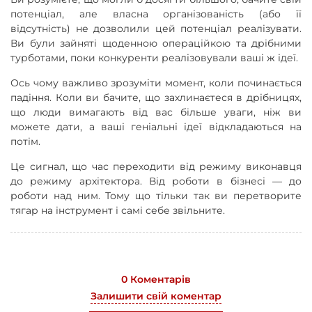
потенціал, але власна організованість (або її
відсутність) не дозволили цей потенціал реалізувати.
Ви були зайняті щоденною операційкою та дрібними
турботами, поки конкуренти реалізовували ваші ж ідеї.
Ось чому важливо зрозуміти момент, коли починається
падіння. Коли ви бачите, що захлинаєтеся в дрібницях,
що люди вимагають від вас більше уваги, ніж ви
можете дати, а ваші геніальні ідеї відкладаються на
потім.
Це сигнал, що час переходити від режиму виконавця
до режиму архітектора. Від роботи в бізнесі — до
роботи над ним. Тому що тільки так ви перетворите
тягар на інструмент і самі себе звільните.
0 Коментарів
Залишити свій коментар