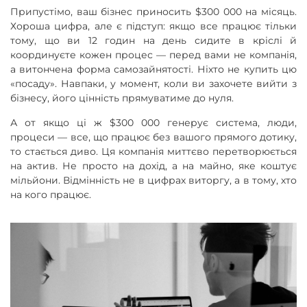
Припустімо, ваш бізнес приносить $300 000 на місяць.
Хороша цифра, але є підступ: якщо все працює тільки
тому, що ви 12 годин на день сидите в кріслі й
координуєте кожен процес — перед вами не компанія,
а витончена форма самозайнятості. Ніхто не купить цю
«посаду». Навпаки, у момент, коли ви захочете вийти з
бізнесу, його цінність прямуватиме до нуля.
А от якщо ці ж $300 000 генерує система, люди,
процеси — все, що працює без вашого прямого дотику,
то стається диво. Ця компанія миттєво перетворюється
на актив. Не просто на дохід, а на майно, яке коштує
мільйони. Відмінність не в цифрах виторгу, а в тому, хто
на кого працює.