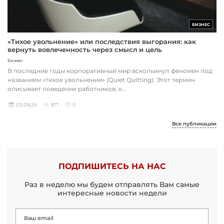
БИЗНЕС
«Тихое увольнение» или последствия выгорания: как
вернуть вовлеченность через смысл и цель
Бизнес
В последние годы корпоративный мир всколыхнул феномен под
названием «тихое увольнение» (Quiet Quitting). Этот термин
описывает поведение работников, к...
03.08.26
817
0
Все публикации
ПОДПИШИТЕСЬ НА НАС
Раз в неделю мы будем отправлять Вам самые
интересные новости недели