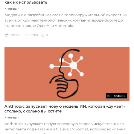
как их использовать
Инновации
Модели ИИ разрабатываются с головокружительной скоростью
всеми, от крупных технологических компаний вроде Google до
стартапов вроде OpenAI и Anthropic...
18.02.25
9 288
0
ИННОВАЦИИ
Anthropic запускает новую модель ИИ, которая «думает»
столько, сколько вы хотите
Инновации
Anthropic выпускает новую передовую модель искусственного
интеллекта под названием Claude 3.7 Sonnet, которую компания