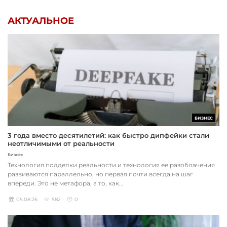
АКТУАЛЬНОЕ
БИЗНЕС
3 года вместо десятилетий: как быстро дипфейки стали
неотличимыми от реальности
Бизнес
Технология подделки реальности и технология ее разоблачения
развиваются параллельно, но первая почти всегда на шаг
впереди. Это не метафора, а то, как...
05.08.26
582
0