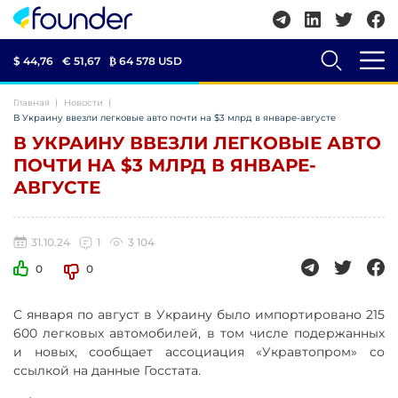
$ 44,76
€ 51,67
₿
64 578 USD
Главная
Новости
В Украину ввезли легковые авто почти на $3 млрд в январе-августе
В УКРАИНУ ВВЕЗЛИ ЛЕГКОВЫЕ АВТО
ПОЧТИ НА $3 МЛРД В ЯНВАРЕ-
АВГУСТЕ
31.10.24
1
3 104
0
0
С января по август в Украину было импортировано 215
600 легковых автомобилей, в том числе подержанных
и новых, сообщает ассоциация «Укравтопром» со
ссылкой на данные Госстата.