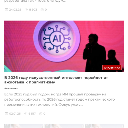
разработала так, чтобы она «дум...
24.02.25
8 903
0
АНАЛИТИКА
В 2026 году искусственный интеллект перейдет от
ажиотажа к прагматизму
Аналитика
Если 2025 год был годом, когда ИИ прошел проверку на
работоспособность, то 2026 год станет годом практического
применения этих технологий. Фокус уже с...
02.01.26
6 517
0