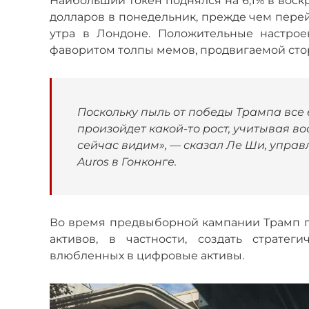
Наибольший токен поднялся на 6,1% в воск
долларов в понедельник, прежде чем перейт
утра в Лондоне. Положительные настрое
фаворитом толпы мемов, продвигаемой ст
Поскольку пыль от победы Трампа все 
произойдет какой-то рост, учитывая во
сейчас видим», — сказал Ле Ши, упр
Auros в Гонконге.
Во время предвыборной кампании Трамп 
активов, в частности, создать стратег
влюбленных в цифровые активы.