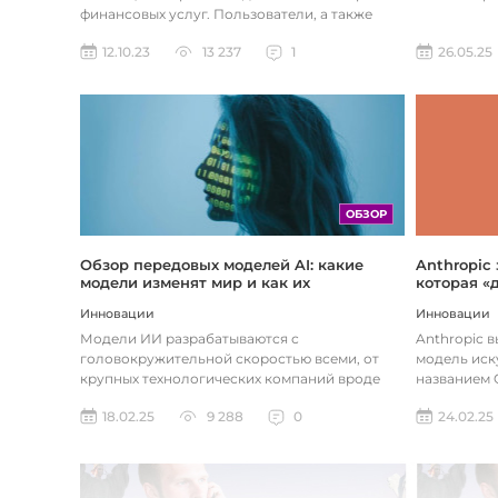
финансовых услуг. Пользователи, а также
предприятия догоняют тенденции в...
26.05.25
12.10.23
13 237
1
ОБЗОР
Обзор передовых моделей AI: какие
Anthropic
модели изменят мир и как их
которая «
использовать
хотите
Инновации
Инновации
Модели ИИ разрабатываются с
Anthropic 
головокружительной скоростью всеми, от
модель иск
крупных технологических компаний вроде
названием C
Google до стартапов вроде OpenAI и
компания ра
18.02.25
9 288
0
24.02.25
Anthropic...