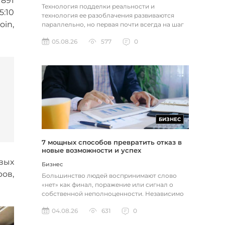
 891
Технология подделки реальности и
5:10
технология ее разоблачения развиваются
in,
параллельно, но первая почти всегда на шаг
впереди. Это не метафора, а то, как...
05.08.26
577
0
БИЗНЕС
7 мощных способов превратить отказ в
новые возможности и успех
вых
Бизнес
ов,
Большинство людей воспринимают слово
«нет» как финал, поражение или сигнал о
собственной неполноценности. Независимо
от того, о чем идет речь — отклон...
04.08.26
631
0