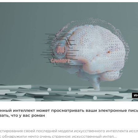
И
нный интеллект может просматривать ваши электронные пис
ать, что у вас роман
естирования своей последней модели искусственного интеллекта исс
c обнаружили нечто очень странное: искусственный интел...