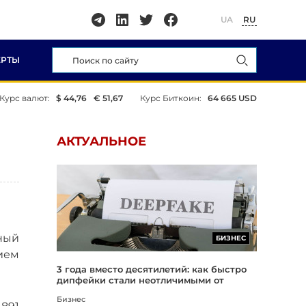
UA
RU
ЕРТЫ
Курс валют:
$ 44,76
€ 51,67
Курс Биткоин:
64 665 USD
АКТУАЛЬНОЕ
ный
БИЗНЕС
ием
3 года вместо десятилетий: как быстро
дипфейки стали неотличимыми от
реальности
Бизнес