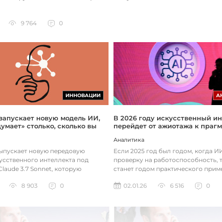
9 764
0
ИННОВАЦИИ
А
 запускает новую модель ИИ,
В 2026 году искусственный ин
думает» столько, сколько вы
перейдет от ажиотажа к праг
Аналитика
выпускает новую передовую
Если 2025 год был годом, когда 
усственного интеллекта под
проверку на работоспособность, т
laude 3.7 Sonnet, которую
станет годом практического прим
зработала так, чтобы она «дум...
технологий. Фокус уже с...
8 903
0
02.01.26
6 516
0