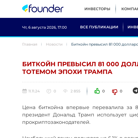
ИНВЕСТОРЫ
КОМПА
ВСЕ ПУБЛИКАЦИИ
ИНВ
Чт, 6 августа 2026, 17:00
Главная
Новости
Биткойн превысил 81 000 долларо
БИТКОЙН ПРЕВЫСИЛ 81 000 ДОЛ
ТОТЕМОМ ЭПОХИ ТРАМПА
11.11.24
0
2 855
0
0
Цена биткойна впервые перевалила за 8
президент Дональд Трамп использует ци
прокриптозаконодателей.