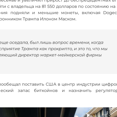
ресенье и увеличил прирост до беспрецедентных 81
и с владельца на 81 550 долларов по состоянию на 
ния подняли и меньшие монеты, включая Dogeco
оронником Трампа Илоном Маском.
еще оседала, был лишь вопрос времени, когда
сприятие Трампа как прокрипто, и это то, что мы
авляющий директор маркет-мейкерской фирмы
пообещал поставить США в центр индустрии цифро
ический запас биткойнов и назначить регулятор