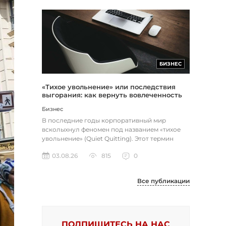
БИЗНЕС
«Тихое увольнение» или последствия
выгорания: как вернуть вовлеченность
через смысл и цель
Бизнес
В последние годы корпоративный мир
всколыхнул феномен под названием «тихое
увольнение» (Quiet Quitting). Этот термин
описывает поведение работников, к...
03.08.26
815
0
Все публикации
ПОДПИШИТЕСЬ НА НАС