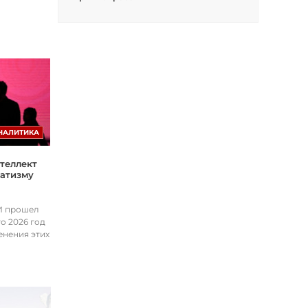
НАЛИТИКА
теллект
матизму
ИИ прошел
о 2026 год
енения этих