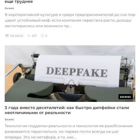
еще труднее
Бизнес
В корпоративной культуре и среди предпринимателей до сих пор
царит устойчивый миф: если компания перестала расти, доходы
застопорились или возникли пр...
06.08.26
631
0
БИЗНЕС
3 года вместо десятилетий: как быстро дипфейки стали
неотличимыми от реальности
Бизнес
Технология подделки реальности и технология ее разоблачения
развиваются параллельно, но первая почти всегда на шаг
впереди. Это не метафора, а то, как...