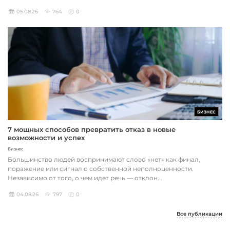
05.08.26
764
0
БИЗНЕС
7 мощных способов превратить отказ в новые
возможности и успех
Бизнес
Большинство людей воспринимают слово «нет» как финал,
поражение или сигнал о собственной неполноценности.
Независимо от того, о чем идет речь — отклон...
04.08.26
797
0
Все публикации