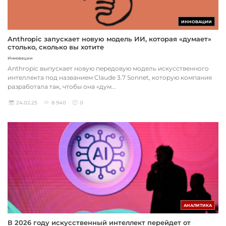
ИННОВАЦИИ
Anthropic запускает новую модель ИИ, которая «думает»
столько, сколько вы хотите
Инновации
Anthropic выпускает новую передовую модель искусственного
интеллекта под названием Claude 3.7 Sonnet, которую компания
разработала так, чтобы она «дум...
24.02.25
8 940
0
АНАЛИТИКА
В 2026 году искусственный интеллект перейдет от