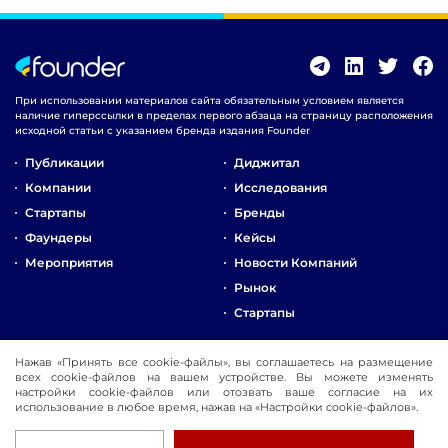
При использовании материалов сайта обязательным условием является
наличие гиперссылки в пределах первого абзаца на страницу расположения
исходной статьи с указанием бренда издания Founder
Публикации
Диджитал
Компании
Исследования
Стартапы
Бренды
Фаундеры
Кейсы
Мероприятия
Новости Компаний
Рынок
Стартапы
О Компании
Нажав «Принять все cookie-файлы», вы соглашаетесь на размещение
Реклама
всех cookie-файлов на вашем устройстве. Вы можете изменять
настройки cookie-файлов или отозвать ваше согласие на их
Контакты
использование в любое время, нажав на «Настройки cookie-файлов».