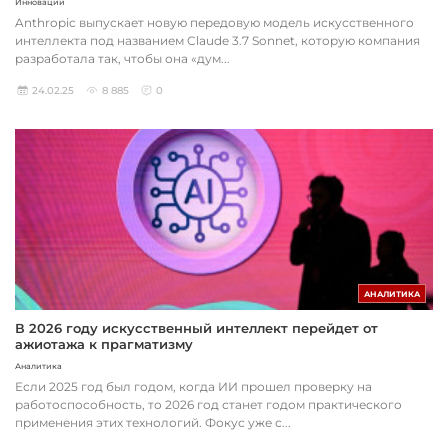
Инновации
Anthropic выпускает новую передовую модель искусственного
интеллекта под названием Claude 3.7 Sonnet, которую компания
разработала так, чтобы она «дум...
24.02.25
8 885
0
АНАЛИТИКА
В 2026 году искусственный интеллект перейдет от
ажиотажа к прагматизму
Аналитика
Если 2025 год был годом, когда ИИ прошел проверку на
работоспособность, то 2026 год станет годом практического
применения этих технологий. Фокус уже с...