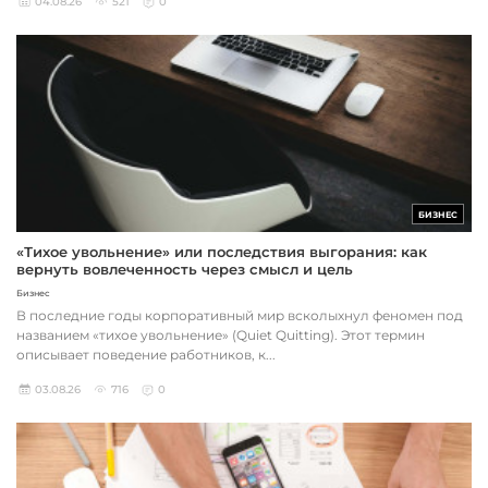
04.08.26
521
0
БИЗНЕС
«Тихое увольнение» или последствия выгорания: как
вернуть вовлеченность через смысл и цель
Бизнес
В последние годы корпоративный мир всколыхнул феномен под
названием «тихое увольнение» (Quiet Quitting). Этот термин
описывает поведение работников, к...
03.08.26
716
0