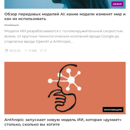
ОБЗОР
Обзор передовых моделей AI: какие модели изменят мир и
как их использовать
Инновации
Модели ИИ разрабатываются с головокружительной скоростью
всеми, от крупных технологических компаний вроде Google до
стартапов вроде OpenAI и Anthropic...
18.02.25
9 268
0
ИННОВАЦИИ
Anthropic запускает новую модель ИИ, которая «думает»
столько, сколько вы хотите