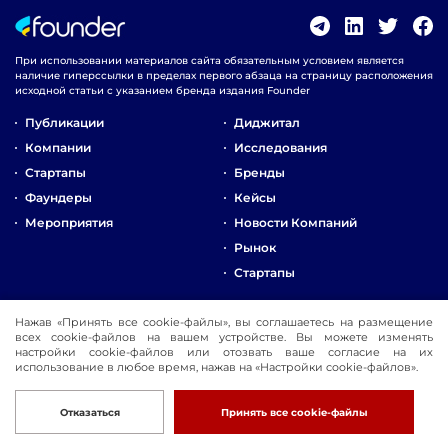
При использовании материалов сайта обязательным условием является
наличие гиперссылки в пределах первого абзаца на страницу расположения
исходной статьи с указанием бренда издания Founder
Публикации
Диджитал
Компании
Исследования
Стартапы
Бренды
Фаундеры
Кейсы
Мероприятия
Новости Компаний
Рынок
Стартапы
О Компании
Нажав «Принять все cookie-файлы», вы соглашаетесь на размещение
Реклама
всех cookie-файлов на вашем устройстве. Вы можете изменять
настройки cookie-файлов или отозвать ваше согласие на их
Контакты
использование в любое время, нажав на «Настройки cookie-файлов».
© 2016-2026 Founder
Разработка
Отказаться
Принять все cookie-файлы