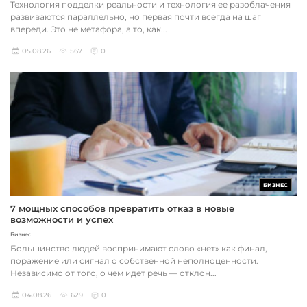
Технология подделки реальности и технология ее разоблачения
развиваются параллельно, но первая почти всегда на шаг
впереди. Это не метафора, а то, как...
05.08.26
567
0
БИЗНЕС
7 мощных способов превратить отказ в новые
возможности и успех
Бизнес
Большинство людей воспринимают слово «нет» как финал,
поражение или сигнал о собственной неполноценности.
Независимо от того, о чем идет речь — отклон...
04.08.26
629
0