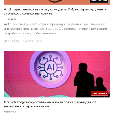
ИННОВАЦИИ
Anthropic запускает новую модель ИИ, которая «думает»
столько, сколько вы хотите
Инновации
Anthropic выпускает новую передовую модель искусственного
интеллекта под названием Claude 3.7 Sonnet, которую компания
разработала так, чтобы она «дум...
24.02.25
8 903
0
АНАЛИТИКА
В 2026 году искусственный интеллект перейдет от
ажиотажа к прагматизму
Аналитика