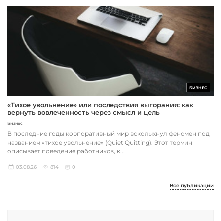
БИЗНЕС
«Тихое увольнение» или последствия выгорания: как
вернуть вовлеченность через смысл и цель
Бизнес
В последние годы корпоративный мир всколыхнул феномен под
названием «тихое увольнение» (Quiet Quitting). Этот термин
описывает поведение работников, к...
03.08.26
814
0
Все публикации