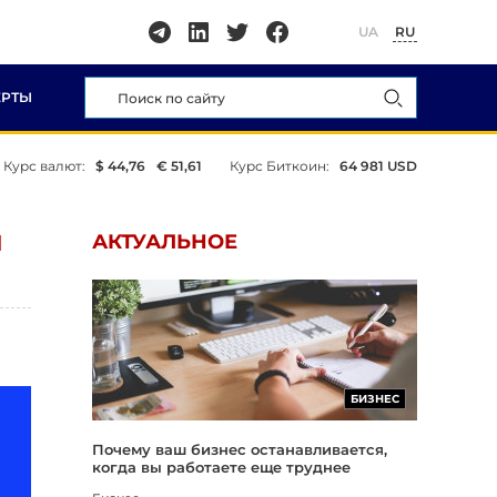
UA
RU
ЕРТЫ
Курс валют:
$ 44,76
€ 51,61
Курс Биткоин:
64 981 USD
И
АКТУАЛЬНОЕ
БИЗНЕС
Почему ваш бизнес останавливается,
когда вы работаете еще труднее