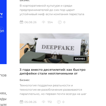
Бизнес
В корпоративной культуре и среди
предпринимателей до сих пор царит
устойчивый миф: если компания перестала
расти, доходы застопорились или возникли
06.08.26
554
0
пр...
БИЗНЕС
3 года вместо десятилетий: как быстро
дипфейки стали неотличимыми от
пов
реальности
Бизнес
Технология подделки реальности и
технология ее разоблачения развиваются
ях,
параллельно, но первая почти всегда на шаг
впереди. Это не метафора, а то, как...
анды
05.08.26
712
0
ным