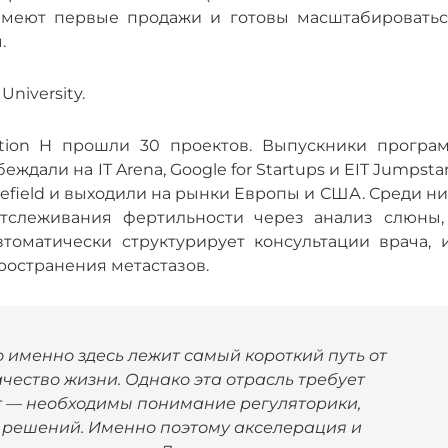
 имеют первые продажи и готовы масштабироватьс
.
niversity.
tion H прошли 30 проектов. Выпускники програ
дали на IT Arena, Google for Startups и EIT Jumpstar
tlefield и выходили на рынки Европы и США. Среди н
отслеживания фертильности через анализ слюны, 
втоматически структурирует консультации врача, 
ространения метастазов.
о именно здесь лежит самый короткий путь от
чество жизни. Однако эта отрасль требует
т — необходимы понимание регуляторики,
 решений. Именно поэтому акселерация и