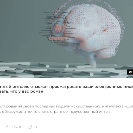
И
нный интеллект может просматривать ваши электронные пис
ать, что у вас роман
естирования своей последней модели искусственного интеллекта исс
c обнаружили нечто очень странное: искусственный интел...
9 781
0