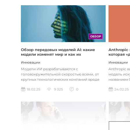
ОБЗОР
Обзор передовых моделей AI: какие
Anthropic
модели изменят мир и как их
которая «
использовать
хотите
Инновации
Инновации
Модели ИИ разрабатываются с
Anthropic 
головокружительной скоростью всеми, от
модель иск
крупных технологических компаний вроде
названием C
Google до стартапов вроде OpenAI и
компания ра
18.02.25
9 325
0
24.02.25
Anthropic...