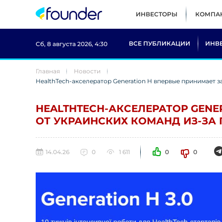
ИНВЕСТОРЫ
КОМПА
ВСЕ ПУБЛИКАЦИИ
ИНВ
Сб, 8 августа 2026, 4:30
Главная
Новости
HealthTech-акселератор Generation H впервые принимает з
HEALTHTECH-АКСЕЛЕРАТОР GENE
ОТ УКРАИНСКИХ КОМАНД ИЗ-ЗА
14.04.26
0
1 611
0
0