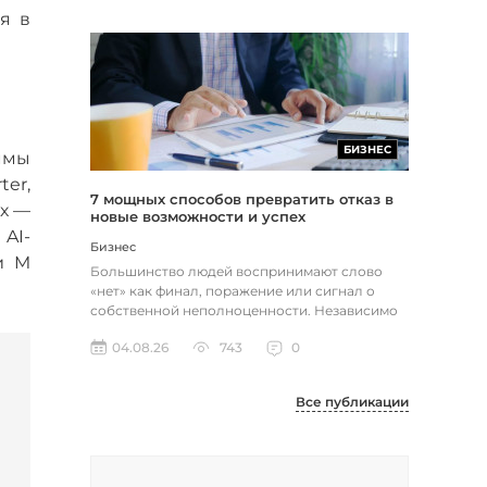
я в
БИЗНЕС
ммы
ter,
7 мощных способов превратить отказ в
их —
новые возможности и успех
AI-
Бизнес
и M
Большинство людей воспринимают слово
«нет» как финал, поражение или сигнал о
собственной неполноценности. Независимо
от того, о чем идет речь — отклон...
04.08.26
743
0
Все публикации