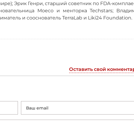
ире); Эрик Генри, старший советник по FDA-компла
сновательница Moeco и менторка Techstars; Влади
атель и сооснователь TerraLab и Liki24 Foundation.
Оставить свой коммента