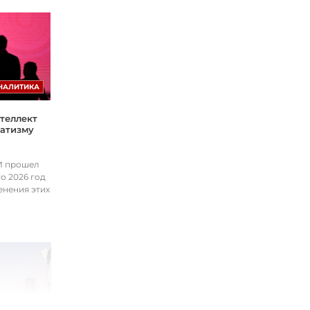
НАЛИТИКА
теллект
матизму
ИИ прошел
о 2026 год
енения этих