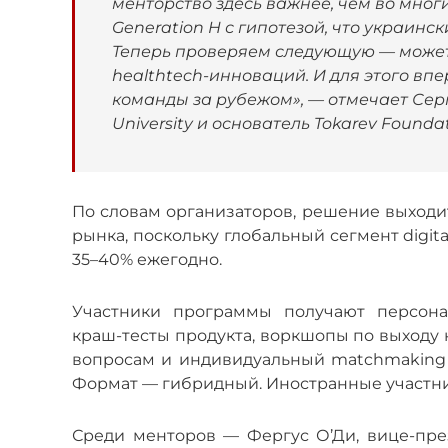
менторство здесь важнее, чем во многи
Generation H с гипотезой, что украинс
Теперь проверяем следующую — может
healthtech-инноваций. И для этого в
команды за рубежом», — отмечает Серг
University и основатель Tokarev Foundat
По словам организаторов, решение выходи
рынка, поскольку глобальный сегмент digita
35–40% ежегодно.
Участники программы получают персонал
краш-тесты продукта, воркшопы по выходу
вопросам и индивидуальный matchmaking 
Формат — гибридный. Иностранные участник
Среди менторов — Фергус О’Ди, вице-пре