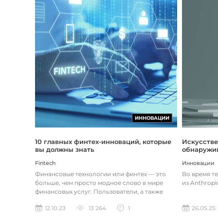
ИННОВАЦИИ
Искусстве
10 главных финтех-инноваций, которые
обнаружив
вы должны знать
Инновации
Fintech
Во время т
Финансовые технологии или финтех — это
из Anthropi
больше, чем просто модное слово в мире
финансовых услуг. Пользователи, а также
предприятия догоняют тенденции в...
26.05.25
12.10.23
13 264
1