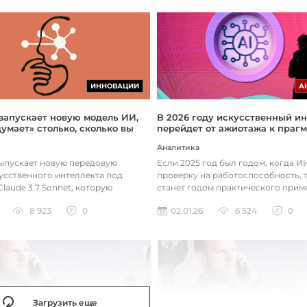
ИННОВАЦИИ
А
 запускает новую модель ИИ,
В 2026 году искусственный ин
думает» столько, сколько вы
перейдет от ажиотажа к праг
Аналитика
выпускает новую передовую
Если 2025 год был годом, когда 
усственного интеллекта под
проверку на работоспособность, т
laude 3.7 Sonnet, которую
станет годом практического прим
зработала так, чтобы она «дум...
технологий. Фокус уже с...
8 923
0
02.01.26
6 524
0
Загрузить еще