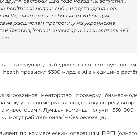
х других секторах. Два года назад мы запустили
кий healthtech недооценён, и подтвердили её.
 ли Украина стать глобальным хабом для
первые расширяем программу на украинские
ей Токарев, impact-инвестор и сооснователь SET
ion.
ть на международный уровень соответствует динам
l health превысил $300 млрд, а AI в медицине растё
изированное менторство, проверку бизнес-моде
 на международные рынки, поддержку по регулятор
с инвесторами. Лучшая команда получит 650 000 г
и могут работать онлайн без релокации.
зидент по коммерческим операциям FIRE1 (одного