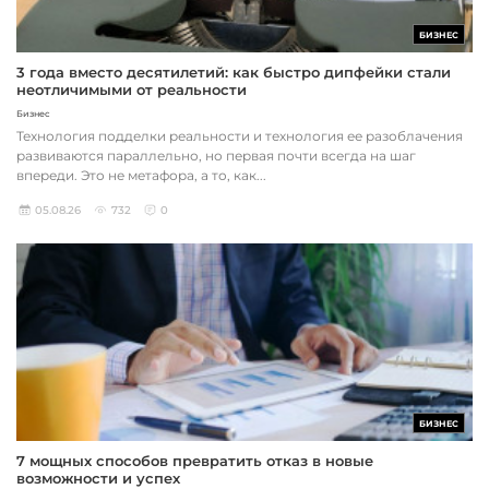
БИЗНЕС
3 года вместо десятилетий: как быстро дипфейки стали
неотличимыми от реальности
Бизнес
Технология подделки реальности и технология ее разоблачения
развиваются параллельно, но первая почти всегда на шаг
впереди. Это не метафора, а то, как...
05.08.26
732
0
БИЗНЕС
7 мощных способов превратить отказ в новые
возможности и успех