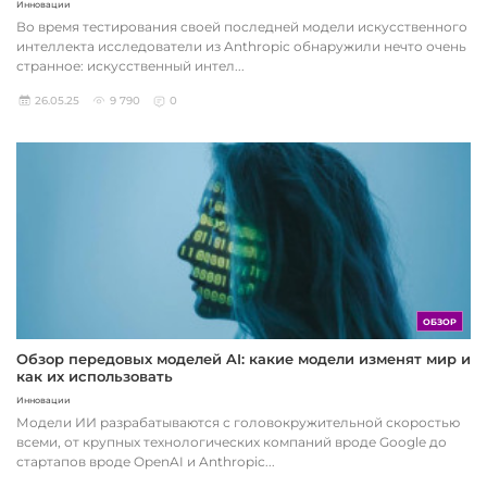
Инновации
Во время тестирования своей последней модели искусственного
интеллекта исследователи из Anthropic обнаружили нечто очень
странное: искусственный интел...
26.05.25
9 790
0
ОБЗОР
Обзор передовых моделей AI: какие модели изменят мир и
как их использовать
Инновации
Модели ИИ разрабатываются с головокружительной скоростью
всеми, от крупных технологических компаний вроде Google до
стартапов вроде OpenAI и Anthropic...