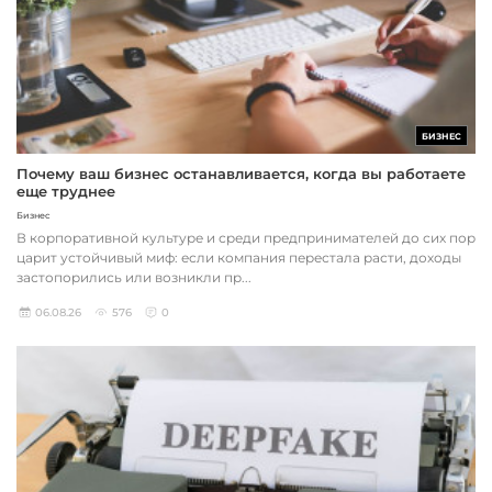
БИЗНЕС
Почему ваш бизнес останавливается, когда вы работаете
еще труднее
Бизнес
В корпоративной культуре и среди предпринимателей до сих пор
царит устойчивый миф: если компания перестала расти, доходы
застопорились или возникли пр...
06.08.26
576
0