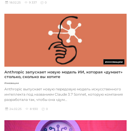
18.02.25
9 337
0
ИННОВАЦИИ
Anthropic запускает новую модель ИИ, которая «думает»
столько, сколько вы хотите
Инновации
Anthropic выпускает новую передовую модель искусственного
интеллекта под названием Claude 3.7 Sonnet, которую компания
разработала так, чтобы она «дум...
24.02.25
8 930
0