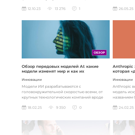
предприятия догоняют тенденции в...
26.05.25
12.10.23
13 276
1
ОБЗОР
Обзор передовых моделей AI: какие
Anthropic
модели изменят мир и как их
которая «
использовать
хотите
Инновации
Инновации
Модели ИИ разрабатываются с
Anthropic 
головокружительной скоростью всеми, от
модель иск
крупных технологических компаний вроде
названием C
Google до стартапов вроде OpenAI и
компания ра
18.02.25
9 350
0
24.02.25
Anthropic...