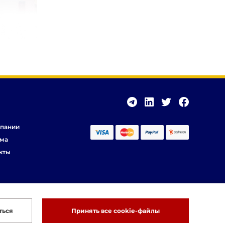
пании
ма
кты
ться
Принять все cookie-файлы
Разработка