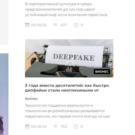
В корпоративной культуре и среди
предпринимателей до сих пор царит
устойчивый миф: если компания перестала
расти, доходы застопорились или возникли
06.08.26
607
0
пр...
БИЗНЕС
3 года вместо десятилетий: как быстро
дипфейки стали неотличимыми от
реальности
Бизнес
Технология подделки реальности и
технология ее разоблачения развиваются
параллельно, но первая почти всегда на шаг
впереди. Это не метафора, а то, как...
05.08.26
752
0