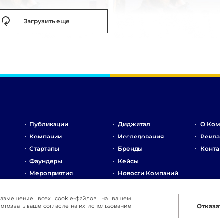
Загрузить еще
Публикации
Диджитал
О Ком
Компании
Исследования
Рекла
Стартапы
Бренды
Конта
Фаундеры
Кейсы
Мероприятия
Новости Компаний
Рынок
Стартапы
размещение всех cookie-файлов на вашем
отозвать ваше согласие на их использование
Отказа