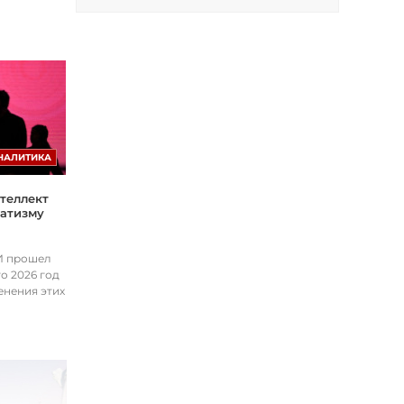
НАЛИТИКА
теллект
матизму
ИИ прошел
о 2026 год
енения этих