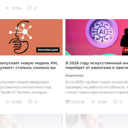
9 794
0
ИННОВАЦИИ
А
 запускает новую модель ИИ,
В 2026 году искусственный ин
думает» столько, сколько вы
перейдет от ажиотажа к праг
Аналитика
выпускает новую передовую
Если 2025 год был годом, когда 
усственного интеллекта под
проверку на работоспособность, т
laude 3.7 Sonnet, которую
станет годом практического прим
зработала так, чтобы она «дум...
технологий. Фокус уже с...
8 938
0
02.01.26
6 525
0