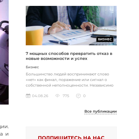
БИЗНЕС
7 мощных способов превратить отказ в
новые возможности и успех
Бизнес
Большинство людей воспринимают слово
«нет» как финал, поражение или сигнал о
собственной неполноценности. Независимо
от того, о чем идет речь — отклон...
04.08.26
775
0
Все публикации
дии.
а и
ПОДПИШИТЕСЬ НА НАС