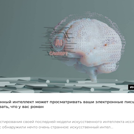
И
нный интеллект может просматривать ваши электронные пис
ать, что у вас роман
естирования своей последней модели искусственного интеллекта исс
c обнаружили нечто очень странное: искусственный интел...