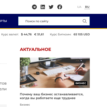
UA
RU
ЕРТЫ
Курс валют:
$ 44,76
€ 51,61
Курс Биткоин:
65 105 USD
АКТУАЛЬНОЕ
тов
БИЗНЕС
ели
Почему ваш бизнес останавливается,
когда вы работаете еще труднее
Бизнес