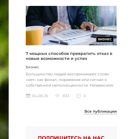
БИЗНЕС
7 мощных способов превратить отказ в
новые возможности и успех
Бизнес
Большинство людей воспринимают слово
«нет» как финал, поражение или сигнал о
собственной неполноценности. Независимо
от того, о чем идет речь — отклон...
04.08.26
833
0
Все публикации
ПОДПИШИТЕСЬ НА НАС