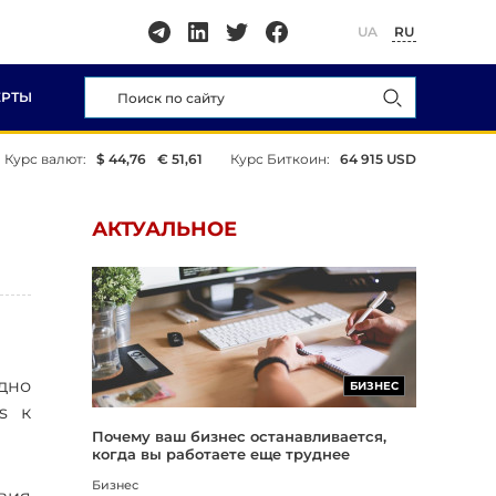
UA
RU
ЕРТЫ
Курс валют:
$ 44,76
€ 51,61
Курс Биткоин:
64 915 USD
АКТУАЛЬНОЕ
дно
БИЗНЕС
s к
Почему ваш бизнес останавливается,
когда вы работаете еще труднее
Бизнес