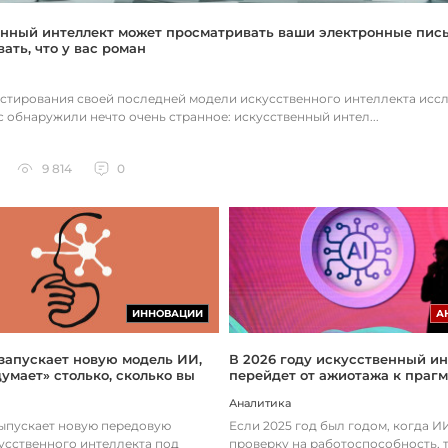
нный интеллект может просматривать ваши электронные пис
ать, что у вас роман
естирования своей последней модели искусственного интеллекта исс
c обнаружили нечто очень странное: искусственный интел...
9 814
0
ИННОВАЦИИ
А
 запускает новую модель ИИ,
В 2026 году искусственный ин
думает» столько, сколько вы
перейдет от ажиотажа к праг
Аналитика
выпускает новую передовую
Если 2025 год был годом, когда 
усственного интеллекта под
проверку на работоспособность, т