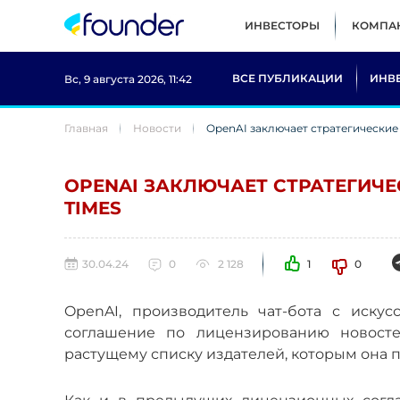
ИНВЕСТОРЫ
КОМПА
ВСЕ ПУБЛИКАЦИИ
ИНВ
Вс, 9 августа 2026, 11:42
Главная
Новости
OpenAI заключает стратегические 
OPENAI ЗАКЛЮЧАЕТ СТРАТЕГИЧЕ
TIMES
30.04.24
0
2 128
1
0
OpenAI, производитель чат-бота с иску
соглашение по лицензированию новостей
растущему списку издателей, которым она пл