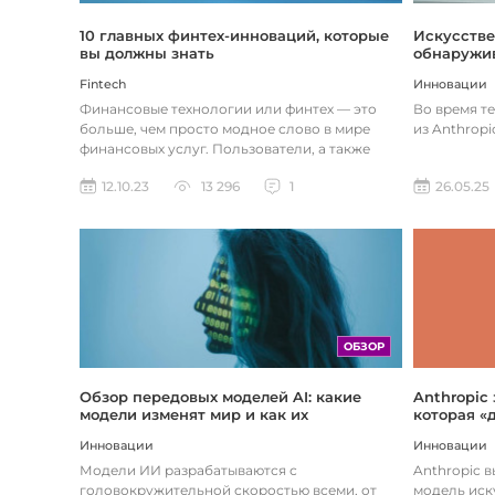
Искусстве
10 главных финтех-инноваций, которые
обнаружив
вы должны знать
Инновации
Fintech
Во время т
Финансовые технологии или финтех — это
из Anthropi
больше, чем просто модное слово в мире
финансовых услуг. Пользователи, а также
предприятия догоняют тенденции в...
26.05.25
12.10.23
13 296
1
ОБЗОР
Обзор передовых моделей AI: какие
Anthropic
модели изменят мир и как их
которая «
использовать
хотите
Инновации
Инновации
Модели ИИ разрабатываются с
Anthropic 
головокружительной скоростью всеми, от
модель иск