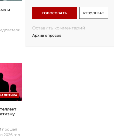
ьма и
ГОЛОСОВАТЬ
РЕЗУЛЬТАТ
Оставить комментарий
ледователи
Архив опросов
НАЛИТИКА
теллект
матизму
ИИ прошел
о 2026 год