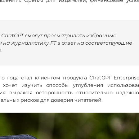
шениях OpenAI для издателей, финансовые усло
и ChatGPT смогут просматривать избранные
 на журналистику FT в ответ на соответствующие
.
го года стал клиентом продукта ChatGPT Enterpris
 хочет изучить способы углубления использова
емя выражая осторожность относительно надежно
альных рисков для доверия читателей.