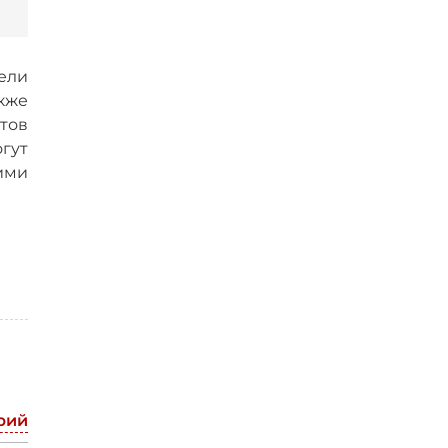
ели
акже
тов
гут
ими
рий