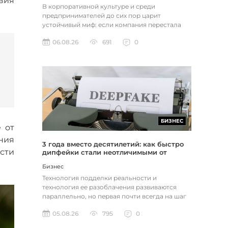
вия
В корпоративной культуре и среди
предпринимателей до сих пор царит
устойчивый миф: если компания перестала
расти, доходы застопорились или возникли
06.08.26
691
0
пр...
БИЗНЕС
e от
ния
3 года вместо десятилетий: как быстро
сти
дипфейки стали неотличимыми от
реальности
Бизнес
Технология подделки реальности и
технология ее разоблачения развиваются
параллельно, но первая почти всегда на шаг
впереди. Это не метафора, а то, как...
05.08.26
795
0