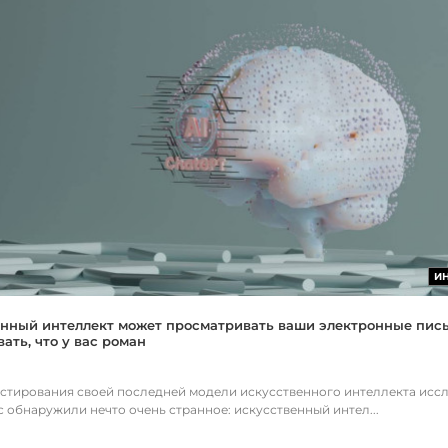
И
нный интеллект может просматривать ваши электронные пис
ать, что у вас роман
естирования своей последней модели искусственного интеллекта исс
c обнаружили нечто очень странное: искусственный интел...