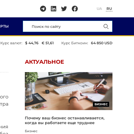
UA
RU
ЕРТЫ
Курс валют:
$ 44,76
€ 51,61
Курс Биткоин:
64 850 USD
АКТУАЛЬНОЕ
ого
тра
БИЗНЕС
Почему ваш бизнес останавливается,
когда вы работаете еще труднее
ния
Бизнес
без