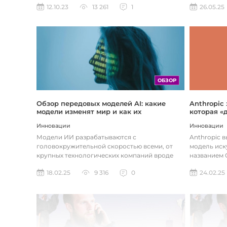
26.05.25
12.10.23
13 261
1
ОБЗОР
Обзор передовых моделей AI: какие
Anthropic
модели изменят мир и как их
которая «
использовать
хотите
Инновации
Инновации
Модели ИИ разрабатываются с
Anthropic 
головокружительной скоростью всеми, от
модель иск
крупных технологических компаний вроде
названием C
Google до стартапов вроде OpenAI и
компания ра
18.02.25
9 316
0
24.02.25
Anthropic...