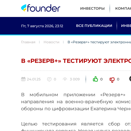
ИНВЕСТОРЫ
КОМПА
ВСЕ ПУБЛИКАЦИИ
ИНВ
Пт, 7 августа 2026, 23:12
Главная
Новости
В «Резерв+» тестируют электронн
В «РЕЗЕРВ+» ТЕСТИРУЮТ ЭЛЕКТ
24.01.25
0
3 009
0
0
В мобильном приложении «Резерв+» на
направления на военно-врачебную комис
обороны по цифровизации Екатерина Черн
Целью тестирования является сбор от
функционала сервиса. Новая услуга позво