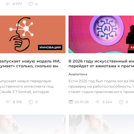
9 777
0
ИННОВАЦИИ
А
 запускает новую модель ИИ,
В 2026 году искусственный ин
думает» столько, сколько вы
перейдет от ажиотажа к праг
Аналитика
выпускает новую передовую
Если 2025 год был годом, когда 
усственного интеллекта под
проверку на работоспособность, т
laude 3.7 Sonnet, которую
станет годом практического прим
зработала так, чтобы она «дум...
технологий. Фокус уже с...
8 918
0
02.01.26
6 524
0