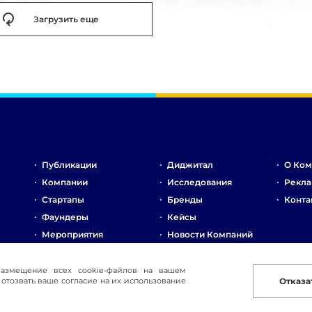
Загрузить еще
Публикации
Диджитал
О Ком
Компании
Исследования
Рекла
Стартапы
Бренды
Конта
Фаундеры
Кейсы
Мероприятия
Новости Компаний
Рынок
Стартапы
размещение всех cookie-файлов на вашем
отозвать ваше согласие на их использование
Отказа