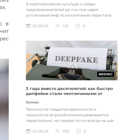
В корпоративной культуре и среди
ях.
предпринимателей до сих пор царит
устойчивый миф: если компания перестала
расти, доходы застопорились или возникли
с в
06.08.26
531
0
пр...
чит
рес
БИЗНЕС
3 года вместо десятилетий: как быстро
дипфейки стали неотличимыми от
реальности
Бизнес
Технология подделки реальности и
технология ее разоблачения развиваются
параллельно, но первая почти всегда на шаг
впереди. Это не метафора, а то, как...
05.08.26
692
0