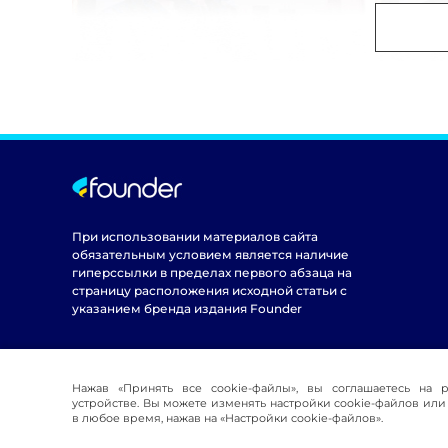
При использовании материалов сайта
обязательным условием является наличие
гиперссылки в пределах первого абзаца на
страницу расположения исходной статьи с
указанием бренда издания Founder
Нажав «Принять все cookie-файлы», вы соглашаетесь на 
устройстве. Вы можете изменять настройки cookie-файлов или 
в любое время, нажав на «Настройки cookie-файлов».
© 2016-2026 Founder