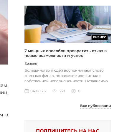
БИЗНЕС
7 мощных способов превратить отказ в
новые возможности и успех
Бизнес
Большинство людей воспринимают слово
«нет» как финал, поражение или сигнал о
собственной неполноценности. Независимо
ам,
от того, о чем идет речь — отклон...
04.08.26
721
0
иц,
Все публикации
м в
ПОДПИШИТЕСЬ НА НАС