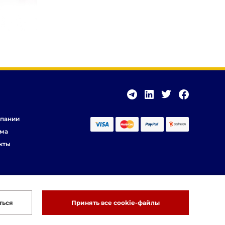
пании
ма
кты
ться
Принять все cookie-файлы
Разработка