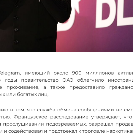
Telegram, имеющий около 900 миллионов актив
е годы правительство ОАЭ облегчило иностран
е проживание, а также предоставило гражданс
х или богатых лиц.
ию в том, что служба обмена сообщениями не смо
тью. Французское расследование утверждает, что
ом прослушивании подозреваемых, разрешал продав
 и содействовал и подстрекал к торговле наркотика