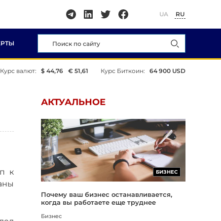
UA
RU
ЕРТЫ
Курс валют:
$ 44,76
€ 51,61
Курс Биткоин:
64 900 USD
АКТУАЛЬНОЕ
п к
БИЗНЕС
аны
Почему ваш бизнес останавливается,
когда вы работаете еще труднее
Бизнес