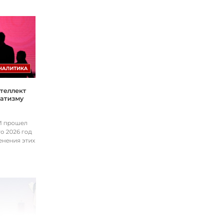
НАЛИТИКА
теллект
матизму
ИИ прошел
о 2026 год
енения этих