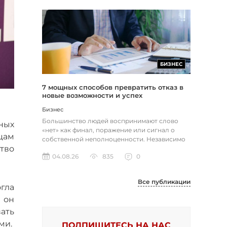
БИЗНЕС
7 мощных способов превратить отказ в
новые возможности и успех
Бизнес
Большинство людей воспринимают слово
ных
«нет» как финал, поражение или сигнал о
цам
собственной неполноценности. Независимо
тво
от того, о чем идет речь — отклон...
04.08.26
835
0
Все публикации
гла
 он
ать
ми.
ПОДПИШИТЕСЬ НА НАС