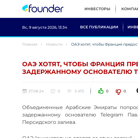
ИНВЕСТОРЫ
КОМПА
ВСЕ ПУБЛИКАЦИИ
ИНВ
Вс, 9 августа 2026, 13:34
Главная
Новости
ОАЭ хотят, чтобы Франция предос
ОАЭ ХОТЯТ, ЧТОБЫ ФРАНЦИЯ ПР
ЗАДЕРЖАННОМУ ОСНОВАТЕЛЮ T
27.08.24
0
3 472
0
0
Объединенные Арабские Эмираты попроси
задержанному основателю Telegram Пав
Персидского залива.