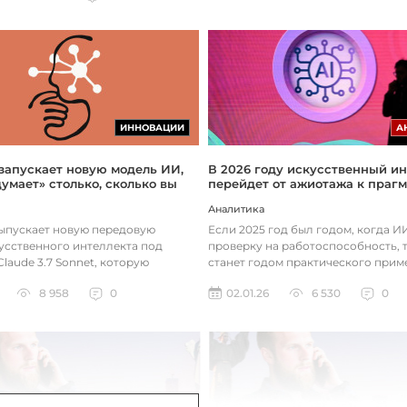
ИННОВАЦИИ
А
 запускает новую модель ИИ,
В 2026 году искусственный ин
думает» столько, сколько вы
перейдет от ажиотажа к праг
Аналитика
выпускает новую передовую
Если 2025 год был годом, когда 
усственного интеллекта под
проверку на работоспособность, т
laude 3.7 Sonnet, которую
станет годом практического прим
зработала так, чтобы она «дум...
технологий. Фокус уже с...
8 958
0
02.01.26
6 530
0