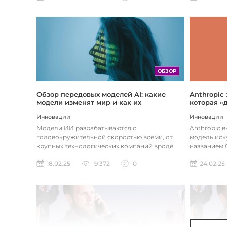
ОБЗОР
Обзор передовых моделей AI: какие
Anthropic
модели изменят мир и как их
которая «
использовать
хотите
Инновации
Инновации
Модели ИИ разрабатываются с
Anthropic 
головокружительной скоростью всеми, от
модель иск
крупных технологических компаний вроде
названием C
Google до стартапов вроде OpenAI и
компания ра
18.02.25
9 372
0
24.02.25
Anthropic...