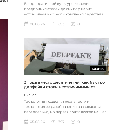
дел
В корпоративной культуре и среди
предпринимателей до сих пор царит
устойчивый миф: если компания перестала
расти, доходы застопорились или возникли
06.08.26
693
0
пр...
БИЗНЕС
3 года вместо десятилетий: как быстро
дипфейки стали неотличимыми от
реальности
Бизнес
Технология подделки реальности и
технология ее разоблачения развиваются
параллельно, но первая почти всегда на шаг
впереди. Это не метафора, а то, как...
05.08.26
797
0