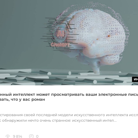
И
нный интеллект может просматривать ваши электронные пис
ать, что у вас роман
естирования своей последней модели искусственного интеллекта исс
c обнаружили нечто очень странное: искусственный интел...
9 814
0