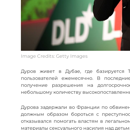
Image Credits: Getty Images
Дуров живет в Дубае, где базируется 
пользователей ежемесячно. В последни
получение разрешения на долгосрочно
небольшому количеству высокопоставленны
Дурова задержали во Франции по обвинен
должным образом бороться с преступнос
отказывался помогать властям в легальн
материалы сексуального насилия над детьми