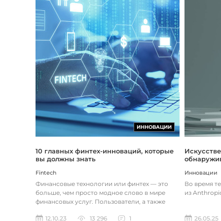
ИННОВАЦИИ
Искусстве
10 главных финтех-инноваций, которые
обнаружив
вы должны знать
Инновации
Fintech
Во время т
Финансовые технологии или финтех — это
из Anthropi
больше, чем просто модное слово в мире
финансовых услуг. Пользователи, а также
предприятия догоняют тенденции в...
26.05.25
12.10.23
13 296
1