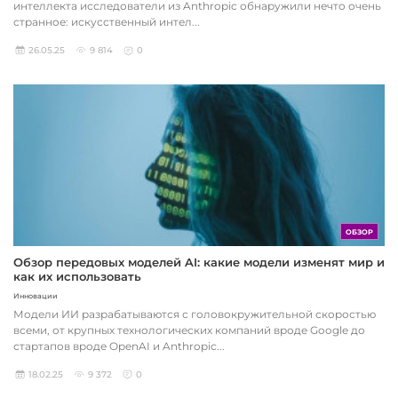
интеллекта исследователи из Anthropic обнаружили нечто очень
странное: искусственный интел...
26.05.25
9 814
0
ОБЗОР
Обзор передовых моделей AI: какие модели изменят мир и
как их использовать
Инновации
Модели ИИ разрабатываются с головокружительной скоростью
всеми, от крупных технологических компаний вроде Google до
стартапов вроде OpenAI и Anthropic...
18.02.25
9 372
0