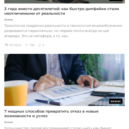
3 года вместо десятилетий: как быстро дипфейки стали
неотличимыми от реальности
Бизнес
Технология подделки реальности и технология ее разоблачения
развиваются параллельно, но первая почти всегда на шаг
впереди. Это не метафора, а то, как...
05.08.26
796
0
БИЗНЕС
7 мощных способов превратить отказ в новые
возможности и успех
Бизнес
Большинство людей воспринимают слово «нет» как финал,