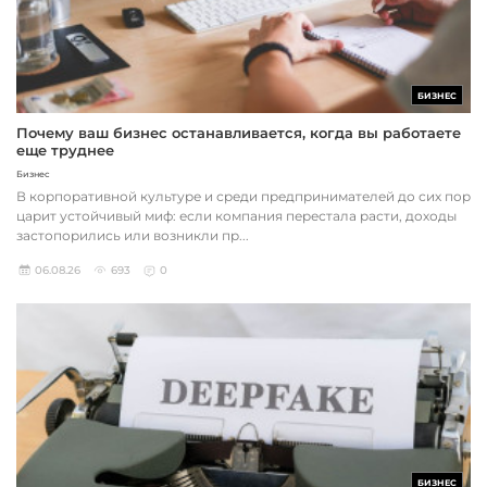
БИЗНЕС
Почему ваш бизнес останавливается, когда вы работаете
еще труднее
Бизнес
В корпоративной культуре и среди предпринимателей до сих пор
царит устойчивый миф: если компания перестала расти, доходы
застопорились или возникли пр...
06.08.26
693
0
БИЗНЕС