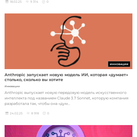
18.02.25
9 314
0
ИННОВАЦИИ
Anthropic запускает новую модель ИИ, которая «думает»
столько, сколько вы хотите
Инновации
Anthropic выпускает новую передовую модель искусственного
интеллекта под названием Claude 3.7 Sonnet, которую компания
разработала так, чтобы она «дум...
24.02.25
8 918
0