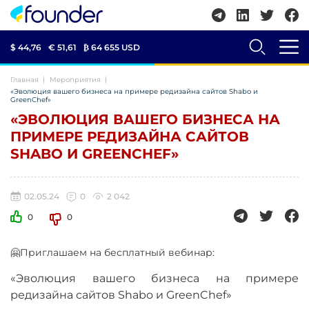
$ 44,76
€ 51,61
₿
64 655 USD
Главная
Мероприятия
«Эволюция вашего бизнеса на примере редизайна сайтов Shabo и
GreenChef»
«ЭВОЛЮЦИЯ ВАШЕГО БИЗНЕСА НА
ПРИМЕРЕ РЕДИЗАЙНА САЙТОВ
SHABO И GREENCHEF»
02.05.24
0
2 042
0
0
🤗Приглашаем на бесплатный вебинар:
«Эволюция вашего бизнеса на примере
редизайна сайтов Shabo и GreenChef»