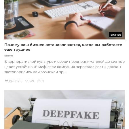
БИЗНЕС
Почему ваш бизнес останавливается, когда вы работаете
еще труднее
Бизнес
В корпоративной культуре и среди предпринимателей до сих пор
царит устойчивый миф: если компания перестала расти, доходы
застопорились или возникли пр...
06.08.26
521
0