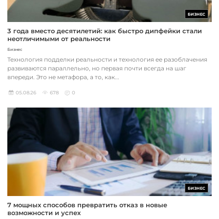
БИЗНЕС
3 года вместо десятилетий: как быстро дипфейки стали
неотличимыми от реальности
Бизнес
Технология подделки реальности и технология ее разоблачения
развиваются параллельно, но первая почти всегда на шаг
впереди. Это не метафора, а то, как...
05.08.26
678
0
БИЗНЕС
7 мощных способов превратить отказ в новые
возможности и успех