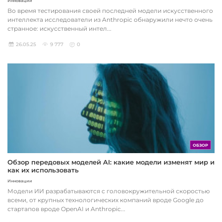
Инновации
Во время тестирования своей последней модели искусственного
интеллекта исследователи из Anthropic обнаружили нечто очень
странное: искусственный интел...
26.05.25
9 777
0
ОБЗОР
Обзор передовых моделей AI: какие модели изменят мир и
как их использовать
Инновации
Модели ИИ разрабатываются с головокружительной скоростью
всеми, от крупных технологических компаний вроде Google до
стартапов вроде OpenAI и Anthropic...