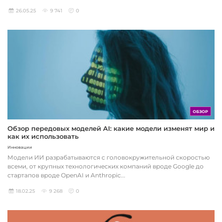
26.05.25
9 741
0
ОБЗОР
Обзор передовых моделей AI: какие модели изменят мир и
как их использовать
Инновации
Модели ИИ разрабатываются с головокружительной скоростью
всеми, от крупных технологических компаний вроде Google до
стартапов вроде OpenAI и Anthropic...
18.02.25
9 268
0