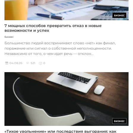
БИЗНЕС
7 мощных способов превратить отказ в новые
возможности и успех
Бизнес
Большинство людей воспринимают слово «нет» как финал,
поражение или сигнал о собственной неполноценности.
Независимо от того, о чем идет речь — отклон...
04.08.26
521
0
БИЗНЕС
«Тихое увольнение» или последствия выгорания: как