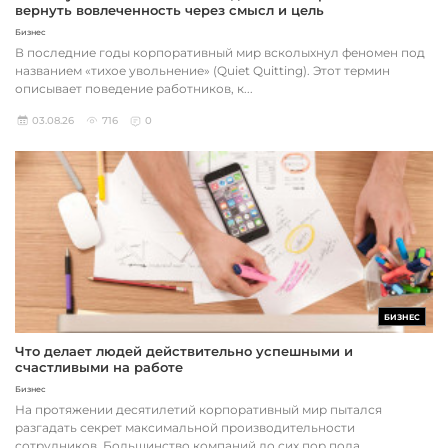
вернуть вовлеченность через смысл и цель
Бизнес
В последние годы корпоративный мир всколыхнул феномен под
названием «тихое увольнение» (Quiet Quitting). Этот термин
описывает поведение работников, к...
03.08.26
716
0
БИЗНЕС
Что делает людей действительно успешными и
счастливыми на работе
Бизнес
На протяжении десятилетий корпоративный мир пытался
разгадать секрет максимальной производительности
сотрудников. Большинство компаний до сих пор пола...