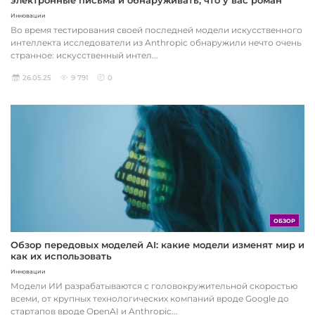
Инновации
Во время тестирования своей последней модели искусственного
интеллекта исследователи из Anthropic обнаружили нечто очень
странное: искусственный интел...
26.05.25
9 791
0
ОБЗОР
Обзор передовых моделей AI: какие модели изменят мир и
как их использовать
Инновации
Модели ИИ разрабатываются с головокружительной скоростью
всеми, от крупных технологических компаний вроде Google до
стартапов вроде OpenAI и Anthropic...