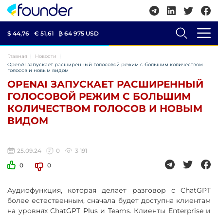
$ 44,76
€ 51,61
₿
64 975 USD
Главная
Новости
OpenAI запускает расширенный голосовой режим с большим количеством
голосов и новым видом
OPENAI ЗАПУСКАЕТ РАСШИРЕННЫЙ
ГОЛОСОВОЙ РЕЖИМ С БОЛЬШИМ
КОЛИЧЕСТВОМ ГОЛОСОВ И НОВЫМ
ВИДОМ
25.09.24
0
3 191
0
0
Аудиофункция, которая делает разговор с ChatGPT
более естественным, сначала будет доступна клиентам
на уровнях ChatGPT Plus и Teams. Клиенты Enterprise и