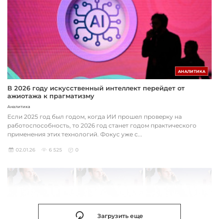
АНАЛИТИКА
В 2026 году искусственный интеллект перейдет от
ажиотажа к прагматизму
Аналитика
Если 2025 год был годом, когда ИИ прошел проверку на
работоспособность, то 2026 год станет годом практического
применения этих технологий. Фокус уже с...
02.01.26
6 525
0
Загрузить еще