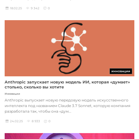
18.02.25
9 342
0
ИННОВАЦИИ
Anthropic запускает новую модель ИИ, которая «думает»
столько, сколько вы хотите
Инновации
Anthropic выпускает новую передовую модель искусственного
интеллекта под названием Claude 3.7 Sonnet, которую компания
разработала так, чтобы она «дум...
24.02.25
8 933
0