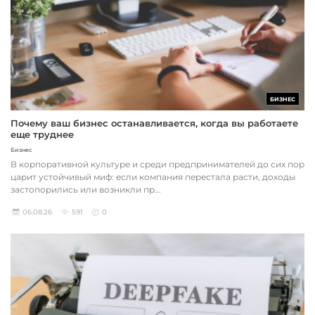
БИЗНЕС
Почему ваш бизнес останавливается, когда вы работаете
еще труднее
Бизнес
В корпоративной культуре и среди предпринимателей до сих пор
царит устойчивый миф: если компания перестала расти, доходы
застопорились или возникли пр...
06.08.26
591
0