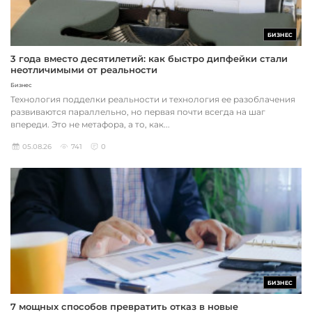
БИЗНЕС
3 года вместо десятилетий: как быстро дипфейки стали
неотличимыми от реальности
Бизнес
Технология подделки реальности и технология ее разоблачения
развиваются параллельно, но первая почти всегда на шаг
впереди. Это не метафора, а то, как...
05.08.26
741
0
БИЗНЕС
7 мощных способов превратить отказ в новые