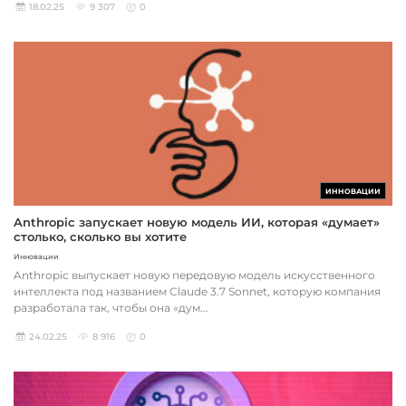
18.02.25
9 307
0
ИННОВАЦИИ
Anthropic запускает новую модель ИИ, которая «думает»
столько, сколько вы хотите
Инновации
Anthropic выпускает новую передовую модель искусственного
интеллекта под названием Claude 3.7 Sonnet, которую компания
разработала так, чтобы она «дум...
24.02.25
8 916
0