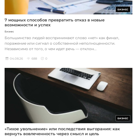
БИЗНЕС
7 мощных способов превратить отказ в новые
возможности и успех
Бизнес
Большинство людей воспринимают слово «нет» как финал,
поражение или сигнал о собственной неполноценности.
Независимо от того, о чем идет речь — отклон...
04.08.26
688
0
БИЗНЕС
«Тихое увольнение» или последствия выгорания: как
вернуть вовлеченность через смысл и цель