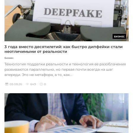
БИЗНЕС
3 года вместо десятилетий: как быстро дипфейки стали
неотличимыми от реальности
Бизнес
Технология подделки реальности и технология ее разоблачения
развиваются параллельно, но первая почти всегда на шаг
впереди. Это не метафора, а то, как...
05.08.26
649
0