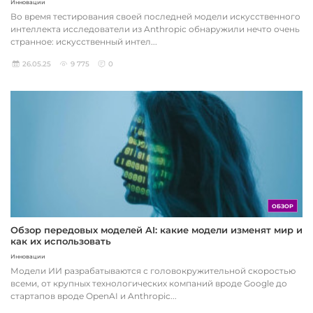
Инновации
Во время тестирования своей последней модели искусственного
интеллекта исследователи из Anthropic обнаружили нечто очень
странное: искусственный интел...
26.05.25
9 775
0
ОБЗОР
Обзор передовых моделей AI: какие модели изменят мир и
как их использовать
Инновации
Модели ИИ разрабатываются с головокружительной скоростью
всеми, от крупных технологических компаний вроде Google до
стартапов вроде OpenAI и Anthropic...