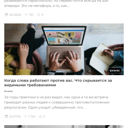
развиваются параллельно, но первая почти всегда на шаг
впереди. Это не метафора, а то, как...
05.08.26
741
0
БИЗНЕС
Когда слова работают против вас. Что скрывается за
видимыми требованиями
Бизнес
За годы практики я не раз видел, как одна и та же встреча
приводит разных людей к совершенно противоположным
результатам. Один уходит, убежденный, что...
22.07.26
1 124
0