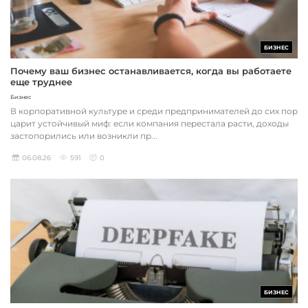
БИЗНЕС
Почему ваш бизнес останавливается, когда вы работаете
еще труднее
Бизнес
В корпоративной культуре и среди предпринимателей до сих пор
царит устойчивый миф: если компания перестала расти, доходы
застопорились или возникли пр...
06.08.26
591
0
БИЗНЕС