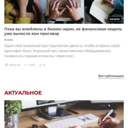
БИЗНЕС
Пока вы влюблены в бизнес-идею, ее финансовая модель
уже вынесла вам приговор
Бизнес
Один мой знакомый три года копил деньги, чтобы открыть свой
кроссфит-бокс. Хороший зал, качественное оборудование,
появились первые клиенты. Через вос...
18.06.26
1 892
0
Все публикации
АКТУАЛЬНОЕ