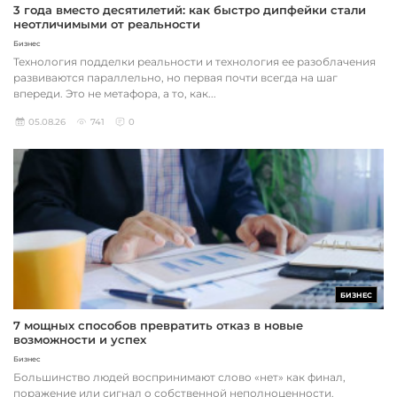
3 года вместо десятилетий: как быстро дипфейки стали
неотличимыми от реальности
Бизнес
Технология подделки реальности и технология ее разоблачения
развиваются параллельно, но первая почти всегда на шаг
впереди. Это не метафора, а то, как...
05.08.26
741
0
БИЗНЕС
7 мощных способов превратить отказ в новые
возможности и успех
Бизнес
Большинство людей воспринимают слово «нет» как финал,
поражение или сигнал о собственной неполноценности.