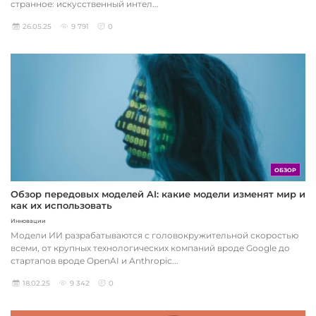
странное: искусственный интел...
26.05.25
9 791
0
ОБЗОР
Обзор передовых моделей AI: какие модели изменят мир и
как их использовать
Инновации
Модели ИИ разрабатываются с головокружительной скоростью
всеми, от крупных технологических компаний вроде Google до
стартапов вроде OpenAI и Anthropic...
18.02.25
9 342
0