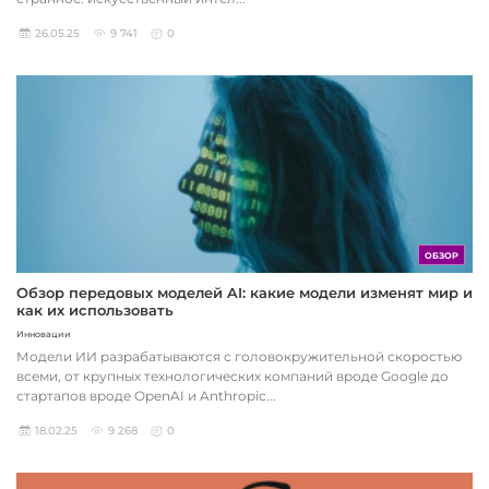
26.05.25
9 741
0
ОБЗОР
Обзор передовых моделей AI: какие модели изменят мир и
как их использовать
Инновации
Модели ИИ разрабатываются с головокружительной скоростью
всеми, от крупных технологических компаний вроде Google до
стартапов вроде OpenAI и Anthropic...
18.02.25
9 268
0