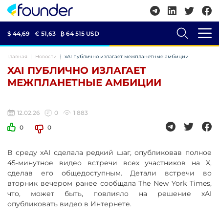
$ 44,69
€ 51,63
₿
64 515 USD
Главная
Новости
xAI публично излагает межпланетные амбиции
XAI ПУБЛИЧНО ИЗЛАГАЕТ
МЕЖПЛАНЕТНЫЕ АМБИЦИИ
12.02.26
0
1 883
0
0
В среду xAI сделала редкий шаг, опубликовав полное
45-минутное видео встречи всех участников на X,
сделав его общедоступным. Детали встречи во
вторник вечером ранее сообщала The New York Times,
что, может быть, повлияло на решение xAI
опубликовать видео в Интернете.