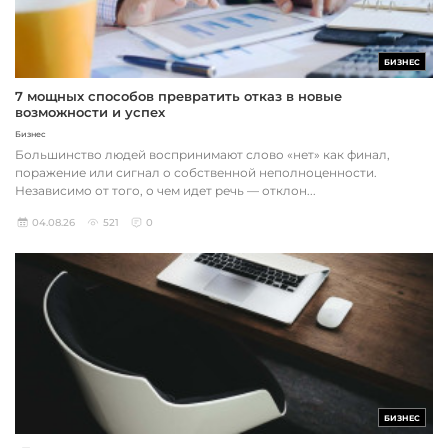
БИЗНЕС
7 мощных способов превратить отказ в новые
возможности и успех
Бизнес
Большинство людей воспринимают слово «нет» как финал,
поражение или сигнал о собственной неполноценности.
Независимо от того, о чем идет речь — отклон...
04.08.26
521
0
БИЗНЕС