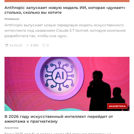
Anthropic запускает новую модель ИИ, которая «думает»
столько, сколько вы хотите
Инновации
Anthropic выпускает новую передовую модель искусственного
интеллекта под названием Claude 3.7 Sonnet, которую компания
разработала так, чтобы она «дум...
24.02.25
8 895
0
АНАЛИТИКА
В 2026 году искусственный интеллект перейдет от
ажиотажа к прагматизму
Аналитика
Если 2025 год был годом, когда ИИ прошел проверку на