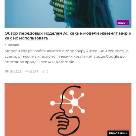
ОБЗОР
Обзор передовых моделей AI: какие модели изменят мир и
как их использовать
Инновации
Модели ИИ разрабатываются с головокружительной скоростью
всеми, от крупных технологических компаний вроде Google до
стартапов вроде OpenAI и Anthropic...
18.02.25
9 277
0
ИННОВАЦИИ