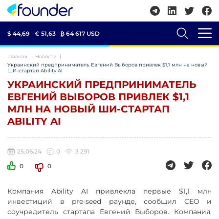
$ 44,69
€ 51,63
₿
64 617 USD
Главная
Новости
Украинский предприниматель Евгений Выборов привлек $1,1 млн на новый
ШИ-стартап Ability AI
УКРАИНСКИЙ ПРЕДПРИНИМАТЕЛЬ
ЕВГЕНИЙ ВЫБОРОВ ПРИВЛЕК $1,1
МЛН НА НОВЫЙ ШИ-СТАРТАП
ABILITY AI
25.06.24
0
3 291
0
0
Компания Ability AI привлекла первые $1,1 млн
инвестиций в pre-seed раунде, сообщил CEO и
соучредитель стартапа Евгений Выборов. Компания,