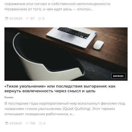
поражение или сигнал о собственной неполноценности.
Независимо от того, о чем идет речь — отклон...
04.08.26
611
0
БИЗНЕС
«Тихое увольнение» или последствия выгорания: как
вернуть вовлеченность через смысл и цель
Бизнес
В последние годы корпоративный мир всколыхнул феномен под
названием «тихое увольнение» (Quiet Quitting). Этот термин
описывает поведение работников, к...
03.08.26
795
0